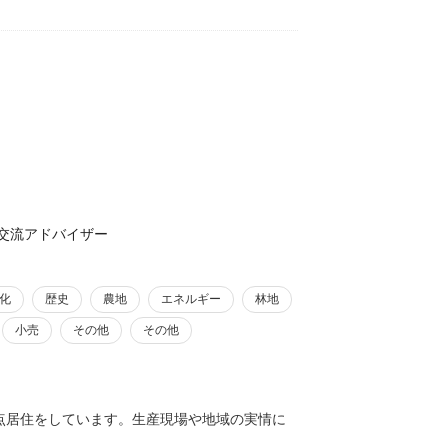
しているフードコーディネーターの知識を活用
。既に、地域の情報発信の方法としてSNSの活
交流アドバイザー
化
歴史
農地
エネルギー
林地
小売
その他
その他
点居住をしています。生産現場や地域の実情に