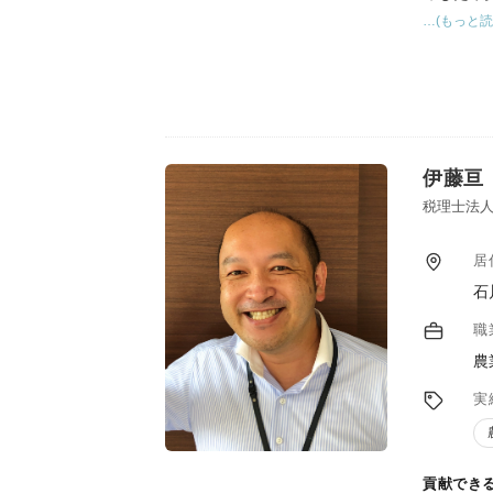
…(もっと読
伊藤亘
税理士法人
居
石
職
農
実
貢献でき