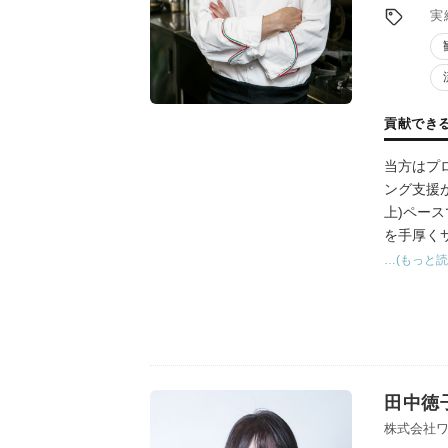
実
貢献でき
当方はプ
ング支援
上)ペー
を手厚く
…(もっと読
田中徳
株式会社ワ