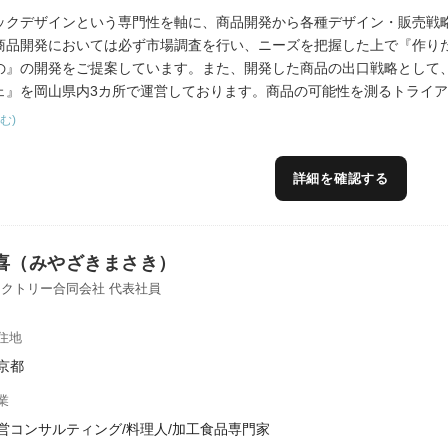
ックデザインという専門性を軸に、商品開発から各種デザイン・販売戦
商品開発においては必ず市場調査を行い、ニーズを把握した上で『作り
の』の開発をご提案しています。また、開発した商品の出口戦略として
ェ』を岡山県内3カ所で運営しております。商品の可能性を測るトライ
ます。
む)
詳細を確認する
喜（みやざきまさき）
クトリー合同会社 代表社員
住地
京都
業
営コンサルティング/料理人/加工食品専門家