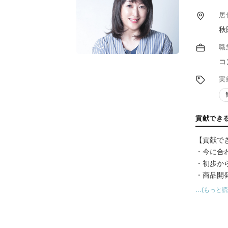
居
秋
職
コ
実
貢献でき
【貢献で
・今に合
・初歩か
・商品開
・販促ツ
…(もっと読
食関連の
績もあり