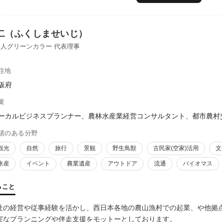
十分に活かせる商品プランを策定するところからの支援が必要で、保有
ができています。また、令和4年「デジタル推進員」を拝命しております
について生産者の方からにアドバイスを求められ応じています。
二（ふくしませいじ）
人グリーンカラー 代表理事
住地
阪府
業
ーカルビジネスプランナー、農林水産業経営コンサルタント、都市農村
績のある分野
観光
自然
旅行
景観
野生鳥獣
古民家(空家)活用
文
水産
イベント
農業遺産
アウトドア
流通
バイオマス
ること
社の経営や従事経験を活かし、西日本各地の農山漁村での起業、や他拠
実なプランニングや伴走支援をモットーとしております。