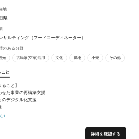
住地
田県
業
ンサルティング（フードコーディネーター）
績のある分野
観光
古民家(空家)活用
文化
農地
小売
その他
ること
きること】
わせた事業の再構築支援
らのデジタル化支援
発
ール作成支援
む)
専門家として中小企業支援の実績を積んで来ました。商工業者向けの支
詳細を確認する
ます。そのノウハウは、6次産業化の現場でも多数生かしてきています。