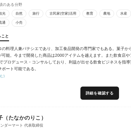
績のある分野
観光
自然
旅行
古民家(空家)活用
教育
農地
水産
流通
小売
ること
ロの料理人兼パテシエであり、加工食品開発の専門家でもある。菓子か
が可能。今まで開発した商品は2000アイテムを越えます。また飲食店やア
スでプロデュース・コンサルしており、利益が出せる飲食ビジネスを指導
サポート可能である。
む)
詳細を確認する
子（たなかのりこ）
ンダーマート 代表取締役