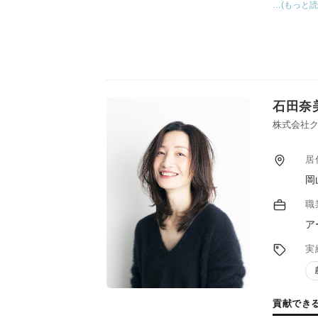
た食育や
…(もっと読
し高校生
石田奈
株式会社ク
居
岡
職
ア
実
貢献でき