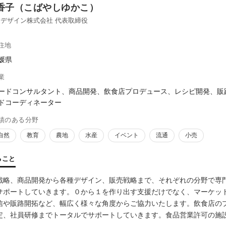
香子（こばやしゆかこ）
デザイン株式会社 代表取締役
住地
媛県
業
ードコンサルタント、商品開発、飲食店プロデュース、レシピ開発、販
ドコーディネーター
績のある分野
自然
教育
農地
水産
イベント
流通
小売
ること
戦略、商品開発から各種デザイン、販売戦略まで、それぞれの分野で専
サポートしていきます。０から１を作り出す支援だけでなく、マーケッ
信や販路開拓など、幅広く様々な角度からご協力いたします。飲食店の
定、社員研修までトータルでサポートしていきます。食品営業許可の施