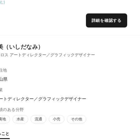
イベントにも対応しています。高校、地域企業と連携し、探究授業の商
む)
向けの授業を行うこともできます。
詳細を確認する
美（いしだなみ）
ロス アートディレクター／グラフィックデザイナー
住地
山県
業
ートディレクター／グラフィックデザイナー
績のある分野
農地
水産
流通
小売
その他
ること