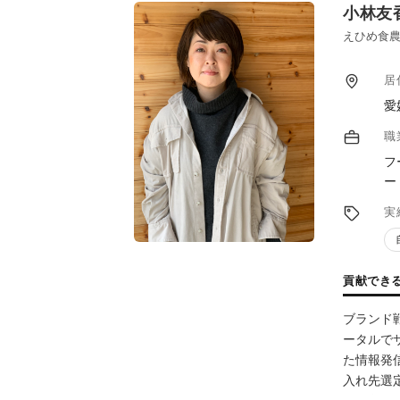
小林友
えひめ食農
居
愛
職
フ
ー
実
貢献でき
ブランド
ータルで
た情報発
入れ先選