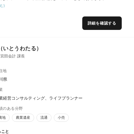
む)
詳細を確認する
（いとうわたる）
宮田会計 課長
住地
川県
業
業経営コンサルティング、ライフプランナー
績のある分野
農地
農業遺産
流通
小売
ること