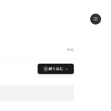
65名
絞り込む →
1