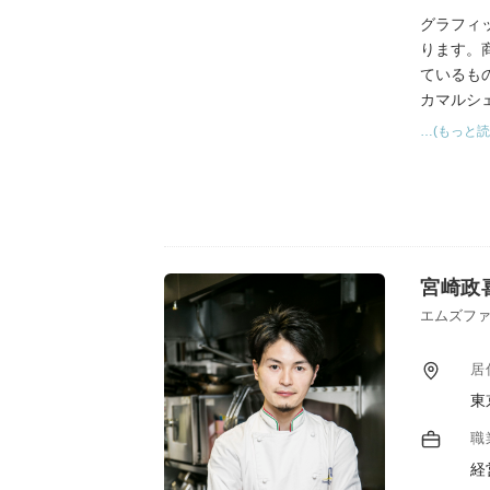
グラフィ
ります。
ているも
カマルシ
ばと思い
…(もっと読
宮崎政
エムズファ
居
東
職
経