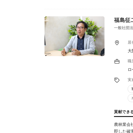
の特性を
すること
用の仕方
福島征
一般社団法
居
大
職
ロ
実
貢献でき
農林業会
即した確