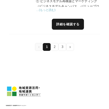
① ビジネスモデル再構築とマーケティング
（ビジネスモデルキャンバス、バリュープロ
…(もっと読む)
ポジションキャンバス）
自社のビジネスモデルの現状を把握し、外部
環境・内部環境を把握したうえで、価値創造
詳細を確認する
という視点でビジネスモデルの再構築を図り
ます。最初の１歩である「現状把握」におい
て、ビジネスモデルキャンバスというツール
を使い、９つの視点「顧客セグメント」「価
‹
›
1
2
3
値提案」「チャネル」「顧客との関係性」
「主要資源」「主要事業」「パートナー」
「収益の流れ」「コスト構造」から現状のビ
ジネスを客観的に整理します。
② 事業体のパーパス（存在意義）からスタ
ートしたビジョン構築の文書化と戦略立案
経営者や関わるメンバーの思いをしっかりと
ヒアリングし、対話を通して文書化すること
に貢献できると思います。パーパスがしっか
りした時点で、数年後のあるべき姿をビジョ
ンとして明確にし、具体的な戦略立案作成を
地域資源活用・地域連携中央サポートセンター
永年やってきました。