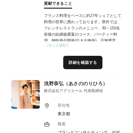
貢献できること
フランス料理をベースに約27年シェフとして
料理の世界に携わっております。県外では、
フレンチレストランのメニュー、30～150名
前後の結婚披露宴のコース、パーティー料
理、物販商品開発(引き出物等)、店舗運営、
…(もっと読む)
全国約40店舗の監修、各都道府県生産者様と
繋がり食材を仕入れ店舗立上げを行って参り
ました。＊生産者様をお招きをして食事会も
詳細を確認する
幾度と開催してきました。現在、沖縄本島を
拠点に沖縄県産業振興公社登録専門家として
幅広いジャンルの飲食店メニュー開発(オペ
浅野恭弘（あさののりひろ）
レーション含め)、生産者様の食材を商品開
発(物販、飲食等)に携わっております。その
株式会社アグリエール 代表取締役
他令和5年度(本年度も)多彩な沖縄食体験創
出事業アドバイザーとして生産者様と飲食店
居住地
をつなげるイベントやキッチンカー試食付き
東京都
産地ツアー、沖縄の魅力発信、継承等を行っ
ております。食の大切さ、食を通じて地域、
職業
社会にこの経験を活かしたい、お役に立ちた
ブランドコンサルティング、デザ