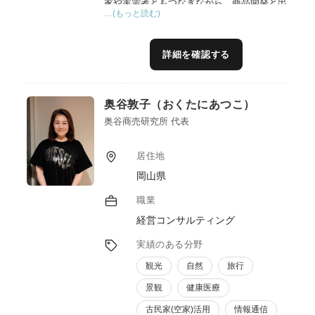
家や実需者ともつなぎながら、商品開発と出
…(もっと読む)
口作りを一気通貫してお手伝いしています。
大阪市内でマルシェを長年主催している経験
から、どのように消費者や実需者に各生産者
詳細を確認する
の商品やこだわり特徴を伝えていくか、
BtoB&Cのネットワークやプラットフォーム
を構築し、マッチングを図っています。
奥谷敦子（おくたにあつこ）
奥谷商売研究所 代表
居住地
岡山県
職業
経営コンサルティング
実績のある分野
観光
自然
旅行
景観
健康医療
古民家(空家)活用
情報通信