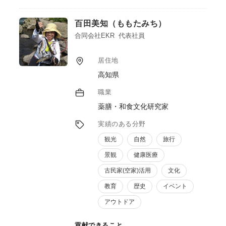
自身の会社でも商品開発を行なっており、6
次産業化で想定される課題について経験を踏
百田美知（ももたみち）
まえた助言が可能です。
主な受賞歴：グッドデザイン賞、日本パッケ
合同会社EKR 代表社員
ージングデザイン大賞銅賞など。
居住地
高知県
職業
薬膳・和食文化研究家
実績のある分野
観光
自然
旅行
景観
健康医療
古民家(空家)活用
文化
教育
歴史
イベント
アウトドア
貢献できること