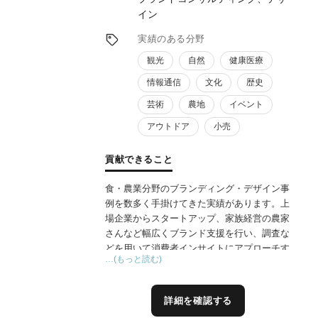
いと考えております。
イン
実績のある分野
観光
自然
健康医療
情報通信
文化
歴史
芸術
農地
イベント
アウトドア
小売
貢献できること
食・農業分野のブランディング・デザイン事
例を数多く手掛けてきた実績があります。上
場企業からスタートアップ、家族経営の農家
さんなど幅広くブランド支援を行い、調査な
どを用いて消費者インサイトにアプローチす
…(もっと読む)
る手法で、効果的なブランド戦略作成に貢献
できます。手掛けた商品は、国内市場で売上
No.1を獲得したり、20倍の売上を記録する
詳細を確認する
など、結果を重視した施策を立案します。