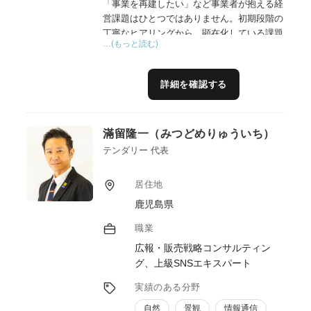
「事業を再建したい」など事業者が抱える経
営課題はひとつではありません。初期段階の
丁寧なヒアリングから、顕在化している課題
…(もっと読む)
のみならず、経営者が気づいていない潜在的
課題を洗い出し支援方針を検討します。
（２）専門性の高いアドバイス
詳細を確認する
経営、財務、組織、マーケティング、ブラン
ディング、販路開拓等、自らの専門分野に限
らず、様々な支援機関、専門家と連携し、一
滿留隆一（みつどめりゅういち）
つ一つの課題解決により事業者を最終ゴール
へと導きます。
テンダリー 代表
（３）相談対応から自走までフォローする伴
走支援
居住地
目先の課題解決だけではなく、将来の目標に
鹿児島県
向けた支援ロードマップを事業者と共有して
伴走支援します。
職業
（４）他の支援機関、専門家との連携による
広報・販売戦略コンサルティン
チーム支援
グ、上級SNSエキスパート
実績のある分野
自然
景観
情報通信