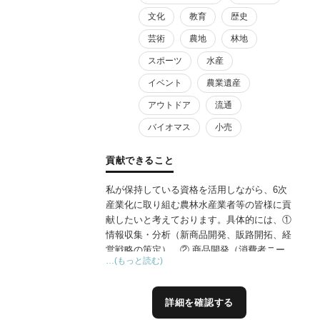
文化
教育
歴史
芸術
農地
林地
スポーツ
水産
イベント
農業遺産
アウトドア
流通
バイオマス
小売
貢献できること
私が保持している資格を活用しながら、6次
産業化に取り組む農林水産業者等の皆様に貢
献したいと考えております。具体的には、①
情報収集・分析（新商品開発、販路開拓、経
営戦略の策定）、② 商品開発（消費者ニー
…(もっと読む)
ズや市場動向を分析し、ニーズに合致した新
規商品や既存商品の改良案を提案及び、商品
のネーミングやパッケージデザイン、広告文
詳細を確認する
案なども作成支援、インフルエンサーマーケ