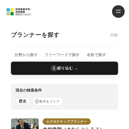
プランナーを探す
23名
分野から探す
フリーワードで探す
名前で探す
絞り込む →
1
現在の検索条件
歴史
×
条件をクリア
エグゼクティブプランナー