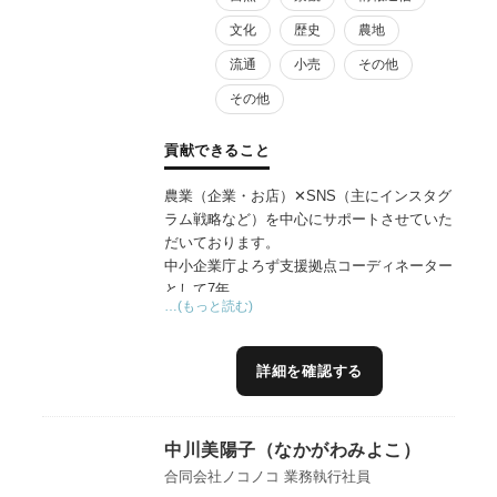
文化
歴史
農地
流通
小売
その他
その他
貢献できること
農業（企業・お店）✕SNS（主にインスタグ
ラム戦略など）を中心にサポートさせていた
だいております。
中小企業庁よろず支援拠点コーディネーター
として7年。
…(もっと読む)
県の6次産業化プランナーとして6年の経験を
基に、上級SNSエキスパートの目線から、
SNS（主にインスタグラム戦略など）を軸に
詳細を確認する
広報・販売戦略、販路拡大、商品開発といっ
た支援を得意としています。
また、デザイン、動画編集など現代における
中川美陽子（なかがわみよこ）
大切なスキルは一通りあります。
プレスリリース、クラウドファンディング、
合同会社ノコノコ 業務執行社員