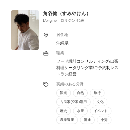
ティングの実施支援）、③マーケティング・
販売（ターゲット顧客に合わせた効果的なマ
角谷健（すみやけん）
ーケティング戦略を立案・実行、SNSやWeb
サイトなどを活用した販促活動）、④人材育
L'origine ロリジン 代表
成、経営コンサルティング、資金調達支援、
海外進出支援など様々な形で6次産業化に取
居住地
り組む農林水産業者等の皆様を支援して行き
沖縄県
たいと考えております。また、ブランドマネ
ージャー1級、プラクティショナー（インタ
職業
ーナルブランディング）の資格を活用したブ
フード設計コンサルティング/出張
ランディングの支援も行ってまいります。
料理ケータリング業/ご予約制レス
トラン経営
実績のある分野
観光
自然
旅行
古民家(空家)活用
文化
歴史
水産
イベント
農業遺産
流通
小売