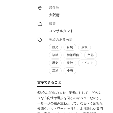
飲食店経験有りなどの支援実績も多数、県内
外でセミナーや学会などでも登壇していま
居住地
す。
大阪府
SNS社会において、事業者様に何が必要なの
かを見極め、レベルに合った売り上げを上げ
職業
る支援をさせていただきます。
コンサルタント
実績のある分野
観光
自然
景観
福祉
情報通信
文化
歴史
農地
イベント
流通
小売
貢献できること
6次化に関心のある生産者に対して、どのよ
うな方向性や選択を図るのがベターなのか、
一歩一歩の積み重ねとして、なるべく広範な
知識やネットワークを持ち、より詳しい専門