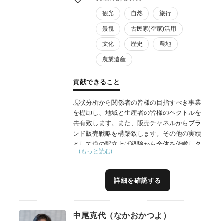
観光
自然
旅行
景観
古民家(空家)活用
文化
歴史
農地
農業遺産
貢献できること
現状分析から関係者の皆様の目指すべき事業
を棚卸し、地域と生産者の皆様のベクトルを
共有致します。また、販売チャネルからブラ
ンド販売戦略を構築致します。その他の実績
として道の駅立上げ経験から全体を俯瞰しタ
…(もっと読む)
ーゲット、ポジショニング、コンセプト設計
など総合的なご支援が得意です。道の駅立上
げ、直売所支援、観光農園支援の実績がござ
詳細を確認する
います。
６次産業化支援を含めて国内外の販路開拓実
績も多数ございます。
中尾克代（なかおかつよ）
自社ドメインとして広告事業を25年以上関わ