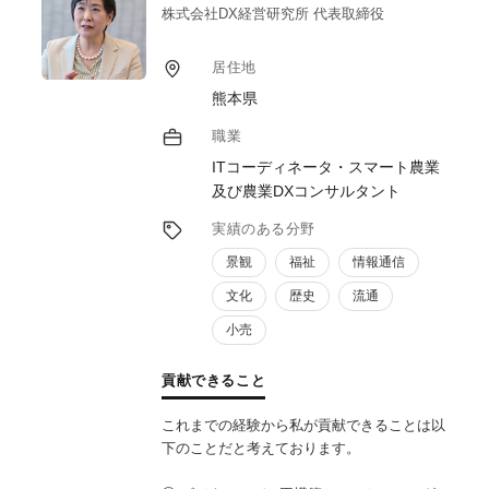
っており効果的なプロモーションと実店舗販
株式会社DX経営研究所 代表取締役
売支援なども多数関わっております。
居住地
熊本県
職業
ITコーディネータ・スマート農業
及び農業DXコンサルタント
実績のある分野
景観
福祉
情報通信
文化
歴史
流通
小売
貢献できること
これまでの経験から私が貢献できることは以
下のことだと考えております。