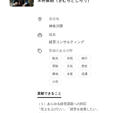
木村俊朗（きむらとしろう）
居住地
神奈川県
職業
経営コンサルティング
実績のある分野
観光
自然
旅行
景観
文化
歴史
農地
水産
流通
小売
貢献できること
（１）あらゆる経営課題への対応
「売上を上げたい」「経営を改善したい」