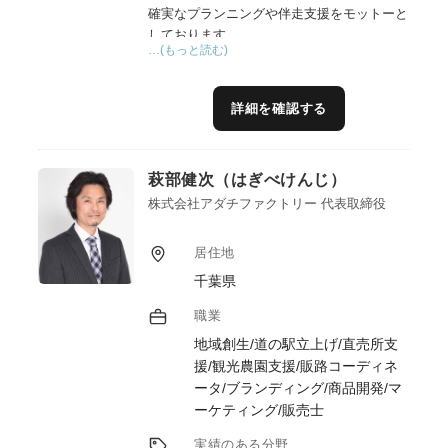
確実なプランニングや伴走支援をモットーと
しております。
…(もっと読む)
詳細を確認する
萩部健次（はぎべけんじ）
株式会社アダチファクトリー 代表取締役
居住地
千葉県
職業
地域創生/道の駅立上げ/直売所支
援/観光農園支援/販路コーディネ
ータ/ブランディング/商品開発/マ
ーケティング/販売士
実績のある分野