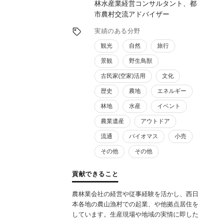
林水産業経営コンサルタント、都
市農村交流アドバイザー
実績のある分野
観光
自然
旅行
景観
野生鳥獣
古民家(空家)活用
文化
歴史
農地
エネルギー
林地
水産
イベント
農業遺産
アウトドア
流通
バイオマス
小売
その他
その他
貢献できること
農林業会社の経営や従事経験を活かし、西日
本各地の農山漁村での起業、や他拠点居住を
しています。生産現場や地域の実情に即した