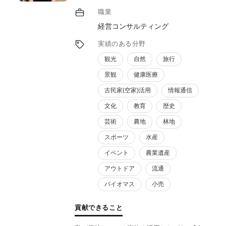
た商品・サービス開発のほか、開発後の具体
職業
的進めかた、そしてどのようにして地域課題
経営コンサルティング
を解決していくのか、等具体的な支援をさせ
ていただきます。
実績のある分野
観光
自然
旅行
景観
健康医療
古民家(空家)活用
情報通信
文化
教育
歴史
芸術
農地
林地
スポーツ
水産
イベント
農業遺産
アウトドア
流通
バイオマス
小売
貢献できること