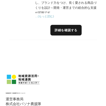
し、ブランド力をつけ、長く愛される商品づ
くりを設計～開発・運営までの総合的な支援
が可能です。
…(もっと読む)
計画策定から実践、改良し、次の発展につな
げる行動と、確実な成長に貢献できます。
長年、食品会社に勤め、情報システム～商品
詳細を確認する
管理、物流、Ｍ＆Ａ、事業再構築に携わって
きました。また、システム園芸を専攻し、施
設園芸学の研究者との交流があり、この分野
の知見があります。
これまでの経験と実績を活かし、日本の食
品・食材の発展に貢献できます。
地域資源活用・地域連携中央サポートセンター
運営事務局
株式会社パソナ農援隊