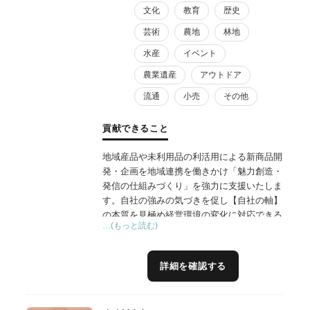
文化
教育
歴史
芸術
農地
林地
水産
イベント
農業遺産
アウトドア
流通
小売
その他
貢献できること
地域産品や未利用品の利活用による新商品開
発・企画を地域連携を働きかけ「魅力創造・
発信の仕組みづくり」を強力に支援いたしま
す。自社の強みの気づきを促し【自社の軸】
の本質を見極め経営環境の変化に対応できる
…(もっと読む)
ブレない食の高付加価値化を目指します。
詳細を確認する