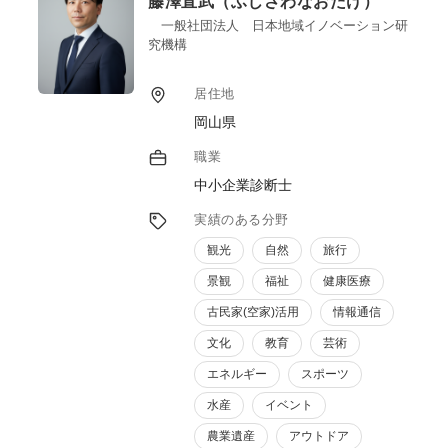
藤澤直武（ふじさわなおたけ）
一般社団法人 日本地域イノベーション研
究機構
居住地
岡山県
職業
中小企業診断士
実績のある分野
観光
自然
旅行
景観
福祉
健康医療
古民家(空家)活用
情報通信
文化
教育
芸術
エネルギー
スポーツ
水産
イベント
農業遺産
アウトドア