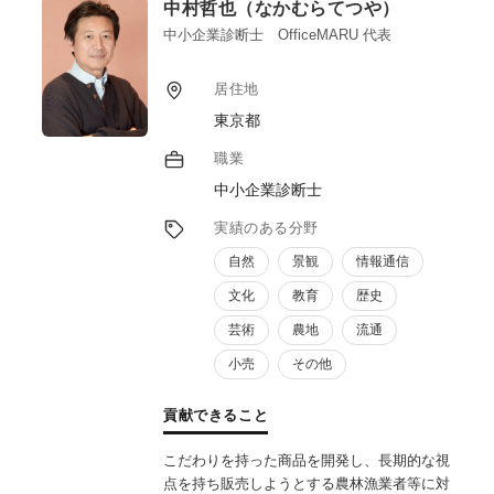
中村哲也（なかむらてつや）
中小企業診断士 OfficeMARU 代表
居住地
東京都
職業
中小企業診断士
実績のある分野
自然
景観
情報通信
文化
教育
歴史
芸術
農地
流通
小売
その他
貢献できること
こだわりを持った商品を開発し、長期的な視
点を持ち販売しようとする農林漁業者等に対