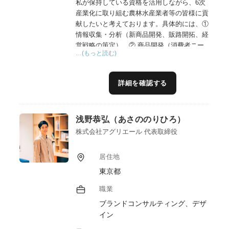
私が保持している資格を活用しながら、6次
産業化に取り組む農林水産業者等の皆様に貢
献したいと考えております。具体的には、①
情報収集・分析（新商品開発、販路開拓、経
営戦略の策定）、② 商品開発（消費者ニー
…(もっと読む)
ズや市場動向を分析し、ニーズに合致した新
規商品や既存商品の改良案を提案及び、商品
のネーミングやパッケージデザイン、広告文
詳細を確認する
案なども作成支援、インフルエンサーマーケ
ティングの実施支援）、③マーケティング・
販売（ターゲット顧客に合わせた効果的なマ
浅野恭弘（あさののりひろ）
ーケティング戦略を立案・実行、SNSやWeb
サイトなどを活用した販促活動）、④人材育
株式会社アグリエール 代表取締役
成、経営コンサルティング、資金調達支援、
海外進出支援など様々な形で6次産業化に取
居住地
り組む農林水産業者等の皆様を支援して行き
東京都
たいと考えております。また、ブランドマネ
ージャー1級、プラクティショナー（インタ
職業
ーナルブランディング）の資格を活用したブ
ブランドコンサルティング、デザ
ランディングの支援も行ってまいります。
イン