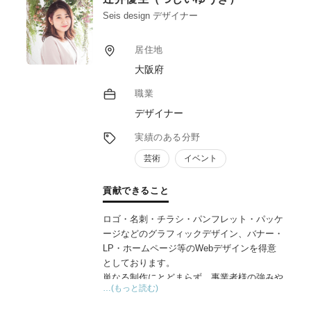
まえた助言が可能です。
主な受賞歴：グッドデザイン賞、日本パッケ
Seis design デザイナー
ージングデザイン大賞銅賞など。
居住地
大阪府
職業
デザイナー
実績のある分野
芸術
イベント
貢献できること
ロゴ・名刺・チラシ・パンフレット・パッケ
ージなどのグラフィックデザイン、バナー・
LP・ホームページ等のWebデザインを得意
としております。
単なる制作にとどまらず、事業者様の強みや
…(もっと読む)
想いを整理し、ターゲットに伝わる形へ落と
し込むことを重視しています。