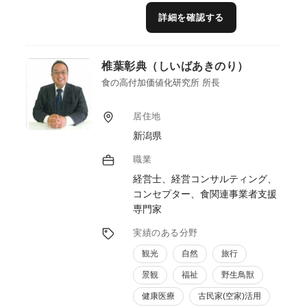
地域資源や商品の魅力発信、ブランド価値向
詳細を確認する
上、販路開拓につながる情報発信・ブランデ
ィングの観点から支援できればと考えており
ます。
椎葉彰典（しいばあきのり）
食の高付加価値化研究所 所長
居住地
新潟県
職業
経営士、経営コンサルティング、
コンセプター、食関連事業者支援
専門家
実績のある分野
観光
自然
旅行
景観
福祉
野生鳥獣
健康医療
古民家(空家)活用