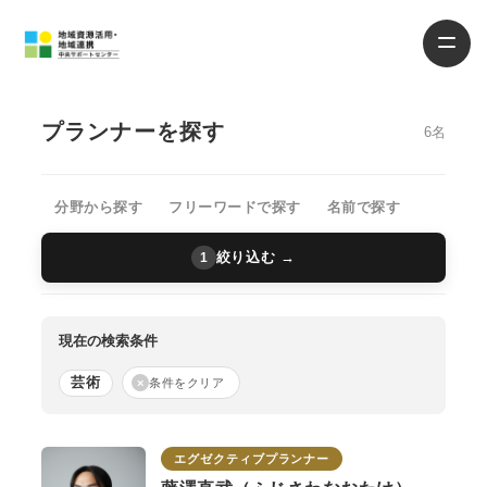
プランナーを探す
6名
分野から探す
フリーワードで探す
名前で探す
絞り込む →
1
現在の検索条件
芸術
×
条件をクリア
エグゼクティブプランナー