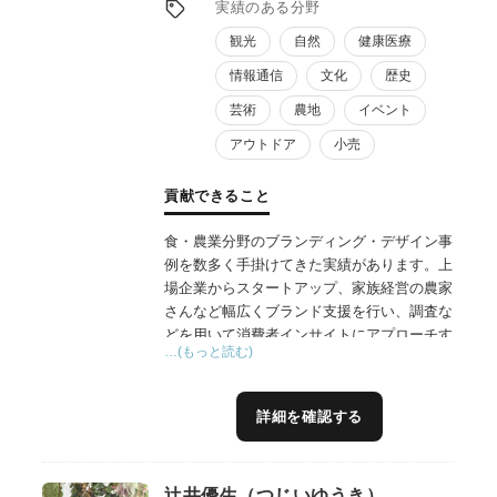
実績のある分野
観光
自然
健康医療
情報通信
文化
歴史
芸術
農地
イベント
アウトドア
小売
貢献できること
食・農業分野のブランディング・デザイン事
例を数多く手掛けてきた実績があります。上
場企業からスタートアップ、家族経営の農家
さんなど幅広くブランド支援を行い、調査な
どを用いて消費者インサイトにアプローチす
…(もっと読む)
る手法で、効果的なブランド戦略作成に貢献
できます。手掛けた商品は、国内市場で売上
No.1を獲得したり、20倍の売上を記録する
詳細を確認する
など、結果を重視した施策を立案します。
自身の会社でも商品開発を行なっており、6
次産業化で想定される課題について経験を踏
辻井優生（つじいゆうき）