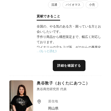
流通
バイオマス
小売
貢献できること
全国の、やる気のある方・困っている方とお
会いしたいです。
手作り商品から構想策定まで、幅広く対応し
ております。
ワイナリーの立ち上げ等、ゼロからの事業化
…(もっと読む)
経験がありますので、地域資源の活用・連携
については長年のノウハウがあります。
地域の想い、民間の利益、行政の使命——地
詳細を確認する
域の三者の異なる立場を丁寧に汲み取り、自
然な形で融合し、誰も無理なく参画できる実
現可能な計画へと導くプロデュースを得意と
奥谷敦子（おくたにあつこ）
しています。
また、「６次産業化」と「６次商品化」は異
奥谷商売研究所 代表
なり、商品を販売することだけでは、地域課
題を解決することはできません。地域づくり
居住地
の独自ノウハウを融合し、農林漁業にとどま
岡山県
らない多様な業種の連携アイデアを採り入れ