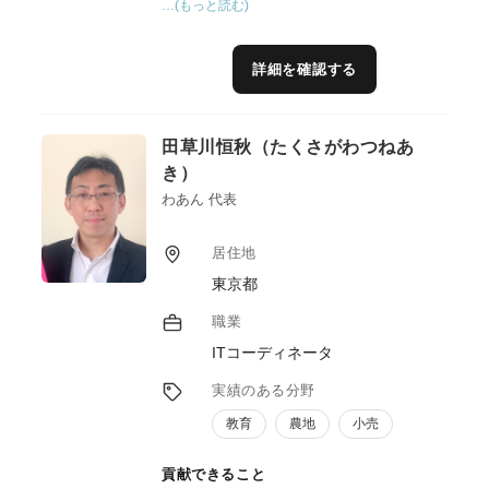
…(もっと読む)
品ストーリーづくりを得意とし、消費者視点
を踏まえた価値提案が強みです。また、地域
内外のデザイナーやシェフなどと連携した開
詳細を確認する
発体制の構築も行っており、農林漁業者が自
らの資源を活かし、持続的に売れる商品へと
つなげるための実践的なサポートを提供しま
田草川恒秋（たくさがわつねあ
す。
き）
わあん 代表
居住地
東京都
職業
ITコーディネータ
実績のある分野
教育
農地
小売
貢献できること