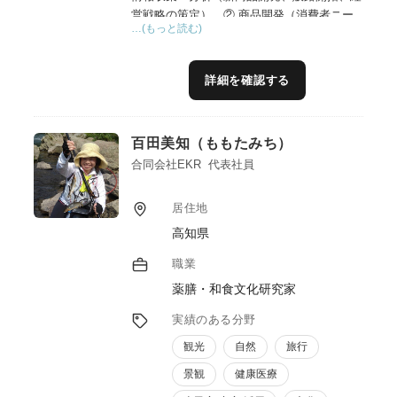
営戦略の策定）、② 商品開発（消費者ニー
…(もっと読む)
ズや市場動向を分析し、ニーズに合致した新
規商品や既存商品の改良案を提案及び、商品
のネーミングやパッケージデザイン、広告文
詳細を確認する
案なども作成支援、インフルエンサーマーケ
ティングの実施支援）、③マーケティング・
販売（ターゲット顧客に合わせた効果的なマ
百田美知（ももたみち）
ーケティング戦略を立案・実行、SNSやWeb
サイトなどを活用した販促活動）、④人材育
合同会社EKR 代表社員
成、経営コンサルティング、資金調達支援、
海外進出支援など様々な形で6次産業化に取
居住地
り組む農林水産業者等の皆様を支援して行き
高知県
たいと考えております。また、ブランドマネ
ージャー1級、プラクティショナー（インタ
職業
ーナルブランディング）の資格を活用したブ
薬膳・和食文化研究家
ランディングの支援も行ってまいります。
実績のある分野
観光
自然
旅行
景観
健康医療