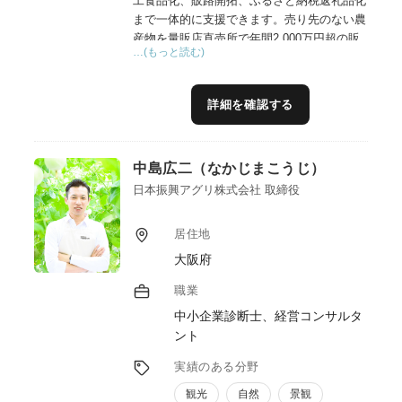
工食品化、販路開拓、ふるさと納税返礼品化
まで一体的に支援できます。売り先のない農
産物を量販店直売所で年間2,000万円超の販
…(もっと読む)
売につなげた経験や、琉大ミーバイラーメン
の商品開発・品質管理・テストマーケティン
グの経験を活かし、農漁業者の所得向上と地
詳細を確認する
域内経済循環に貢献します。
中島広二（なかじまこうじ）
日本振興アグリ株式会社 取締役
居住地
大阪府
職業
中小企業診断士、経営コンサルタ
ント
実績のある分野
観光
自然
景観