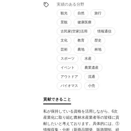
といった創起段階から運用フェーズに至る新
実績のある分野
規事業の全般を行っております。
観光
自然
旅行
景観
健康医療
古民家(空家)活用
情報通信
文化
教育
歴史
芸術
農地
林地
スポーツ
水産
イベント
農業遺産
アウトドア
流通
バイオマス
小売
貢献できること
私が保持している資格を活用しながら、6次
産業化に取り組む農林水産業者等の皆様に貢
献したいと考えております。具体的には、①
情報収集・分析（新商品開発、販路開拓、経