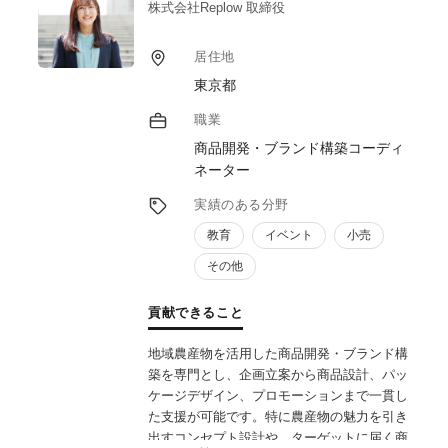
活用した資金調達まで、企画から実行まで一
株式会社Replow 取締役
気通貫で伴走支援します。
実績として、規格外果実を活用したピューレ
居住地
商品の開発・販路開拓、耕作放棄地を再生し
東京都
た観光農園の立ち上げ支援などを手掛け、所
得向上・雇用創出・地域ブランドの再構築・
職業
交流人口拡大という具体的な成果につなげて
商品開発・ブランド構築コーディ
きました。
ネーター
「制度は知っているが実行できない」「経営
者だけでは行政対応が難しい」——そんな壁
実績のある分野
を、行政経験に裏打ちされた実務力で突破し
教育
イベント
小売
ます。
その他
貢献できること
地域農産物を活用した商品開発・ブランド構
築を専門とし、企画立案から商品設計、パッ
ケージデザイン、プロモーションまで一貫し
た支援が可能です。特に農産物の魅力を引き
出すコンセプト設計や、ターゲットに届く商