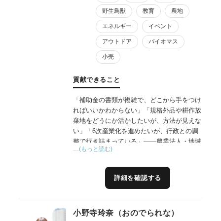
野生鳥獣
教育
農地
エネルギー
イベント
アウトドア
バイオマス
小売
貢献できること
「補助金の書類が複雑で、どこから手をつけ
ればいいかわからない」「規格外品や耕作放
棄地をどうにか活かしたいが、方法が見えな
い」「6次産業化を進めたいが、行政との調
整で行き詰まっている」——農業法人・地域
…(もっと読む)
事業者の皆様から、こうした声を数多くお聞
きしてきました。
私は和歌山県庁・岸和田市役所で19年間、農
詳細を確認する
地法や補助金制度の運用、行政折衝の実務に
直接携わってきました。この行政側の視点
と、中小企業診断士としての経営知見を掛け
小野寺玲奈（おのでられな）
合わせ、商品開発、ブランド構築、補助金を