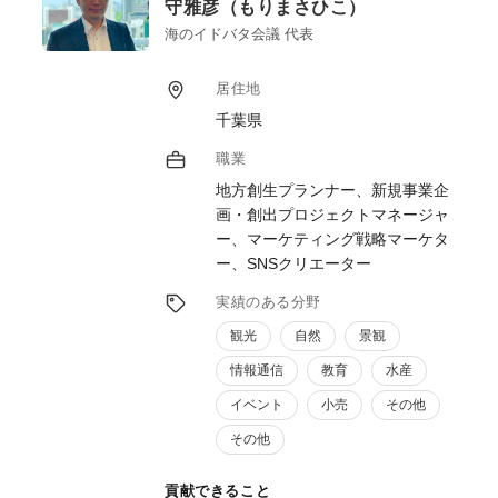
また、「６次産業化」と「６次商品化」は異
守雅彦（もりまさひこ）
なり、商品を販売することだけでは、地域課
海のイドバタ会議 代表
題を解決することはできません。地域づくり
の独自ノウハウを融合し、農林漁業にとどま
居住地
らない多様な業種の連携アイデアを採り入れ
千葉県
た商品・サービス開発のほか、開発後の具体
的進めかた、そしてどのようにして地域課題
職業
を解決していくのか、等具体的な支援をさせ
地方創生プランナー、新規事業企
ていただきます。
画・創出プロジェクトマネージャ
ー、マーケティング戦略マーケタ
ー、SNSクリエーター
実績のある分野
観光
自然
景観
情報通信
教育
水産
イベント
小売
その他
その他
貢献できること