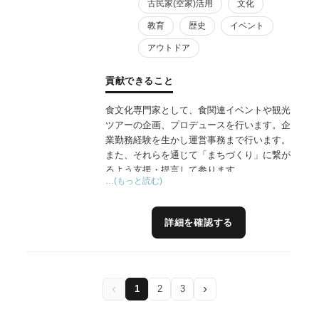
古民家(空家)活用
文化
教育
歴史
イベント
アウトドア
貢献できること
食文化専門家として、食関連イベントや観光
ツアーの企画、プロデュースを行います。企
業勤務経験を生かし運営事務まで行います。
また、それらを通じて「まちづくり」に繋が
るよう支援・提言して参ります。
…(もっと読む)
詳細を確認する
‹
›
1
2
3