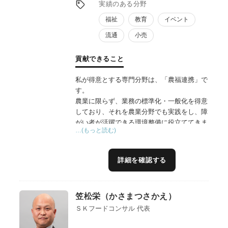
実績のある分野
せ、検索順位の維持を図り、販路を拡大。高
福祉
教育
イベント
収益商品の売上向上で、経営の安定化を支
援。
流通
小売
5.消費者への情報発信強化
貢献できること
農産物の贈答や食べ方、レシピなどを含むブ
ログ記事によるコンテンツマーケティングの
私が得意とする専門分野は、「農福連携」で
導入。消費者との接点を増やし、地域産品の
す。
魅力を幅広く発信可能にする。
農業に限らず、業務の標準化・一般化を得意
しており、それを農業分野でも実践をし、障
がい者が活躍できる環境整備に役立ててきま
…(もっと読む)
した。また、私自身が生産者として小松菜栽
培をしていた時期もありました。当時、近隣
の福祉事業所として連携することで、利益率
詳細を確認する
の高い農業経営を実現させました。
人手不足が深刻な農業界において、農福連携
は解決を期待できる施策とされますが、その
笠松栄（かさまつさかえ）
実行には二の足を踏むことも多いかと思いま
す。農福連携をスタートするにあたって、業
ＳＫフードコンサル 代表
務体制の構築からワンストップで支援いたし