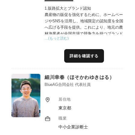
1.販路拡大とブランド認知
農産物の販促を強化するために、ホームペー
ジやSNSを活用し、地域限定の認知度を全国
へ広げる手段を提供。これにより、地元の農
林漁業者が全国市場で競争力を持つブランド
…(もっと読む)
を構築できる。
2.生産者と顧客の接点強化
詳細を確認する
農産物の栽培状況や加工品の製造過程を動画
やHPやSNSで公開することで、生産者の顔
が見える商品の魅力を伝える。消費者に信頼
細川幸春（ほそかわゆきはる）
感を与え、高付加価値化を実現。
BlueAG合同会社 代表社員
3.IT導入支援と効率化
ホームページのWordPress移行やサーバーの
居住地
安定化支援、クラウドを活用したデータ共有
東京都
など、ITインフラの改善により事業運営の効
率を向上。
職業
中小企業診断士
4.高収益商品の販売促進
高収益商品・サービスの導入事例を充実さ