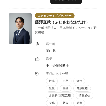
自分は、日本の”食”が大好きで一般的には流
通していない商品にも、魂を感じ
どうにかしてお客さんに届けたいと思ってい
エグゼクティブプランナー
ます。今後、日本の人口は減り
各地の生産者の方々も高齢化で継承出来ない
藤澤直武（ふじさわなおたけ）
様になり、ましては海外資本の流入で
一般社団法人 日本地域イノベーション研
国産果実・野菜までが日本人の口に入らない
究機構
状況になっています。
主たる原因は、販売流通に問題があり、これ
居住地
を解決出来ないと衰退する一方です。
岡山県
生産者が流通ルートを知らないためこのよう
な現象が起こっています。
職業
自分は、生産者に近寄りより良いものを共同
中小企業診断士
で開発し、最短距離での流通に乗せる事が、
出来ます。勿論加工技術も４０年のネットワ
実績のある分野
ークがあり、援助していただける
仲間もいます。国内産業の衰退を阻止すべく
観光
自然
旅行
強力な協力が可能です。
景観
福祉
健康医療
また、同時に社員教育も実施しております。
古民家(空家)活用
情報通信
現在までに数社のメーカー様の営業・管理職
研修を行い
文化
教育
芸術
今まで未設定だった社内ルールも明文化し、