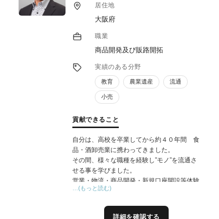
ます。
居住地
大阪府
職業
商品開発及び販路開拓
実績のある分野
教育
農業遺産
流通
小売
貢献できること
自分は、高校を卒業してから約４０年間 食
品・酒卸売業に携わってきました。
その間、様々な職種を経験し”モノ”を流通さ
せる事を学びました。
営業・物流・商品開発・新規口座開設等体験
…(もっと読む)
しこの４０年間の経験値を生かす為
定年後コンサルを始め、中小メーカーさんを
中心に活動しております。
詳細を確認する