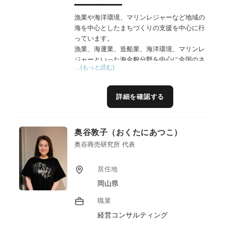
漁業や海洋環境、マリンレジャーなど地域の
海を中心としたまちづくりの支援を中心に行
っています。
漁業、海運業、造船業、海洋環境、マリンレ
ジャーといった海全般分野を中心に全国のネ
…(もっと読む)
ットワークを持っており、海洋関連やDXな
どメーカーや漁師の現場、海洋関連業界団
体、行政に至るまで海に関わるあらゆる分野
詳細を確認する
にネットワークを有しております。
現在は海の地方創生である『海業』を中心に
アドバイザーを行っており、実績として全国
奥谷敦子（おくたにあつこ）
88地区の支援を行ってきております。地域合
意形成やSNSによるPR動画作成から直売所
奥谷商売研究所 代表
舗設営、DX導入、7万人動員の地域イベン
ト、モニターツアープログラム作成、町全体
居住地
のまちづくりの事業計画など155プロジェク
岡山県
トの実績があります。
事業企画立案から地域合意形成プロセス、マ
職業
ーケティング分析、事業計画作成、ブランデ
経営コンサルティング
ィング、PR戦略（SNS戦略）、著作権管理