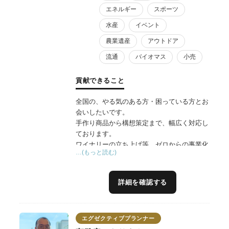
エネルギー
スポーツ
より良い職場環境への変化のお手伝いの実績
があります。
水産
イベント
農業遺産
アウトドア
流通
バイオマス
小売
貢献できること
全国の、やる気のある方・困っている方とお
会いしたいです。
手作り商品から構想策定まで、幅広く対応し
ております。
ワイナリーの立ち上げ等、ゼロからの事業化
…(もっと読む)
経験がありますので、地域資源の活用・連携
については長年のノウハウがあります。
地域の想い、民間の利益、行政の使命——地
詳細を確認する
域の三者の異なる立場を丁寧に汲み取り、自
然な形で融合し、誰も無理なく参画できる実
現可能な計画へと導くプロデュースを得意と
エグゼクティブプランナー
しています。