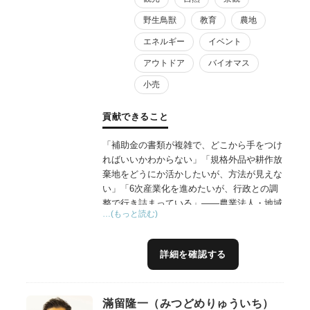
野生鳥獣
教育
農地
エネルギー
イベント
アウトドア
バイオマス
小売
貢献できること
「補助金の書類が複雑で、どこから手をつけ
ればいいかわからない」「規格外品や耕作放
棄地をどうにか活かしたいが、方法が見えな
い」「6次産業化を進めたいが、行政との調
整で行き詰まっている」——農業法人・地域
…(もっと読む)
事業者の皆様から、こうした声を数多くお聞
きしてきました。
私は和歌山県庁・岸和田市役所で19年間、農
詳細を確認する
地法や補助金制度の運用、行政折衝の実務に
直接携わってきました。この行政側の視点
と、中小企業診断士としての経営知見を掛け
滿留隆一（みつどめりゅういち）
合わせ、商品開発、ブランド構築、補助金を