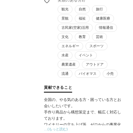
実績のある分野
観光
自然
旅行
景観
福祉
健康医療
古民家(空家)活用
情報通信
文化
教育
芸術
エネルギー
スポーツ
水産
イベント
農業遺産
アウトドア
流通
バイオマス
小売
貢献できること
全国の、やる気のある方・困っている方とお
会いしたいです。
手作り商品から構想策定まで、幅広く対応し
ております。
ワイナリーの立ち上げ等、ゼロからの事業化
…(もっと読む)
経験がありますので、地域資源の活用・連携