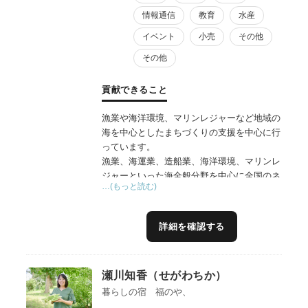
情報通信
教育
水産
イベント
小売
その他
その他
貢献できること
漁業や海洋環境、マリンレジャーなど地域の
海を中心としたまちづくりの支援を中心に行
っています。
漁業、海運業、造船業、海洋環境、マリンレ
ジャーといった海全般分野を中心に全国のネ
…(もっと読む)
ットワークを持っており、海洋関連やDXな
どメーカーや漁師の現場、海洋関連業界団
体、行政に至るまで海に関わるあらゆる分野
詳細を確認する
にネットワークを有しております。
現在は海の地方創生である『海業』を中心に
アドバイザーを行っており、実績として全国
瀬川知香（せがわちか）
88地区の支援を行ってきております。地域合
意形成やSNSによるPR動画作成から直売所
暮らしの宿 福のや、
舗設営、DX導入、7万人動員の地域イベン