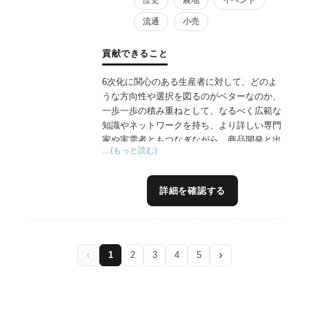
流通
小売
貢献できること
6次化に関心のある生産者に対して、どのよ
うな方向性や選択を図るのがベターなのか、
一歩一歩の積み重ねとして、なるべく広範な
知識やネットワークを持ち、より詳しい専門
家や実需者ともつなぎながら、商品開発と出
…(もっと読む)
口作りを一気通貫してお手伝いしています。
大阪市内でマルシェを長年主催している経験
から、どのように消費者や実需者に各生産者
詳細を確認する
の商品やこだわり特徴を伝えていくか、
BtoB&Cのネットワークやプラットフォーム
を構築し、マッチングを図っています。
‹
›
1
2
3
4
5