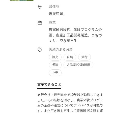
ト、モニターツアープログラム作成、町全体
居住地
のまちづくりの事業計画など155プロジェク
鹿児島県
トの実績があります。
事業企画立案から地域合意形成プロセス、マ
職業
ーケティング分析、事業計画作成、ブランデ
農家民宿経営、体験プログラム企
ィング、PR戦略（SNS戦略）、著作権管理
画、農産加工品開発製造、まちづ
といった創起段階から運用フェーズに至る新
くり、空き家再生
規事業の全般を行っております。
実績のある分野
観光
自然
旅行
景観
古民家(空家)活用
小売
貢献できること
旅行会社・観光協会で10年以上勤務してきま
した。その経験を活かし、農業体験プログラ
ムの企画や運営についてアドバイスが可能で
す。また空き家を再生して農家民宿２軒を運