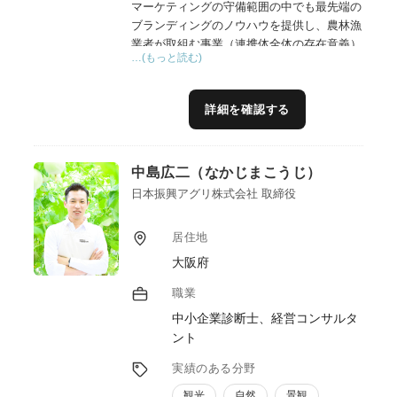
マーケティングの守備範囲の中でも最先端の
ブランディングのノウハウを提供し、農林漁
業者が取組む事業（連携体全体の存在意義）
…(もっと読む)
の独自性を磨き出し、真の顧客から期待され
る提供価値を創造できるよう支援する
詳細を確認する
中島広二（なかじまこうじ）
日本振興アグリ株式会社 取締役
居住地
大阪府
職業
中小企業診断士、経営コンサルタ
ント
実績のある分野
観光
自然
景観