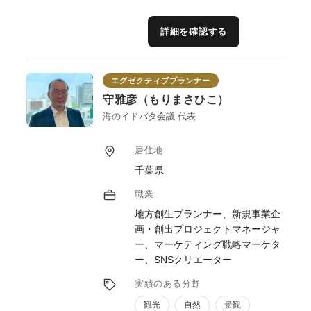
については長年のノウハウがあります。
地域の想い、民間の利益、行政の使命——地
詳細を確認する
域の三者の異なる立場を丁寧に汲み取り、自
然な形で融合し、誰も無理なく参画できる実
現可能な計画へと導くプロデュースを得意と
エグゼクティブプランナー
しています。
また、「６次産業化」と「６次商品化」は異
守雅彦（もりまさひこ）
なり、商品を販売することだけでは、地域課
海のイドバタ会議 代表
題を解決することはできません。地域づくり
の独自ノウハウを融合し、農林漁業にとどま
居住地
らない多様な業種の連携アイデアを採り入れ
千葉県
た商品・サービス開発のほか、開発後の具体
的進めかた、そしてどのようにして地域課題
職業
を解決していくのか、等具体的な支援をさせ
地方創生プランナー、新規事業企
ていただきます。
画・創出プロジェクトマネージャ
ー、マーケティング戦略マーケタ
ー、SNSクリエーター
実績のある分野
観光
自然
景観