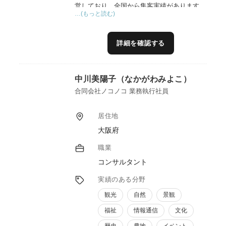
営しており、全国から集客実績があります。
…(もっと読む)
小さな投資でもお客様に支持される宿泊施設
の運営についても実体験を基にお伝えするこ
とが可能です。また自身も農家であり、農産
詳細を確認する
加工品の開発・製造・販売を行っておりま
す。加工所立ち上げから販路開拓までこちら
も経験を踏まえた、リアルなアドバイスが可
中川美陽子（なかがわみよこ）
能です。合わせて、ＮＰＯ法人の理事長も務
めており、まちづくりの分野も得意です。こ
合同会社ノコノコ 業務執行社員
れらの取り組みが評価され、ディスカバー農
山漁村の宝選定や、環境省のグッドライフア
居住地
ワード受賞、オーライニッポン大賞受賞など
大阪府
の受賞歴もあります。
職業
コンサルタント
実績のある分野
観光
自然
景観
福祉
情報通信
文化
歴史
農地
イベント