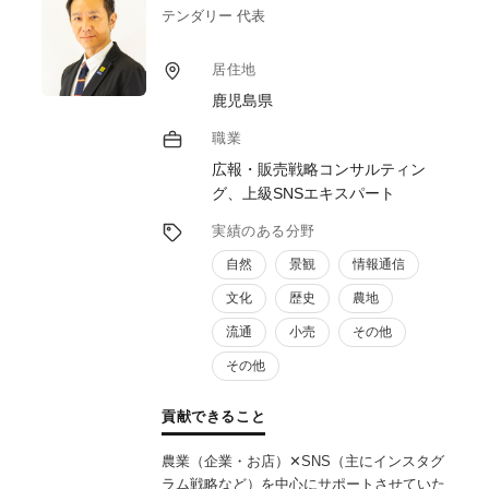
活用した資金調達まで、企画から実行まで一
テンダリー 代表
気通貫で伴走支援します。
実績として、規格外果実を活用したピューレ
居住地
商品の開発・販路開拓、耕作放棄地を再生し
鹿児島県
た観光農園の立ち上げ支援などを手掛け、所
得向上・雇用創出・地域ブランドの再構築・
職業
交流人口拡大という具体的な成果につなげて
広報・販売戦略コンサルティン
きました。
グ、上級SNSエキスパート
「制度は知っているが実行できない」「経営
者だけでは行政対応が難しい」——そんな壁
実績のある分野
を、行政経験に裏打ちされた実務力で突破し
自然
景観
情報通信
ます。
文化
歴史
農地
流通
小売
その他
その他
貢献できること
農業（企業・お店）✕SNS（主にインスタグ
ラム戦略など）を中心にサポートさせていた