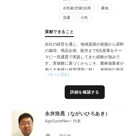
古民家(空家)活用
農地
流通
小売
貢献できること
自社の経営を通じ、地域資源の発掘から原料
の栽培、商品企画、販売まで6次産業をテー
マに一気通貫で実践してきた経験が強みで
す。実体験に基づくからこそ、農林漁業者が
抱える多様な経営課題に対し、表面的な助言
…(もっと読む)
に終始しない「現場に即した伴走支援」が可
能です。
これまで培った体系的なマーケティングの知
詳細を確認する
見を活かし、地域事業者と共に商品のリブラ
ンドやクラウドファンディングによるファン
獲得を成功に導いた実績もございます。私の
永井浩晃（ながいひろあき）
役割は正解を押し付けることではなく、現場
のニーズを丁寧に汲み取り、実現手法を共に
AgriSusteNex+ 代表
模索することで、地域ビジネスの挑戦と発展
に貢献することだと考えています。
居住地