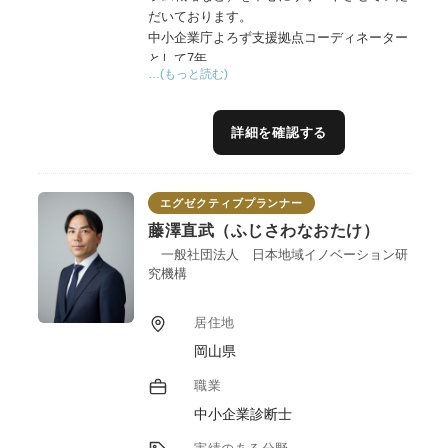
だいております。
中小企業庁よろず支援拠点コーディネーター
として7年。
…(もっと読む)
県の6次産業化プランナーとして6年の経験を
基に、上級SNSエキスパートの目線から、
SNS（主にインスタグラム戦略など）を軸に
詳細を確認する
広報・販売戦略、販路拡大、商品開発といっ
た支援を得意としています。
また、デザイン、動画編集など現代における
エグゼクティブプランナー
大切なスキルは一通りあります。
プレスリリース、クラウドファンディング、
藤澤直武（ふじさわなおたけ）
飲食店経験有りなどの支援実績も多数、県内
一般社団法人 日本地域イノベーション研
外でセミナーや学会などでも登壇していま
究機構
す。
SNS社会において、事業者様に何が必要なの
居住地
かを見極め、レベルに合った売り上げを上げ
岡山県
る支援をさせていただきます。
職業
中小企業診断士