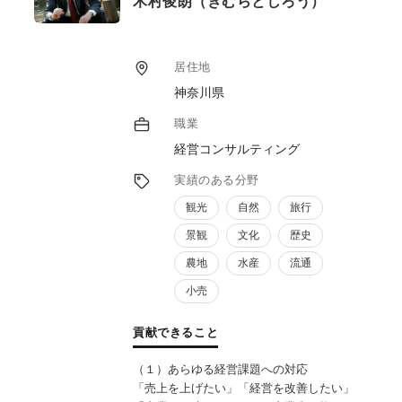
木村俊朗（きむらとしろう）
居住地
神奈川県
職業
経営コンサルティング
実績のある分野
観光
自然
旅行
景観
文化
歴史
農地
水産
流通
小売
貢献できること
（１）あらゆる経営課題への対応
「売上を上げたい」「経営を改善したい」