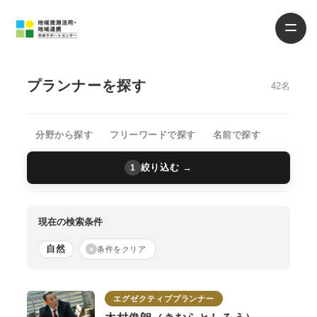
プランナーを探す
42名
分野から探す
フリーワードで探す
名前で探す
絞り込む →
1
現在の検索条件
自然
×
条件をクリア
エグゼクティブプランナー