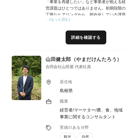
「事業を再建したい」など事業者が抱える経
営課題はひとつではありません。初期段階の
丁寧なヒアリングから、顕在化している課題
…(もっと読む)
のみならず、経営者が気づいていない潜在的
課題を洗い出し支援方針を検討します。
（２）専門性の高いアドバイス
詳細を確認する
経営、財務、組織、マーケティング、ブラン
ディング、販路開拓等、自らの専門分野に限
らず、様々な支援機関、専門家と連携し、一
山田健太郎（やまだけんたろう）
つ一つの課題解決により事業者を最終ゴール
へと導きます。
合同会社山田屋 代表社員
（３）相談対応から自走までフォローする伴
走支援
居住地
目先の課題解決だけではなく、将来の目標に
島根県
向けた支援ロードマップを事業者と共有して
伴走支援します。
職業
（４）他の支援機関、専門家との連携による
経営者/マーケター/農、食、地域
チーム支援
事業に関するコンサルタント
実績のある分野
観光
自然