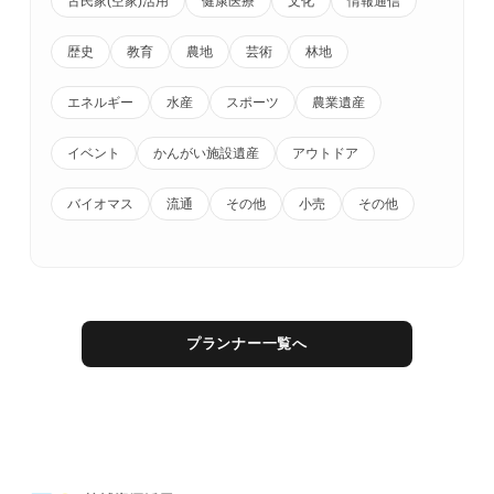
古民家(空家)活用
健康医療
文化
情報通信
歴史
教育
農地
芸術
林地
エネルギー
水産
スポーツ
農業遺産
イベント
かんがい施設遺産
アウトドア
バイオマス
流通
その他
小売
その他
プランナー一覧へ