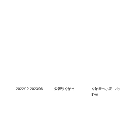
2022/12-
2023/06
愛媛県今治市
今治産の小麦、松山市
野菜