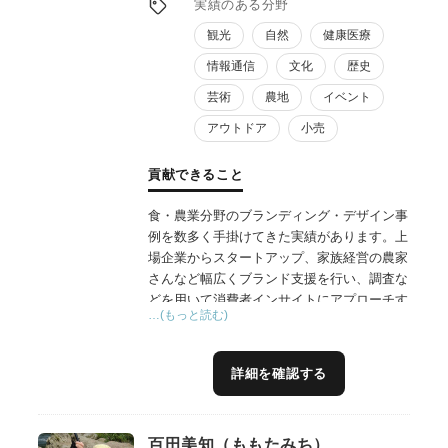
実績のある分野
観光
自然
健康医療
情報通信
文化
歴史
芸術
農地
イベント
アウトドア
小売
貢献できること
食・農業分野のブランディング・デザイン事
例を数多く手掛けてきた実績があります。上
場企業からスタートアップ、家族経営の農家
さんなど幅広くブランド支援を行い、調査な
どを用いて消費者インサイトにアプローチす
…(もっと読む)
る手法で、効果的なブランド戦略作成に貢献
できます。手掛けた商品は、国内市場で売上
No.1を獲得したり、20倍の売上を記録する
詳細を確認する
など、結果を重視した施策を立案します。
自身の会社でも商品開発を行なっており、6
次産業化で想定される課題について経験を踏
百田美知（ももたみち）
まえた助言が可能です。