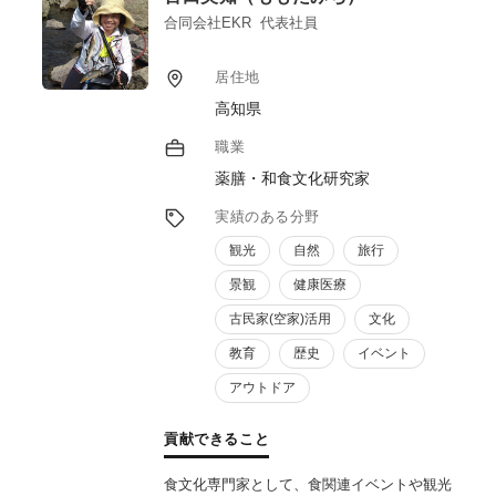
主な受賞歴：グッドデザイン賞、日本パッケ
合同会社EKR 代表社員
ージングデザイン大賞銅賞など。
居住地
高知県
職業
薬膳・和食文化研究家
実績のある分野
観光
自然
旅行
景観
健康医療
古民家(空家)活用
文化
教育
歴史
イベント
アウトドア
貢献できること
食文化専門家として、食関連イベントや観光