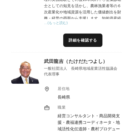
士としての知見を活かし、農林漁業者等の６
次産業化や地域資源を活用した価値創出を財
務・経営の両面から支援します。知的資産経
…(もっと読む)
営（ローカルベンチマーク）を用いた現状把
握と課題整理により、地域の多様な事業者と
の連携戦略を明確化。事業者に寄り添う伴走
詳細を確認する
型支援で、収益構造の改善と持続可能な経営
基盤の構築に貢献します。
武田龍吉（たけだたつよし）
一般社団法人 長崎県地域産業活性協議会
代表理事
居住地
長崎県
職業
経営コンサルタント・商品開発支
援・農福連携コーディネータ・地
域活性化伝道師・農村プロデュー