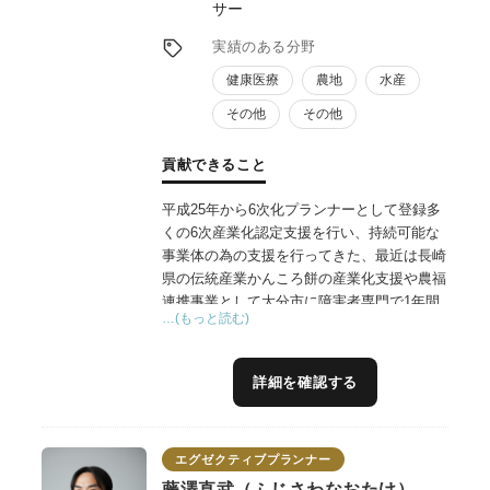
サー
実績のある分野
健康医療
農地
水産
その他
その他
貢献できること
平成25年から6次化プランナーとして登録多
くの6次産業化認定支援を行い、持続可能な
事業体の為の支援を行ってきた、最近は長崎
県の伝統産業かんころ餅の産業化支援や農福
連携事業として大分市に障害者専門で1年間
…(もっと読む)
学べる農業系就農技術支援施設開設の支援や
大学と企業の連携によるオリーブの未利用資
源から有効成分（特許出願中）を抽出し商品
詳細を確認する
化の支援,地域資源を活用した農家レストラ
ン開業支援などの実施している
エグゼクティブプランナー
藤澤直武（ふじさわなおたけ）