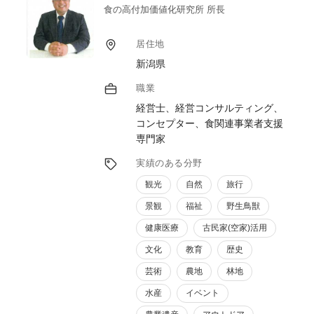
す。また、私の海外ネットワークから海外輸
食の高付加価値化研究所 所長
出トライアルも視野に入れ事業者や関係者と
共に進めていきます。
居住地
新潟県
職業
経営士、経営コンサルティング、
コンセプター、食関連事業者支援
専門家
実績のある分野
観光
自然
旅行
景観
福祉
野生鳥獣
健康医療
古民家(空家)活用
文化
教育
歴史
芸術
農地
林地
水産
イベント