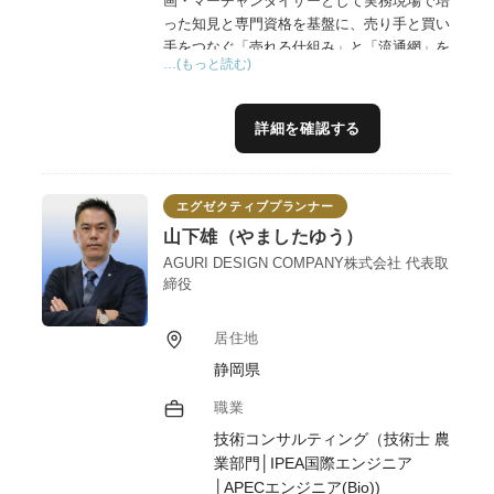
画・マーチャンダイザーとして実務現場で培
った知見と専門資格を基盤に、売り手と買い
手をつなぐ「売れる仕組み」と「流通網」を
…(もっと読む)
構築します。
【官公庁等での公的支援実績】
詳細を確認する
商社にて推進した地域資源活用事業（観光・
海外・SDGs）の実績が評価され、水産庁復
興支援事業の検証委員や、総務省の地域活性
エグゼクティブプランナー
化アドバイザー等を歴任しました。
山下雄（やましたゆう）
【地域産品の出口創出支援】
AGURI DESIGN COMPANY株式会社 代表取
地域資源活用・地域連携中央サポートセンタ
締役
ー及び道府県サポートセンターのプランナ
ー/コーディネーターとして 、「マーケティ
居住地
ング」、「商品ブラッシュアップ」、「販路
静岡県
開拓」に関する支援が可能です。
職業
技術コンサルティング（技術士 農
業部門│IPEA国際エンジニア
│APECエンジニア(Bio))