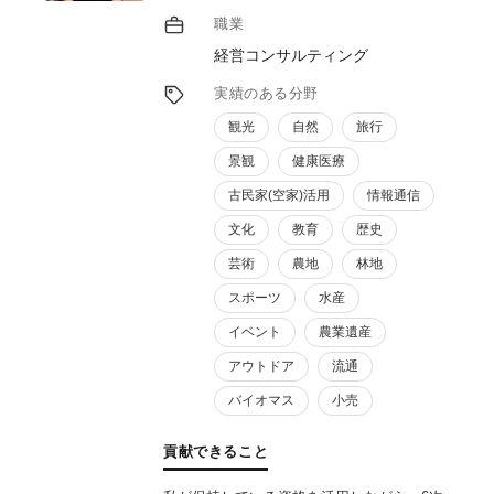
た商品・サービス開発のほか、開発後の具体
職業
的進めかた、そしてどのようにして地域課題
経営コンサルティング
を解決していくのか、等具体的な支援をさせ
ていただきます。
実績のある分野
観光
自然
旅行
景観
健康医療
古民家(空家)活用
情報通信
文化
教育
歴史
芸術
農地
林地
スポーツ
水産
イベント
農業遺産
アウトドア
流通
バイオマス
小売
貢献できること