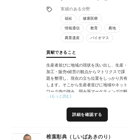
実績のある分野
福祉
健康医療
情報通信
教育
農地
農業遺産
バイオマス
貢献できること
生産者並びに地域の現状を洗い出し、生産・
加工・販売•経営の観点からマトリクスで課
題を整理し、現在の立ち位置をしっかり共有
します。そこから生産者並びに地域やネット
ワーク内の強み、弱み等マーケティングの観
…(もっと読む)
点から課題の優先順位を決めインパクトの高
い内容から事業の経営改善や新規企画（企業
内プロジェクト）の企画立案し実践していき
詳細を確認する
ます。また同時に私の強みである生産分野の
生産性の向上・安定生産についてのベースア
ップ（他の人にない私の大きな貢献分野の一
椎葉彰典（しいばあきのり）
つ）を形にしていき経営安定強化を図りま