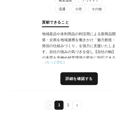
農業遺産
アウトドア
流通
小売
その他
貢献できること
地域産品や未利用品の利活用による新商品開
発・企画を地域連携を働きかけ「魅力創造・
発信の仕組みづくり」を強力に支援いたしま
す。自社の強みの気づきを促し【自社の軸】
の本質を見極め経営環境の変化に対応できる
…(もっと読む)
ブレない食の高付加価値化を目指します。
詳細を確認する
‹
›
1
2