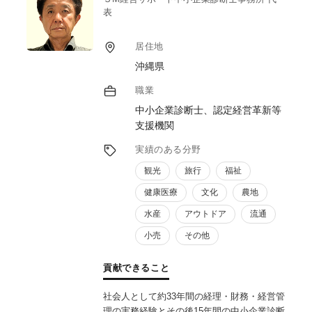
表
居住地
沖縄県
職業
中小企業診断士、認定経営革新等
支援機関
実績のある分野
観光
旅行
福祉
健康医療
文化
農地
水産
アウトドア
流通
小売
その他
貢献できること
社会人として約33年間の経理・財務・経営管
理の実務経験とその後15年間の中小企業診断