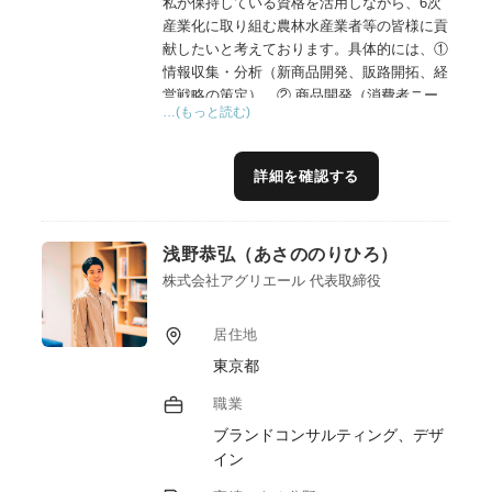
私が保持している資格を活用しながら、6次
産業化に取り組む農林水産業者等の皆様に貢
献したいと考えております。具体的には、①
情報収集・分析（新商品開発、販路開拓、経
営戦略の策定）、② 商品開発（消費者ニー
…(もっと読む)
ズや市場動向を分析し、ニーズに合致した新
規商品や既存商品の改良案を提案及び、商品
のネーミングやパッケージデザイン、広告文
詳細を確認する
案なども作成支援、インフルエンサーマーケ
ティングの実施支援）、③マーケティング・
販売（ターゲット顧客に合わせた効果的なマ
浅野恭弘（あさののりひろ）
ーケティング戦略を立案・実行、SNSやWeb
サイトなどを活用した販促活動）、④人材育
株式会社アグリエール 代表取締役
成、経営コンサルティング、資金調達支援、
海外進出支援など様々な形で6次産業化に取
居住地
り組む農林水産業者等の皆様を支援して行き
東京都
たいと考えております。また、ブランドマネ
ージャー1級、プラクティショナー（インタ
職業
ーナルブランディング）の資格を活用したブ
ブランドコンサルティング、デザ
ランディングの支援も行ってまいります。
イン