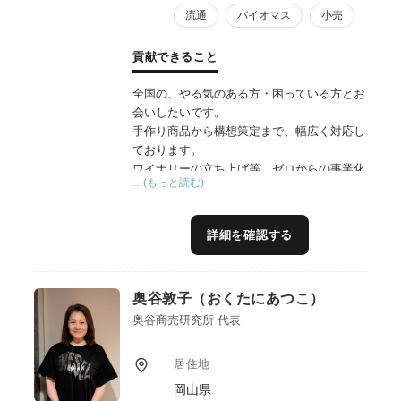
流通
バイオマス
小売
貢献できること
全国の、やる気のある方・困っている方とお
会いしたいです。
手作り商品から構想策定まで、幅広く対応し
ております。
ワイナリーの立ち上げ等、ゼロからの事業化
…(もっと読む)
経験がありますので、地域資源の活用・連携
については長年のノウハウがあります。
地域の想い、民間の利益、行政の使命——地
詳細を確認する
域の三者の異なる立場を丁寧に汲み取り、自
然な形で融合し、誰も無理なく参画できる実
現可能な計画へと導くプロデュースを得意と
奥谷敦子（おくたにあつこ）
しています。
また、「６次産業化」と「６次商品化」は異
奥谷商売研究所 代表
なり、商品を販売することだけでは、地域課
題を解決することはできません。地域づくり
居住地
の独自ノウハウを融合し、農林漁業にとどま
岡山県
らない多様な業種の連携アイデアを採り入れ