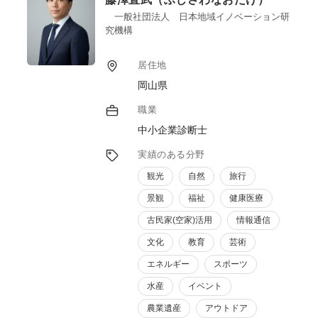
一般社団法人 日本地域イノベーション研
究機構
居住地
岡山県
職業
中小企業診断士
実績のある分野
観光
自然
旅行
景観
福祉
健康医療
古民家(空家)活用
情報通信
文化
教育
芸術
エネルギー
スポーツ
水産
イベント
農業遺産
アウトドア