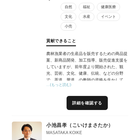
自然
福祉
健康医療
文化
水産
イベント
小売
貢献できること
農林漁業者の生産品を販売するための商品提
案、新商品開発、加工指導、販売促進支援を
していますが、前年度より開始された、観
光、芸術、文化、健康、伝統、などの分野
で、茶道、華道、の教師の資格を生かして、
…(もっと読む)
ツーリズムの企画運営ができます。収穫イベ
ント、調理体験、などを通して、地域経済の
発展に寄与できます。販路開拓において百貨
詳細を確認する
店、高級スーパーのバイヤーさんとご縁を繋
ぎ、売り上げ増に貢献します。
小池昌孝（こいけまさたか）
MASATAKA KOIKE