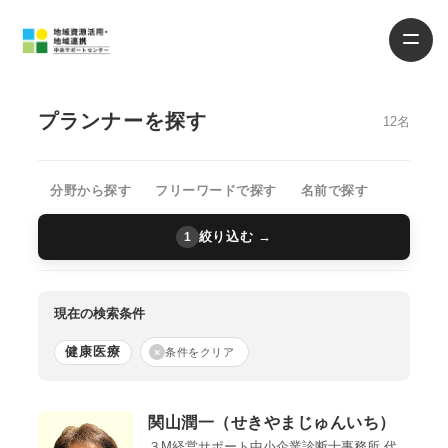
プランナーを探す
12名
分野から探す
フリーワードで探す
名前で探す
絞り込む →
1
現在の検索条件
健康医療
×
条件をクリア
関山潤一（せきやまじゅんいち）
３M経営サポート中小企業診断士事務所 代