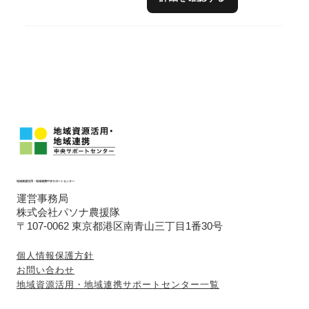
中で、どのように価値として打ち出すべき
か」を整理・提案できることが私の強みで
す。また、これまでの実務経験や全国各地の
先進事例の研究で培った知見・ネットワーク
を活かし、商品開発、ブランディング、情報
発信、販路開拓、一連の流れを一体的にプラ
ンニングできることも、大きな価値であると
考えております。
地域資源活用・地域連携中央サポートセンター
運営事務局
株式会社パソナ農援隊
〒107-0062 東京都港区南青山三丁目1番30号
個人情報保護方針
お問い合わせ
地域資源活用・地域連携サポートセンター一覧