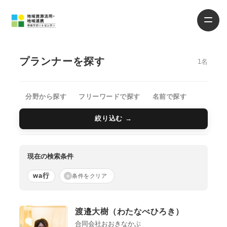
プランナーを探す
1名
分野から探す
フリーワードで探す
名前で探す
絞り込む →
現在の検索条件
wa行
×
条件をクリア
渡邉大樹（わたなべひろき）
合同会社おおきなかぶ