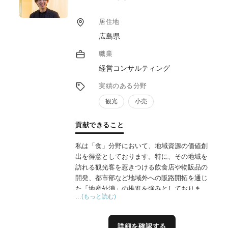
居住地
広島県
職業
経営コンサルティング
実績のある分野
観光
小売
貢献できること
私は「食」分野において、地域資源の価値創
出を得意としております。特に、その地域を
訪れる観光客を惹きつける飲食店や物販品の
開発、都市部など地域外への販路開拓を通じ
た「地産外消」の推進を強みとしておりま
…(もっと読む)
す。地域の名産品や食文化、歴史、景観とい
った地域資源について、第三者の視点から客
観的に分析し、「事業者や地域が持つ魅力の
詳細を確認する