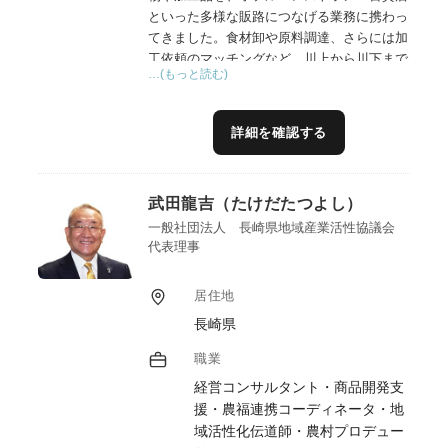
といった多様な販路につなげる業務に携わっ
てきました。食材卸や原料調達、さらには加
工依頼のマッチングなど、川上から川下まで
…(もっと読む)
一貫したサポートを行う中で、現場の声を聞
き、課題に寄り添いながら、6次産業化の推
進に取り組んでまいりました。特に、商品の
詳細を確認する
価値を引き出すブランディングや、商品化に
向けたプロデュース力には自信があります。
また、法人・組合のアグリ事業部門の立ち上
武田龍吉（たけだたつよし）
げにも携わり、企画立案から現場導入までの
実務経験を重ねてきました。こうした経験を
一般社団法人 長崎県地域産業活性協議会
代表理事
通じて培った実践力と柔軟な対応力には自信
があります。
居住地
長崎県
職業
経営コンサルタント・商品開発支
援・農福連携コーディネータ・地
域活性化伝道師・農村プロデュー