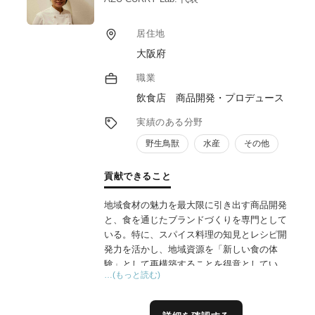
居住地
大阪府
職業
飲食店 商品開発・プロデュース
実績のある分野
野生鳥獣
水産
その他
貢献できること
地域食材の魅力を最大限に引き出す商品開発
と、食を通じたブランドづくりを専門として
いる。特に、スパイス料理の知見とレシピ開
発力を活かし、地域資源を「新しい食の体
験」として再構築することを得意としてい
…(もっと読む)
る。ターゲット分析、商品コンセプト設計、
試作開発、パッケージ提案、売場づくり、価
格設計、販促企画まで一連のプロセスを伴走