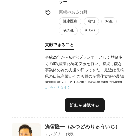
サー
実績のある分野
健康医療
農地
水産
その他
その他
貢献できること
平成25年から6次化プランナーとして登録多
くの6次産業化認定支援を行い、持続可能な
事業体の為の支援を行ってきた、最近は長崎
県の伝統産業かんころ餅の産業化支援や農福
連携事業として大分市に障害者専門で1年間
…(もっと読む)
学べる農業系就農技術支援施設開設の支援や
大学と企業の連携によるオリーブの未利用資
源から有効成分（特許出願中）を抽出し商品
詳細を確認する
化の支援,地域資源を活用した農家レストラ
ン開業支援などの実施している
滿留隆一（みつどめりゅういち）
テンダリー 代表