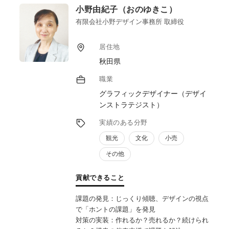
小野由紀子（おのゆきこ）
88地区の支援を行ってきております。地域合
意形成やSNSによるPR動画作成から直売所
有限会社小野デザイン事務所 取締役
舗設営、DX導入、7万人動員の地域イベン
ト、モニターツアープログラム作成、町全体
居住地
のまちづくりの事業計画など155プロジェク
秋田県
トの実績があります。
事業企画立案から地域合意形成プロセス、マ
職業
ーケティング分析、事業計画作成、ブランデ
グラフィックデザイナー（デザイ
ィング、PR戦略（SNS戦略）、著作権管理
ンストラテジスト）
といった創起段階から運用フェーズに至る新
規事業の全般を行っております。
実績のある分野
観光
文化
小売
その他
貢献できること
課題の発見：じっくり傾聴、デザインの視点
で「ホントの課題」を発見
対策の実装：作れるか？売れるか？続けられ