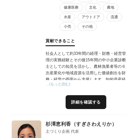
健康医療
文化
農地
水産
アウトドア
流通
小売
その他
貢献できること
社会人として約33年間の経理・財務・経営管
理の実務経験とその後15年間の中小企業診断
士としての知見を活かし、農林漁業者等の６
次産業化や地域資源を活用した価値創出を財
務・経営の両面から支援します。知的資産経
…(もっと読む)
営（ローカルベンチマーク）を用いた現状把
握と課題整理により、地域の多様な事業者と
の連携戦略を明確化。事業者に寄り添う伴走
詳細を確認する
型支援で、収益構造の改善と持続可能な経営
基盤の構築に貢献します。
杉澤恵利香（すぎさわえりか）
土づくり企画 代表