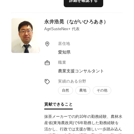
詳細を確認する
型で支援し、地域食材を“選ばれる商品”へと
磨き上げる。
また、飲食店・食品メーカー・イベント等と
永井浩晃（ながいひろあき）
のネットワークを活かし、販路拡大やコラボ
レーション企画の創出を支援している。さら
AgriSusteNex+ 代表
に、SNSやメディアを活用した情報発信支援
を通じて、地域資源の価値向上と持続可能な
居住地
地域ブランドづくりに貢献している。
愛知県
職業
農業支援コンサルタント
実績のある分野
自然
農地
その他
貢献できること
抹茶メーカーでの約10年の勤務経験、農林水
産省(東海農政局)で6年勤務した勤務経験を
活かし、行政では支援が難しい一歩踏み込ん