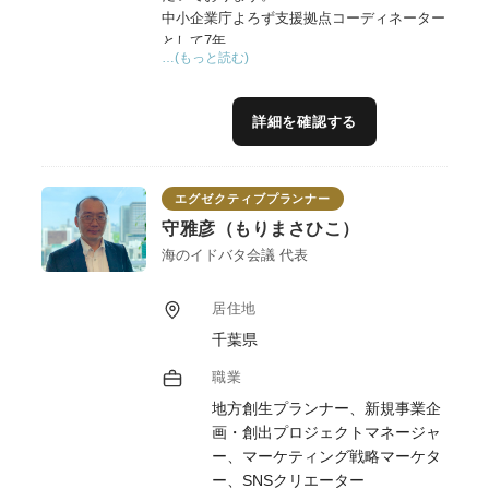
中小企業庁よろず支援拠点コーディネーター
として7年。
…(もっと読む)
県の6次産業化プランナーとして6年の経験を
基に、上級SNSエキスパートの目線から、
SNS（主にインスタグラム戦略など）を軸に
詳細を確認する
広報・販売戦略、販路拡大、商品開発といっ
た支援を得意としています。
また、デザイン、動画編集など現代における
エグゼクティブプランナー
大切なスキルは一通りあります。
プレスリリース、クラウドファンディング、
守雅彦（もりまさひこ）
飲食店経験有りなどの支援実績も多数、県内
海のイドバタ会議 代表
外でセミナーや学会などでも登壇していま
す。
居住地
SNS社会において、事業者様に何が必要なの
千葉県
かを見極め、レベルに合った売り上げを上げ
る支援をさせていただきます。
職業
地方創生プランナー、新規事業企
画・創出プロジェクトマネージャ
ー、マーケティング戦略マーケタ
ー、SNSクリエーター