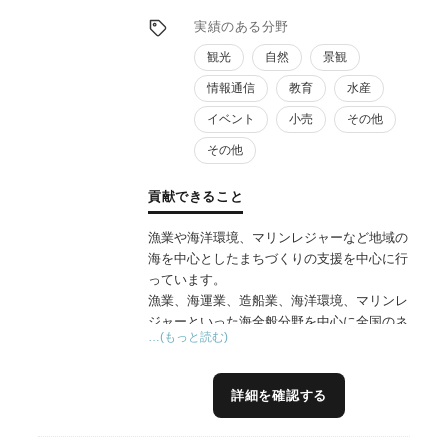
実績のある分野
観光
自然
景観
情報通信
教育
水産
イベント
小売
その他
その他
貢献できること
漁業や海洋環境、マリンレジャーなど地域の
海を中心としたまちづくりの支援を中心に行
っています。
漁業、海運業、造船業、海洋環境、マリンレ
ジャーといった海全般分野を中心に全国のネ
…(もっと読む)
ットワークを持っており、海洋関連やDXな
どメーカーや漁師の現場、海洋関連業界団
体、行政に至るまで海に関わるあらゆる分野
詳細を確認する
にネットワークを有しております。
現在は海の地方創生である『海業』を中心に
アドバイザーを行っており、実績として全国