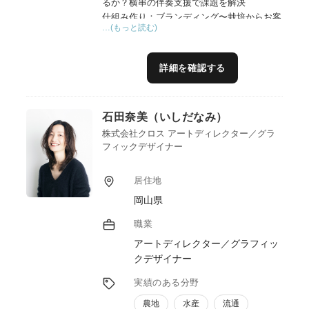
るか？横串の伴奏支援で課題を解決
仕組み作り：ブランディング〜栽培からお客
…(もっと読む)
様へ届くまで（農福連携商品開発等）
詳細を確認する
石田奈美（いしだなみ）
株式会社クロス アートディレクター／グラ
フィックデザイナー
居住地
岡山県
職業
アートディレクター／グラフィッ
クデザイナー
実績のある分野
農地
水産
流通