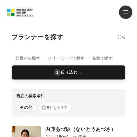
プランナーを探す
33名
分野から探す
フリーワードで探す
名前で探す
絞り込む →
1
現在の検索条件
その他
×
条件をクリア
内藤あづ紗（ないとうあづさ）
AZU CURRY Lab. 代表