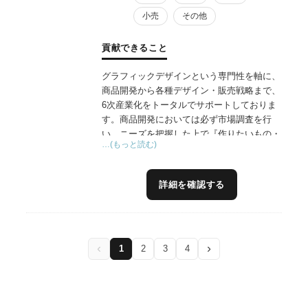
小売
その他
貢献できること
グラフィックデザインという専門性を軸に、
商品開発から各種デザイン・販売戦略まで、
6次産業化をトータルでサポートしておりま
す。商品開発においては必ず市場調査を行
い、ニーズを把握した上で『作りたいもの・
…(もっと読む)
作れるもの』ではなく、『求められているも
の』の開発をご提案しています。また、開発
した商品の出口戦略として、6次産業化商品
詳細を確認する
のみを集めた販売ブース『ロッカマルシェ』
を岡山県内3カ所で運営しております。商品
の可能性を測るトライアルショップとして、
お気軽にご利用いただければと思います。
‹
›
1
2
3
4