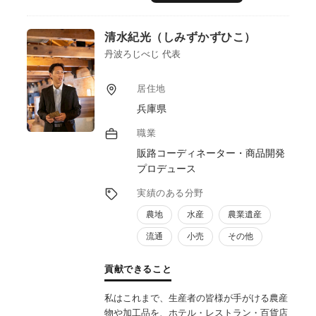
清水紀光（しみずかずひこ）
丹波ろじべじ 代表
居住地
兵庫県
職業
販路コーディネーター・商品開発
プロデュース
実績のある分野
農地
水産
農業遺産
流通
小売
その他
貢献できること
私はこれまで、生産者の皆様が手がける農産
物や加工品を、ホテル・レストラン・百貨店