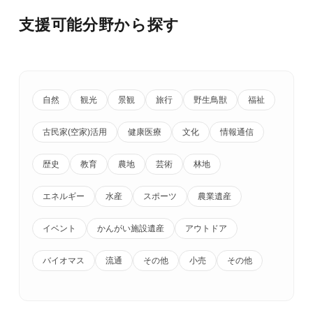
支援可能分野から探す
自然
観光
景観
旅行
野生鳥獣
福祉
古民家(空家)活用
健康医療
文化
情報通信
歴史
教育
農地
芸術
林地
エネルギー
水産
スポーツ
農業遺産
イベント
かんがい施設遺産
アウトドア
バイオマス
流通
その他
小売
その他