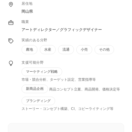
居住地
岡山県
職業
アートディレクター／グラフィックデザイナー
実績のある分野
農地
水産
流通
小売
その他
支援可能分野
マーケティング戦略
市場・競合分析、ターゲット設定、営業指導等
新商品企画
商品コンセプト立案、商品開発、価格決定等
ブランディング
ストーリー・コンセプト構築、CI、コピーライティング等