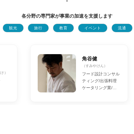
各分野の専門家が事業の加速を支援します
観光
旅行
教育
イベント
流通
角谷健
（すみやけん）
たけ）
フード設計コンサル
士
ティング/出張料理
ケータリング業/ご
予約制レストラン経
営