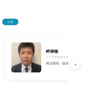
小売
畔柳徹
（くろやなぎとおる）
›
商品開発・販路開拓