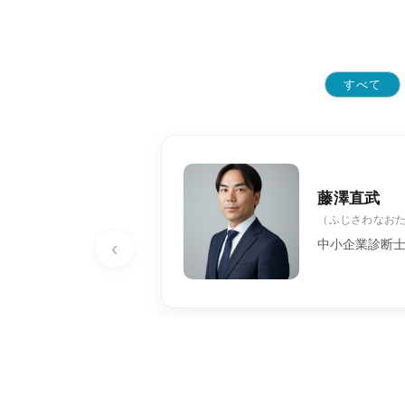
すべて
藤澤直武
（ふじさわなお
‹
中小企業診断