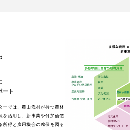
は
た
ポート
ターでは、農山漁村が持つ農林
源を活用し、新事業や付加価値
る所得と雇用機会の確保を図る