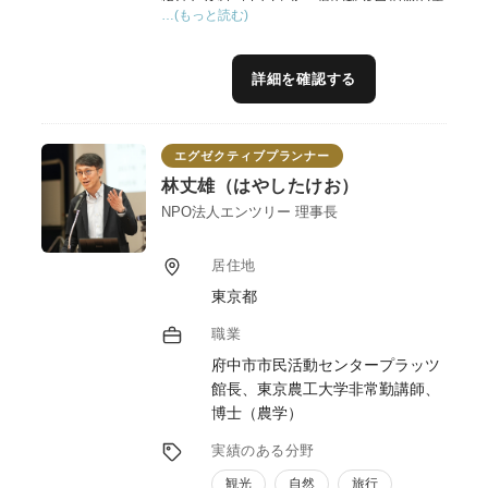
…(もっと読む)
備した農業公園等の管理運営にも指定管理者
の一員として参画しており、農林漁業をベー
スとした集客交流施設の整備運営やイベン
詳細を確認する
ト、体験プログラムの企画運営などについて
実践に基づくアドバイスができると思いま
す。
エグゼクティブプランナー
林丈雄（はやしたけお）
NPO法人エンツリー 理事長
居住地
東京都
職業
府中市市民活動センタープラッツ
館長、東京農工大学非常勤講師、
博士（農学）
実績のある分野
観光
自然
旅行