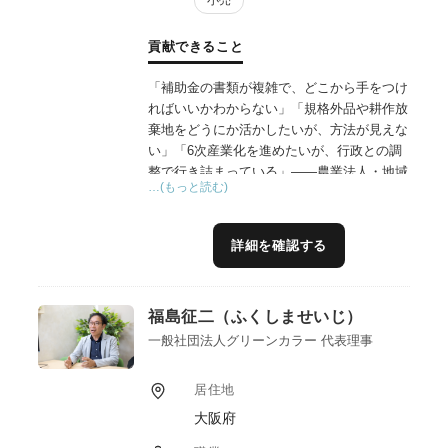
貢献できること
「補助金の書類が複雑で、どこから手をつけ
ればいいかわからない」「規格外品や耕作放
棄地をどうにか活かしたいが、方法が見えな
い」「6次産業化を進めたいが、行政との調
整で行き詰まっている」——農業法人・地域
…(もっと読む)
事業者の皆様から、こうした声を数多くお聞
きしてきました。
私は和歌山県庁・岸和田市役所で19年間、農
詳細を確認する
地法や補助金制度の運用、行政折衝の実務に
直接携わってきました。この行政側の視点
と、中小企業診断士としての経営知見を掛け
福島征二（ふくしませいじ）
合わせ、商品開発、ブランド構築、補助金を
活用した資金調達まで、企画から実行まで一
一般社団法人グリーンカラー 代表理事
気通貫で伴走支援します。
実績として、規格外果実を活用したピューレ
居住地
商品の開発・販路開拓、耕作放棄地を再生し
大阪府
た観光農園の立ち上げ支援などを手掛け、所
得向上・雇用創出・地域ブランドの再構築・