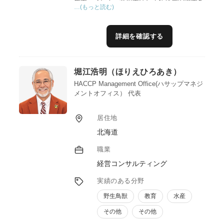
…(もっと読む)
を担いながら、専門的な調査研究を駆使した
説得力あるデータの活用支援にも取り組んで
きました。こうした経験から、「地域の個
詳細を確認する
性」を発揮した生産物の魅力と差別化、付加
価値を最大限に引き出すWeb・SNS活用と情
報発信方法、新たな6次化商品開発、農山漁
堀江浩明（ほりえひろあき）
村ツーリズム、地域ブランドの創出、次世代
人材育成、資金調達支援などを通じて、地域
HACCP Management Office(ハサップマネジ
メントオフィス） 代表
協働で展開する持続的なまちづくり及び
SDGｓの推進に貢献できます。
居住地
北海道
職業
経営コンサルティング
実績のある分野
野生鳥獣
教育
水産
その他
その他