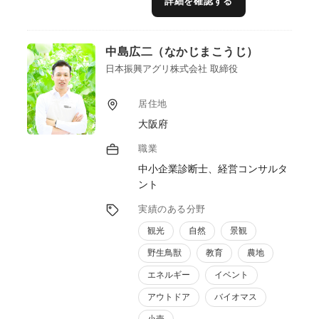
詳細を確認する
型で支援し、地域食材を“選ばれる商品”へと
磨き上げる。
また、飲食店・食品メーカー・イベント等と
中島広二（なかじまこうじ）
のネットワークを活かし、販路拡大やコラボ
レーション企画の創出を支援している。さら
日本振興アグリ株式会社 取締役
に、SNSやメディアを活用した情報発信支援
を通じて、地域資源の価値向上と持続可能な
居住地
地域ブランドづくりに貢献している。
大阪府
職業
中小企業診断士、経営コンサルタ
ント
実績のある分野
観光
自然
景観
野生鳥獣
教育
農地
エネルギー
イベント
アウトドア
バイオマス
小売