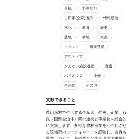
景観
野生鳥獣
古民家(空家)活用
情報通信
文化
教育
歴史
農地
林地
水産
イベント
農業遺産
アウトドア
かんがい施設遺産
流通
バイオマス
小売
その他
その他
貢献できること
農山漁村で生活する生産者、住民、企業、行
政（国県自治体）間の連携と事業化を総合的
に支援します。多様な農林漁業を活性化させ
る現場型のコーディネートを経験し、自身も
農業、ジビエ、養殖業など生産現場の事業化