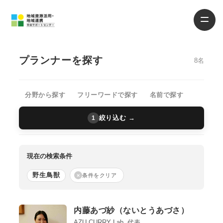
プランナーを探す
8名
分野から探す
フリーワードで探す
名前で探す
絞り込む →
1
現在の検索条件
野生鳥獣
×
条件をクリア
内藤あづ紗（ないとうあづさ）
AZU CURRY Lab. 代表