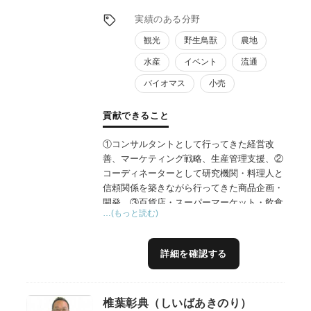
実績のある分野
観光
野生鳥獣
農地
水産
イベント
流通
バイオマス
小売
貢献できること
①コンサルタントとして行ってきた経営改
善、マーケティング戦略、生産管理支援、②
コーディネーターとして研究機関・料理人と
信頼関係を築きながら行ってきた商品企画・
開発、③百貨店・スーパーマーケット・飲食
…(もっと読む)
店・米穀店への持続的な販売活動、に20年以
上たずさわってきました。これらの実経験を
総合的に組み合わせ、個別経営や地域のおか
詳細を確認する
れた環境や成長段階に応じて必要なビジョ
ン、戦略、プロセス、行動を具体的にアドバ
イスします。
椎葉彰典（しいばあきのり）