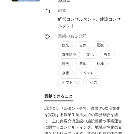
滋賀県
職業
経営コンサルタント、建設コンサ
ルタント
実績のある分野
観光
自然
景観
野生鳥獣
文化
教育
歴史
農地
林地
水産
イベント
アウトドア
小売
貢献できること
環境コンサルタント会社、農業の6次産業化
を実践する農業生産法人での勤務経験を経
て、主に集客交流施設の施設整備や事業運営
に関するコンサルティング、地域活性化の支
援などを行っています。道の駅や自治体の整