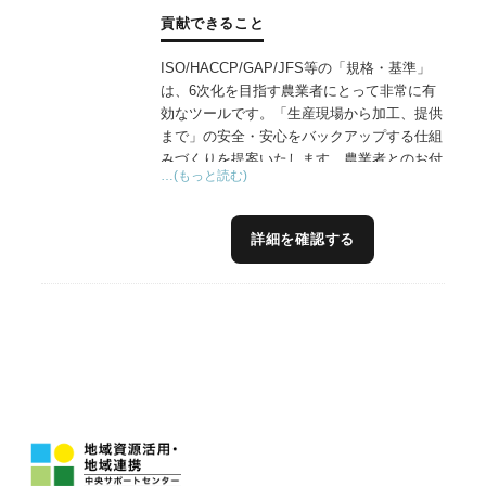
貢献できること
ISO/HACCP/GAP/JFS等の「規格・基準」
は、6次化を目指す農業者にとって非常に有
効なツールです。「生産現場から加工、提供
まで」の安全・安心をバックアップする仕組
みづくりを提案いたします。農業者とのお付
…(もっと読む)
き合いが約30年の経験から、「農業経営、農
業者の事務処理・計画遂行能力」を十分に理
解しています。各種「規格・基準」をツール
詳細を確認する
として利用し、社内ルールの確立、生産加工
品の安定的な供給体制を構築支援させていた
だきます。雇用の創出・地域の経済に貢献す
るビジョンを共に語れるパートナーであると
自負しております。