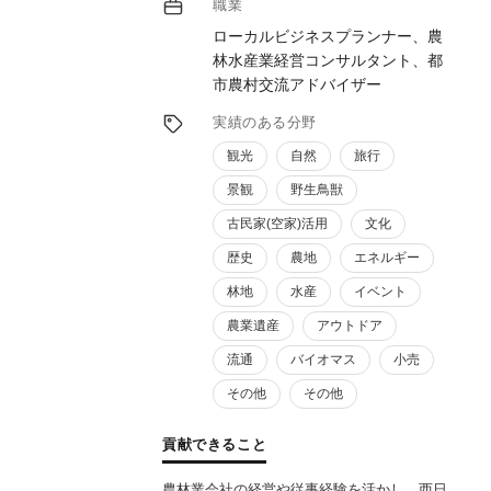
職業
交流人口拡大という具体的な成果につなげて
ローカルビジネスプランナー、農
きました。
林水産業経営コンサルタント、都
「制度は知っているが実行できない」「経営
市農村交流アドバイザー
者だけでは行政対応が難しい」——そんな壁
を、行政経験に裏打ちされた実務力で突破し
実績のある分野
ます。
観光
自然
旅行
景観
野生鳥獣
古民家(空家)活用
文化
歴史
農地
エネルギー
林地
水産
イベント
農業遺産
アウトドア
流通
バイオマス
小売
その他
その他
貢献できること
農林業会社の経営や従事経験を活かし、西日