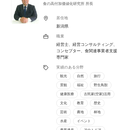
食の高付加価値化研究所 所長
居住地
新潟県
職業
経営士、経営コンサルティング、
コンセプター、食関連事業者支援
専門家
実績のある分野
観光
自然
旅行
景観
福祉
野生鳥獣
健康医療
古民家(空家)活用
文化
教育
歴史
芸術
農地
林地
水産
イベント
農業遺産
アウトドア