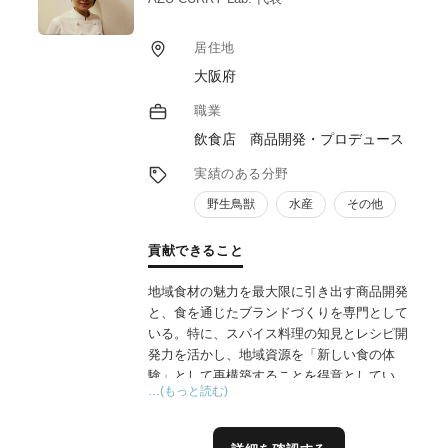
居住地
大阪府
職業
飲食店 商品開発・プロデュース
実績のある分野
野生鳥獣
水産
その他
貢献できること
地域食材の魅力を最大限に引き出す商品開発
と、食を通じたブランドづくりを専門として
いる。特に、スパイス料理の知見とレシピ開
発力を活かし、地域資源を「新しい食の体
験」として再構築することを得意としてい
…(もっと読む)
る。ターゲット分析、商品コンセプト設計、
試作開発、パッケージ提案、売場づくり、価
格設計、販促企画まで一連のプロセスを伴走