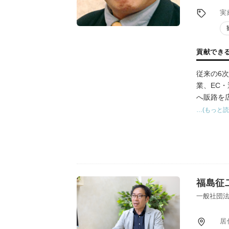
実
貢献でき
従来の6
業、EC
へ販路を
…(もっと読
福島征
一般社団法
居