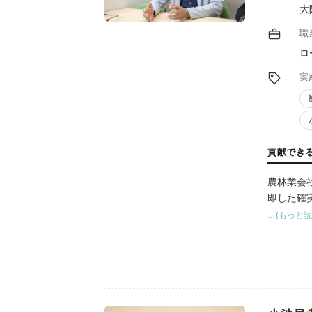
大
職
ロ
実
貢献でき
農林業会
即した確
…(もっと読