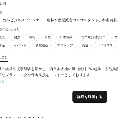
阪府
業
ーカルビジネスプランナー、農林水産業経営コンサルタント、都市農村
績のある分野
観光
自然
旅行
景観
野生鳥獣
古民家(空家)活用
文
水産
イベント
農業遺産
アウトドア
流通
バイオマス
ること
社の経営や従事経験を活かし、西日本各地の農山漁村での起業、や他拠
実なプランニングや伴走支援をモットーとしております。
む)
詳細を確認する