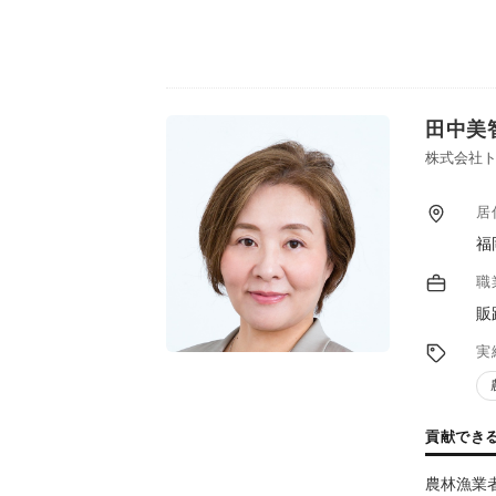
活性化ア
【地域産
地域資源
ィング」
田中美
株式会社ト
居
福
職
販
実
貢献でき
農林漁業