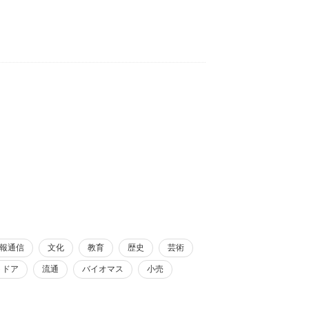
報通信
文化
教育
歴史
芸術
トドア
流通
バイオマス
小売