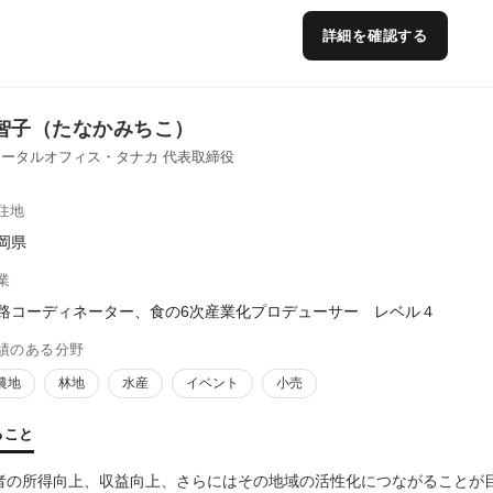
ドバイザー等を歴任しました。
詳細を確認する
品の出口創出支援】
活用・地域連携中央サポートセンター及び道府県サポートセンターのプラ
、「商品ブラッシュアップ」、「販路開拓」に関する支援が可能です。
智子（たなかみちこ）
ータルオフィス・タナカ 代表取締役
住地
岡県
業
路コーディネーター、食の6次産業化プロデューサー レベル４
績のある分野
農地
林地
水産
イベント
小売
ること
者の所得向上、収益向上、さらにはその地域の活性化につながることが