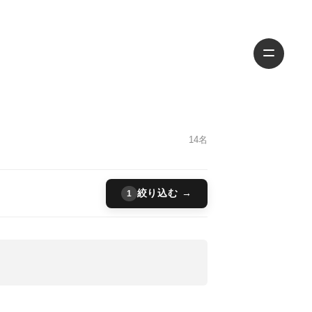
14名
絞り込む →
1