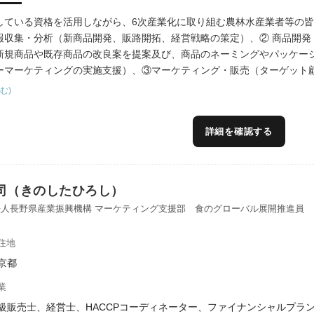
している資格を活用しながら、6次産業化に取り組む農林水産業者等の
報収集・分析（新商品開発、販路開拓、経営戦略の策定）、② 商品開発
新規商品や既存商品の改良案を提案及び、商品のネーミングやパッケー
ーマーケティングの実施支援）、③マーケティング・販売（ターゲット
行、SNSやWebサイトなどを活用した販促活動）、④人材育成、経営
む)
な形で6次産業化に取り組む農林水産業者等の皆様を支援して行きたい
ラクティショナー（インターナルブランディング）の資格を活用したブ
詳細を確認する
司（きのしたひろし）
人長野県産業振興機構 マーケティング支援部 食のグローバル展開推進員
住地
京都
業
級販売士、経営士、HACCPコーディネーター、ファイナンシャルプラン