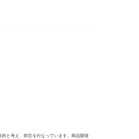
ンナー/コーディネーターとして 、「マーケテ
目的と考え、助言を行なっています。商品開発