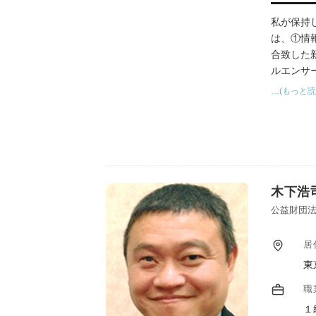
私が保持
は、①情
合致した
ルエンサ
立案・実
…(もっと読
など様々
1級、プ
木下浩
公益財団法
居
東
職
１