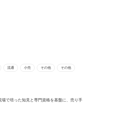
流通
小売
その他
その他
現場で培った知見と専門資格を基盤に、売り手
水産庁復興支援事業の検証委員や、総務省の地域