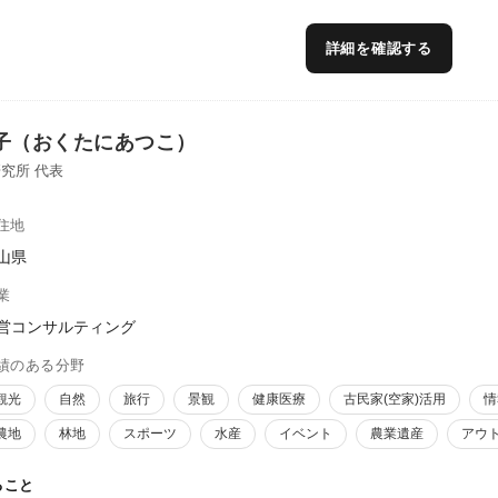
詳細を確認する
子（おくたにあつこ）
究所 代表
住地
山県
業
営コンサルティング
績のある分野
観光
自然
旅行
景観
健康医療
古民家(空家)活用
情
農地
林地
スポーツ
水産
イベント
農業遺産
アウ
ること