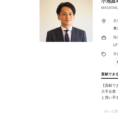
小池昌
MASATAK
居
東
職
L
実
貢献でき
【貢献で
大手企業
と買い手
【官公庁
…(もっと読
商社にて