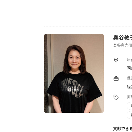
奥谷敦
奥谷商売研
居
岡
職
経
実
貢献でき