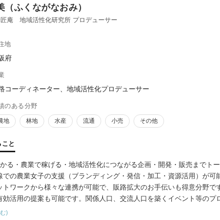
美（ふくながなおみ）
匠庵 地域活性化研究所 プロデューサー
住地
阪府
業
路コーディネーター、地域活性化プロデューサー
績のある分野
農地
林地
水産
流通
小売
その他
ること
儲かる・農業で稼げる・地域活性化につながる企画・開発・販売までト
線での農業女子の支援（ブランディング・発信・加工・資源活用）が可
ットワークから様々な連携が可能で、販路拡大のお手伝いも得意分野で
有効活用の提案も可能です。関係人口、交流人口を築くイベント等のプ
お悩みを一緒に解決することが地域活性化研究所です。
む)