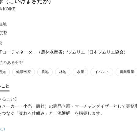
孝（こいけまさたか）
A KOIKE
住地
京都
業
FPコーディネーター（農林水産省）/ソムリエ（日本ソムリエ協会）
績のある分野
観光
健康医療
農地
林地
水産
イベント
農業遺産
ること
きること】
（メーカー・小売・商社）の商品企画・マーチャンダイザーとして実務
をつなぐ「売れる仕組み」と「流通網」を構築します。
等での公的支援実績】
む)
推進した地域資源活用事業（観光・海外・SDGs）の実績が評価され、