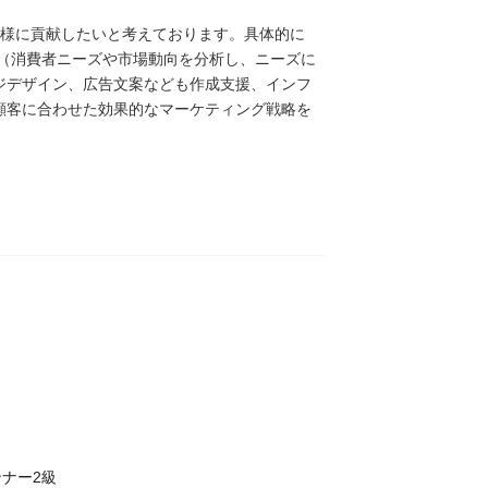
皆様に貢献したいと考えております。具体的に
（消費者ニーズや市場動向を分析し、ニーズに
ジデザイン、広告文案なども作成支援、インフ
顧客に合わせた効果的なマーケティング戦略を
コンサルティング、資金調達支援、海外進出支援
と考えております。また、ブランドマネージャー
ランディングの支援も行ってまいります。
ナー2級