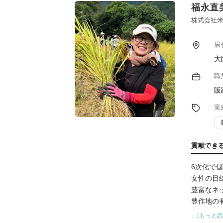
福永直
株式会社米
居
大
職
販
実
貢献でき
6次化で
女性の目
豊富なネ
豊作地の
生産者の
…(もっと読