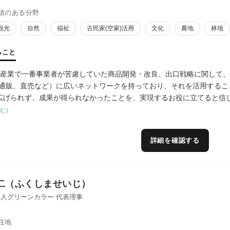
績のある分野
観光
自然
福祉
古民家(空家)活用
文化
農地
林地
ること
次産業で一番事業者が苦慮していた商品開発・改良、出口戦略に関して
・通販、直売など）に広いネットワークを持っており、それを活用する
広げられず、成果が得られなかったことを、実現するお役に立てると信
む)
詳細を確認する
二（ふくしませいじ）
人グリーンカラー 代表理事
住地