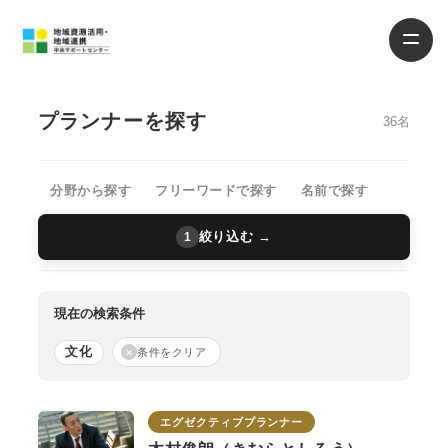
プランナーを探す
36名
分野から探す
フリーワードで探す
名前で探す
絞り込む →
1
現在の検索条件
文化
×
条件をクリア
エグゼクティブプランナー