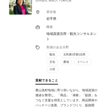
合同会社 結担人 代表社員
居住地
岩手県
職業
地域資源活用・観光コンサルタン
ト
実績のある分野
観光
古民家(空家)活用
文化
農地
イベント
小売
貢献できること
農山漁村地域に寄り添いながら、地域資源の
価値を整理し、「商品」「体験」「販路」を
つなぐ支援を得意としています。商品開発や
パッケージ改善、ブランドづくり、販路開