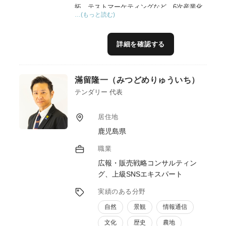
拓、テストマーケティングなど、6次産業化
…(もっと読む)
に関する実践的な支援に加え、地域資源を活
かした観光コンテンツ造成や体験プログラム
開発、インバウンド対応、グリーンツーリズ
詳細を確認する
ム推進にも取り組んでいます。
また、生産者、加工事業者、行政、観光関係
滿留隆一（みつどめりゅういち）
者など多様な主体をつなぎながら、その地域
ならではの魅力やストーリーを活かした価値
テンダリー 代表
創出を支援しています。売上向上や新商品開
発だけでなく、商品・体験・関係人口を結び
居住地
付け、持続可能な地域づくりにつながる事業
鹿児島県
展開を伴走支援します。
職業
広報・販売戦略コンサルティン
グ、上級SNSエキスパート
実績のある分野
自然
景観
情報通信
文化
歴史
農地