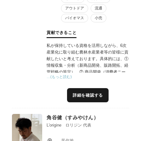
アウトドア
流通
バイオマス
小売
貢献できること
私が保持している資格を活用しながら、6次
産業化に取り組む農林水産業者等の皆様に貢
献したいと考えております。具体的には、①
情報収集・分析（新商品開発、販路開拓、経
営戦略の策定）、② 商品開発（消費者ニー
…(もっと読む)
ズや市場動向を分析し、ニーズに合致した新
規商品や既存商品の改良案を提案及び、商品
のネーミングやパッケージデザイン、広告文
詳細を確認する
案なども作成支援、インフルエンサーマーケ
ティングの実施支援）、③マーケティング・
販売（ターゲット顧客に合わせた効果的なマ
角谷健（すみやけん）
ーケティング戦略を立案・実行、SNSやWeb
サイトなどを活用した販促活動）、④人材育
L'origine ロリジン 代表
成、経営コンサルティング、資金調達支援、
海外進出支援など様々な形で6次産業化に取
居住地