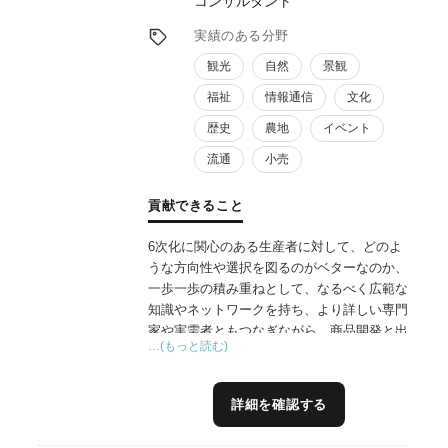
コンサルタント
を解決していくのか、等具体的な支援をさせ
ていただきます。
実績のある分野
観光
自然
景観
福祉
情報通信
文化
歴史
農地
イベント
流通
小売
貢献できること
6次化に関心のある生産者に対して、どのよ
うな方向性や選択を図るのがベターなのか、
一歩一歩の積み重ねとして、なるべく広範な
知識やネットワークを持ち、より詳しい専門
家や実需者ともつなぎながら、商品開発と出
…(もっと読む)
口作りを一気通貫してお手伝いしています。
大阪市内でマルシェを長年主催している経験
から、どのように消費者や実需者に各生産者
詳細を確認する
の商品やこだわり特徴を伝えていくか、
BtoB&Cのネットワークやプラットフォーム