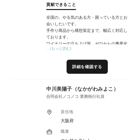
貢献できること
全国の、やる気のある方・困っている方とお
会いしたいです。
手作り商品から構想策定まで、幅広く対応し
ております。
ワイナリーの立ち上げ等、ゼロからの事業化
…(もっと読む)
経験がありますので、地域資源の活用・連携
については長年のノウハウがあります。
地域の想い、民間の利益、行政の使命——地
詳細を確認する
域の三者の異なる立場を丁寧に汲み取り、自
然な形で融合し、誰も無理なく参画できる実
現可能な計画へと導くプロデュースを得意と
中川美陽子（なかがわみよこ）
しています。
また、「６次産業化」と「６次商品化」は異
合同会社ノコノコ 業務執行社員
なり、商品を販売することだけでは、地域課
題を解決することはできません。地域づくり
居住地
の独自ノウハウを融合し、農林漁業にとどま
大阪府
らない多様な業種の連携アイデアを採り入れ
た商品・サービス開発のほか、開発後の具体
職業
的進めかた、そしてどのようにして地域課題