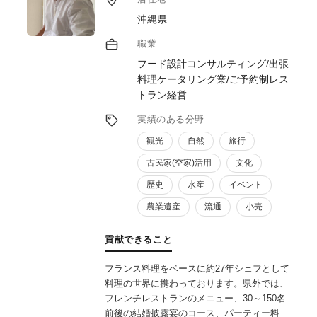
り組む農林水産業者等の皆様を支援して行き
沖縄県
たいと考えております。また、ブランドマネ
ージャー1級、プラクティショナー（インタ
職業
ーナルブランディング）の資格を活用したブ
フード設計コンサルティング/出張
ランディングの支援も行ってまいります。
料理ケータリング業/ご予約制レス
トラン経営
実績のある分野
観光
自然
旅行
古民家(空家)活用
文化
歴史
水産
イベント
農業遺産
流通
小売
貢献できること
フランス料理をベースに約27年シェフとして
料理の世界に携わっております。県外では、
フレンチレストランのメニュー、30～150名
前後の結婚披露宴のコース、パーティー料