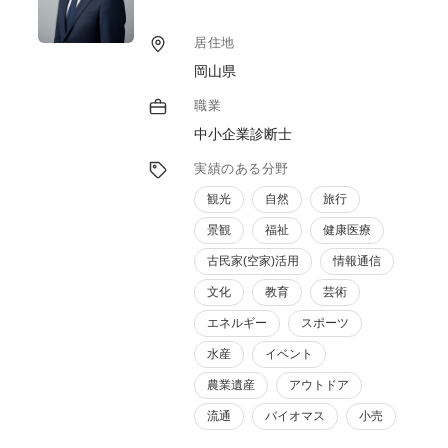
す。
SNS社会において、事業者様に何が必要なの
居住地
かを見極め、レベルに合った売り上げを上げ
岡山県
る支援をさせていただきます。
職業
中小企業診断士
実績のある分野
観光
自然
旅行
景観
福祉
健康医療
古民家(空家)活用
情報通信
文化
教育
芸術
エネルギー
スポーツ
水産
イベント
農業遺産
アウトドア
流通
バイオマス
小売