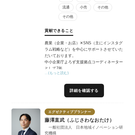
流通
小売
その他
その他
貢献できること
農業（企業・お店）✕SNS（主にインスタグ
ラム戦略など）を中心にサポートさせていた
だいております。
中小企業庁よろず支援拠点コーディネーター
として7年。
…(もっと読む)
県の6次産業化プランナーとして6年の経験を
基に、上級SNSエキスパートの目線から、
SNS（主にインスタグラム戦略など）を軸に
詳細を確認する
広報・販売戦略、販路拡大、商品開発といっ
た支援を得意としています。
また、デザイン、動画編集など現代における
エグゼクティブプランナー
大切なスキルは一通りあります。
プレスリリース、クラウドファンディング、
藤澤直武（ふじさわなおたけ）
飲食店経験有りなどの支援実績も多数、県内
一般社団法人 日本地域イノベーション研
外でセミナーや学会などでも登壇していま
究機構