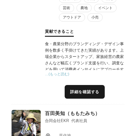
芸術
農地
イベント
アウトドア
小売
貢献できること
食・農業分野のブランディング・デザイン事
例を数多く手掛けてきた実績があります。上
場企業からスタートアップ、家族経営の農家
さんなど幅広くブランド支援を行い、調査な
どを用いて消費者インサイトにアプローチす
…(もっと読む)
る手法で、効果的なブランド戦略作成に貢献
できます。手掛けた商品は、国内市場で売上
No.1を獲得したり、20倍の売上を記録する
詳細を確認する
など、結果を重視した施策を立案します。
自身の会社でも商品開発を行なっており、6
次産業化で想定される課題について経験を踏
百田美知（ももたみち）
まえた助言が可能です。
主な受賞歴：グッドデザイン賞、日本パッケ
合同会社EKR 代表社員
ージングデザイン大賞銅賞など。
居住地