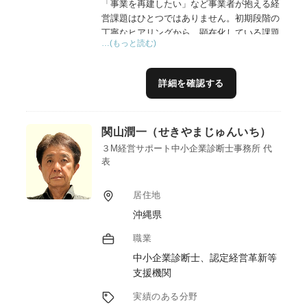
「事業を再建したい」など事業者が抱える経
営課題はひとつではありません。初期段階の
丁寧なヒアリングから、顕在化している課題
…(もっと読む)
のみならず、経営者が気づいていない潜在的
課題を洗い出し支援方針を検討します。
（２）専門性の高いアドバイス
詳細を確認する
経営、財務、組織、マーケティング、ブラン
ディング、販路開拓等、自らの専門分野に限
らず、様々な支援機関、専門家と連携し、一
関山潤一（せきやまじゅんいち）
つ一つの課題解決により事業者を最終ゴール
へと導きます。
３M経営サポート中小企業診断士事務所 代
表
（３）相談対応から自走までフォローする伴
走支援
目先の課題解決だけではなく、将来の目標に
居住地
向けた支援ロードマップを事業者と共有して
沖縄県
伴走支援します。
（４）他の支援機関、専門家との連携による
職業
チーム支援
中小企業診断士、認定経営革新等
支援機関
実績のある分野