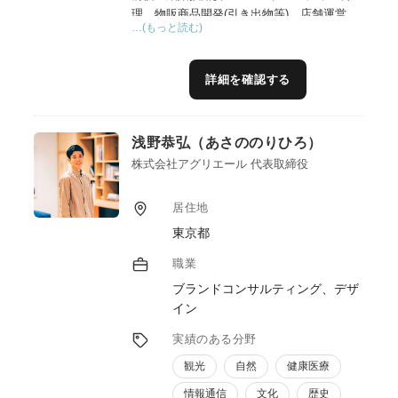
理、物販商品開発(引き出物等)、店舗運営、
…(もっと読む)
全国約40店舗の監修、各都道府県生産者様と
繋がり食材を仕入れ店舗立上げを行って参り
ました。＊生産者様をお招きをして食事会も
詳細を確認する
幾度と開催してきました。現在、沖縄本島を
拠点に沖縄県産業振興公社登録専門家として
幅広いジャンルの飲食店メニュー開発(オペ
浅野恭弘（あさののりひろ）
レーション含め)、生産者様の食材を商品開
発(物販、飲食等)に携わっております。その
株式会社アグリエール 代表取締役
他令和5年度(本年度も)多彩な沖縄食体験創
出事業アドバイザーとして生産者様と飲食店
居住地
をつなげるイベントやキッチンカー試食付き
東京都
産地ツアー、沖縄の魅力発信、継承等を行っ
ております。食の大切さ、食を通じて地域、
職業
社会にこの経験を活かしたい、お役に立ちた
ブランドコンサルティング、デザ
いと考えております。
イン
実績のある分野
観光
自然
健康医療
情報通信
文化
歴史