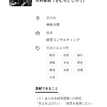
木村俊朗（きむらとしろう）
居住地
神奈川県
職業
経営コンサルティング
実績のある分野
観光
自然
旅行
景観
文化
歴史
農地
水産
流通
小売
貢献できること
（１）あらゆる経営課題への対応
「売上を上げたい」「経営を改善したい」