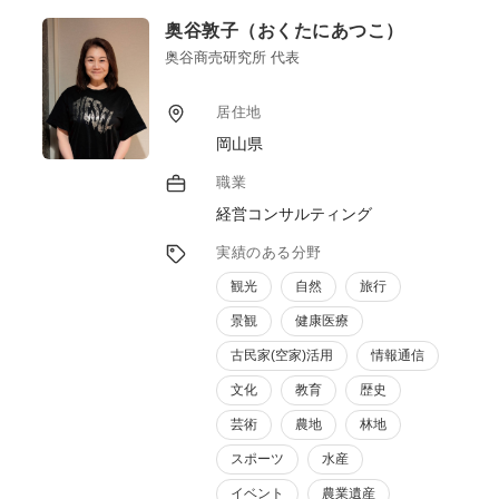
を構築し、マッチングを図っています。
奥谷敦子（おくたにあつこ）
奥谷商売研究所 代表
居住地
岡山県
職業
経営コンサルティング
実績のある分野
観光
自然
旅行
景観
健康医療
古民家(空家)活用
情報通信
文化
教育
歴史
芸術
農地
林地
スポーツ
水産
イベント
農業遺産