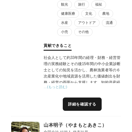
観光
旅行
福祉
健康医療
文化
農地
水産
アウトドア
流通
小売
その他
貢献できること
社会人として約33年間の経理・財務・経営管
理の実務経験とその後15年間の中小企業診断
士としての知見を活かし、農林漁業者等の６
次産業化や地域資源を活用した価値創出を財
務・経営の両面から支援します。知的資産経
…(もっと読む)
営（ローカルベンチマーク）を用いた現状把
握と課題整理により、地域の多様な事業者と
の連携戦略を明確化。事業者に寄り添う伴走
詳細を確認する
型支援で、収益構造の改善と持続可能な経営
基盤の構築に貢献します。
山本明子（やまもとあきこ）