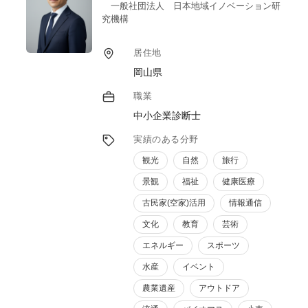
様になり、ましては海外資本の流入で
一般社団法人 日本地域イノベーション研
国産果実・野菜までが日本人の口に入らない
究機構
状況になっています。
主たる原因は、販売流通に問題があり、これ
居住地
を解決出来ないと衰退する一方です。
岡山県
生産者が流通ルートを知らないためこのよう
な現象が起こっています。
職業
自分は、生産者に近寄りより良いものを共同
中小企業診断士
で開発し、最短距離での流通に乗せる事が、
出来ます。勿論加工技術も４０年のネットワ
実績のある分野
ークがあり、援助していただける
仲間もいます。国内産業の衰退を阻止すべく
観光
自然
旅行
強力な協力が可能です。
景観
福祉
健康医療
また、同時に社員教育も実施しております。
古民家(空家)活用
情報通信
現在までに数社のメーカー様の営業・管理職
研修を行い
文化
教育
芸術
今まで未設定だった社内ルールも明文化し、
エネルギー
スポーツ
より良い職場環境への変化のお手伝いの実績
があります。
水産
イベント
農業遺産
アウトドア