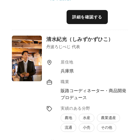
だけではなく、必要に応じて地銀、県庁、市
町村、ＪＡ、ＪＦ等も含めた連携を行った。
また、東日本大震災の復興支援（復興庁、水
詳細を確認する
産庁）は、販路回復センターの専門家とし
て、補助事業約10億円の採択に貢献し、販路
開拓（販路紹介、販売戦略、展示会等）を積
清水紀光（しみずかずひこ）
極的に行い、相談者に満足してもらえる成果
に貢献した。
丹波ろじべじ 代表
専門性については、販路開拓（販路紹介含
む）・仕入調達先紹介・許認可指導・海外輸
居住地
出相談対応・商品開発（商品改良含む）・販
兵庫県
売戦略指導・コーディネート・ＦＰＣシート
策定支援・産官学民連携・認定事業及び補助
職業
金申請サポート等である。
販路コーディネーター・商品開発
プロデュース
実績のある分野
農地
水産
農業遺産
流通
小売
その他