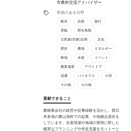
市農村交流アドバイザー
実績のある分野
観光
自然
旅行
景観
野生鳥獣
古民家(空家)活用
文化
歴史
農地
エネルギー
林地
水産
イベント
農業遺産
アウトドア
流通
バイオマス
小売
その他
その他
貢献できること
農林業会社の経営や従事経験を活かし、西日
本各地の農山漁村での起業、や他拠点居住を
しています。生産現場や地域の実情に即した
確実なプランニングや伴走支援をモットーと