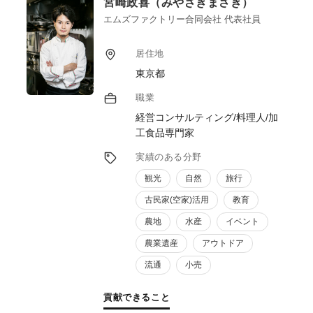
宮崎政喜（みやざきまさき）
レーション含め)、生産者様の食材を商品開
発(物販、飲食等)に携わっております。その
エムズファクトリー合同会社 代表社員
他令和5年度(本年度も)多彩な沖縄食体験創
出事業アドバイザーとして生産者様と飲食店
居住地
をつなげるイベントやキッチンカー試食付き
東京都
産地ツアー、沖縄の魅力発信、継承等を行っ
ております。食の大切さ、食を通じて地域、
職業
社会にこの経験を活かしたい、お役に立ちた
経営コンサルティング/料理人/加
いと考えております。
工食品専門家
実績のある分野
観光
自然
旅行
古民家(空家)活用
教育
農地
水産
イベント
農業遺産
アウトドア
流通
小売
貢献できること