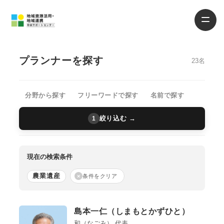
プランナーを探す
23名
分野から探す
フリーワードで探す
名前で探す
絞り込む →
1
現在の検索条件
農業遺産
×
条件をクリア
島本一仁（しまもとかずひと）
和（なごみ） 代表