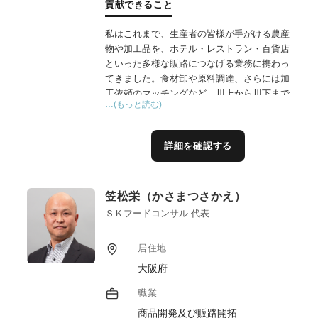
貢献できること
私はこれまで、生産者の皆様が手がける農産
物や加工品を、ホテル・レストラン・百貨店
といった多様な販路につなげる業務に携わっ
てきました。食材卸や原料調達、さらには加
工依頼のマッチングなど、川上から川下まで
…(もっと読む)
一貫したサポートを行う中で、現場の声を聞
き、課題に寄り添いながら、6次産業化の推
進に取り組んでまいりました。特に、商品の
詳細を確認する
価値を引き出すブランディングや、商品化に
向けたプロデュース力には自信があります。
また、法人・組合のアグリ事業部門の立ち上
笠松栄（かさまつさかえ）
げにも携わり、企画立案から現場導入までの
実務経験を重ねてきました。こうした経験を
ＳＫフードコンサル 代表
通じて培った実践力と柔軟な対応力には自信
があります。
居住地
大阪府
職業
商品開発及び販路開拓