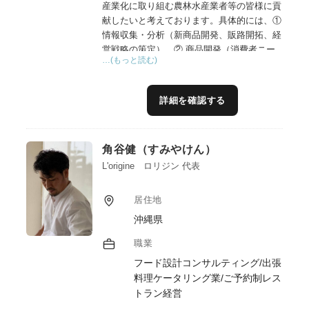
産業化に取り組む農林水産業者等の皆様に貢
献したいと考えております。具体的には、①
情報収集・分析（新商品開発、販路開拓、経
営戦略の策定）、② 商品開発（消費者ニー
…(もっと読む)
ズや市場動向を分析し、ニーズに合致した新
規商品や既存商品の改良案を提案及び、商品
のネーミングやパッケージデザイン、広告文
詳細を確認する
案なども作成支援、インフルエンサーマーケ
ティングの実施支援）、③マーケティング・
販売（ターゲット顧客に合わせた効果的なマ
角谷健（すみやけん）
ーケティング戦略を立案・実行、SNSやWeb
サイトなどを活用した販促活動）、④人材育
L'origine ロリジン 代表
成、経営コンサルティング、資金調達支援、
海外進出支援など様々な形で6次産業化に取
居住地
り組む農林水産業者等の皆様を支援して行き
沖縄県
たいと考えております。また、ブランドマネ
ージャー1級、プラクティショナー（インタ
職業
ーナルブランディング）の資格を活用したブ
フード設計コンサルティング/出張
ランディングの支援も行ってまいります。
料理ケータリング業/ご予約制レス
トラン経営