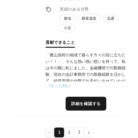
実績のある分野
農地
農業遺産
流通
小売
貢献できること
「農山漁村の地域で暮らす方々の役に立ちた
い！！」、そんな熱い熱い想いを持って、私
は今の職に転じました。金融機関での勤務経
験、現在の会計事務所での勤務経験を活かし
て、経営管理の分野でお手伝いさせていただ
…(もっと読む)
きます！また、金融機関では様々な営農類型
の農業者の経営に携わってまいりました。特
に養豚、水稲、果樹の経営の方には、私の持
詳細を確認する
っている知識でお役に立てると思います。加
えて、現在は県など地元の機関の方との関係
を育んでいます。まわりの皆さんを巻き込ん
でのイノベーション、ともに起こしていきま
‹
›
1
2
3
しょう！