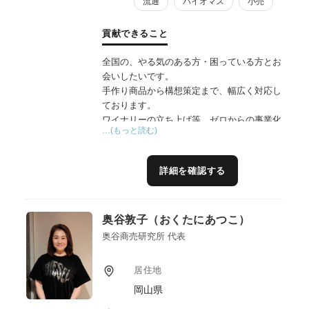
流通
バイオマス
小売
貢献できること
全国の、やる気のある方・困っている方とお
会いしたいです。
手作り商品から構想策定まで、幅広く対応し
ております。
ワイナリーの立ち上げ等、ゼロからの事業化
…(もっと読む)
経験がありますので、地域資源の活用・連携
については長年のノウハウがあります。
地域の想い、民間の利益、行政の使命——地
詳細を確認する
域の三者の異なる立場を丁寧に汲み取り、自
然な形で融合し、誰も無理なく参画できる実
現可能な計画へと導くプロデュースを得意と
奥谷敦子（おくたにあつこ）
しています。
また、「６次産業化」と「６次商品化」は異
奥谷商売研究所 代表
なり、商品を販売することだけでは、地域課
題を解決することはできません。地域づくり
居住地
の独自ノウハウを融合し、農林漁業にとどま
岡山県
らない多様な業種の連携アイデアを採り入れ
た商品・サービス開発のほか、開発後の具体