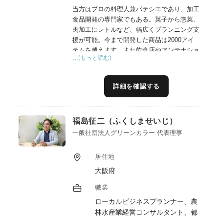
当方はプロの料理人兼パテシエであり、加工
食品開発の専門家でもある。菓子から惣菜、
肉加工にレトルなど、幅広くプランニング支
援が可能。今まで開発した商品は2000アイ
テムを越えます。また飲食店やアンテナショ
…(もっと読む)
ップを年間20店舗(合計300店舗以上)ペース
でプロデュース・コンサルしており、利益が
出せる飲食ビジネスを指導実施。更には当方
詳細を確認する
既存販路先があり、出口戦略を手厚くサポー
ト可能である。
福島征二（ふくしませいじ）
一般社団法人グリーンカラー 代表理事
居住地
大阪府
職業
ローカルビジネスプランナー、農
林水産業経営コンサルタント、都