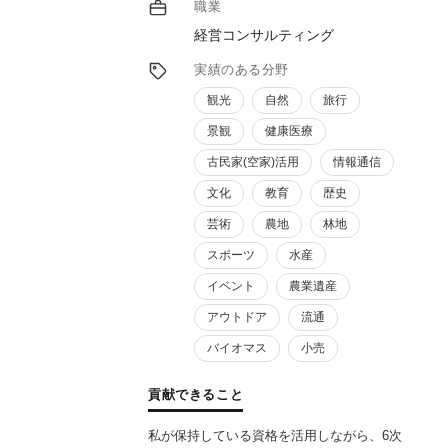
職業
的進めかた、そしてどのようにして地域課題
経営コンサルティング
を解決していくのか、等具体的な支援をさせ
ていただきます。
実績のある分野
観光
自然
旅行
景観
健康医療
古民家(空家)活用
情報通信
文化
教育
歴史
芸術
農地
林地
スポーツ
水産
イベント
農業遺産
アウトドア
流通
バイオマス
小売
貢献できること
私が保持している資格を活用しながら、6次