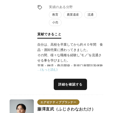
実績のある分野
教育
農業遺産
流通
小売
貢献できること
自分は、高校を卒業してから約４０年間 食
品・酒卸売業に携わってきました。
その間、様々な職種を経験し”モノ”を流通さ
せる事を学びました。
営業・物流・商品開発・新規口座開設等体験
…(もっと読む)
しこの４０年間の経験値を生かす為
定年後コンサルを始め、中小メーカーさんを
中心に活動しております。
詳細を確認する
自分は、日本の”食”が大好きで一般的には流
通していない商品にも、魂を感じ
どうにかしてお客さんに届けたいと思ってい
エグゼクティブプランナー
ます。今後、日本の人口は減り
各地の生産者の方々も高齢化で継承出来ない
藤澤直武（ふじさわなおたけ）