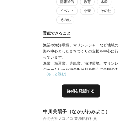
情報通信
教育
水産
イベント
小売
その他
その他
貢献できること
漁業や海洋環境、マリンレジャーなど地域の
海を中心としたまちづくりの支援を中心に行
っています。
漁業、海運業、造船業、海洋環境、マリンレ
ジャーといった海全般分野を中心に全国のネ
…(もっと読む)
ットワークを持っており、海洋関連やDXな
どメーカーや漁師の現場、海洋関連業界団
体、行政に至るまで海に関わるあらゆる分野
詳細を確認する
にネットワークを有しております。
現在は海の地方創生である『海業』を中心に
アドバイザーを行っており、実績として全国
中川美陽子（なかがわみよこ）
88地区の支援を行ってきております。地域合
意形成やSNSによるPR動画作成から直売所
合同会社ノコノコ 業務執行社員
舗設営、DX導入、7万人動員の地域イベン