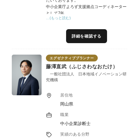
だいております。
中小企業庁よろず支援拠点コーディネーター
として7年。
…(もっと読む)
県の6次産業化プランナーとして6年の経験を
基に、上級SNSエキスパートの目線から、
SNS（主にインスタグラム戦略など）を軸に
詳細を確認する
広報・販売戦略、販路拡大、商品開発といっ
た支援を得意としています。
また、デザイン、動画編集など現代における
エグゼクティブプランナー
大切なスキルは一通りあります。
プレスリリース、クラウドファンディング、
藤澤直武（ふじさわなおたけ）
飲食店経験有りなどの支援実績も多数、県内
一般社団法人 日本地域イノベーション研
外でセミナーや学会などでも登壇していま
究機構
す。
SNS社会において、事業者様に何が必要なの
居住地
かを見極め、レベルに合った売り上げを上げ
岡山県
る支援をさせていただきます。
職業
中小企業診断士
実績のある分野