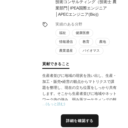
技術コンサルティング（技術士 農
に貢献できると思います。パーパスがしっか
業部門│IPEA国際エンジニア
りした時点で、数年後のあるべき姿をビジョ
│APECエンジニア(Bio))
ンとして明確にし、具体的な戦略立案作成を
永年やってきました。
実績のある分野
③ スマート農業認定支援、農業DXの支援
福祉
健康医療
最近話題のスマート農業及びDXは、変革に
情報通信
教育
農地
力点があると思います。スマート農業につい
ては認定制度が開始されていますので計画認
農業遺産
バイオマス
定のご支援に力をいれています。ITコーディ
ネータとして農業者、中小企業に対するデジ
貢献できること
タル化を推進してきたため、データを活かし
た経営変革支援に貢献できると考えていま
生産者並びに地域の現状を洗い出し、生産・
す。
加工・販売•経営の観点からマトリクスで課
題を整理し、現在の立ち位置をしっかり共有
④ JGAPや食品安全、情報セキュリティマネ
します。そこから生産者並びに地域やネット
ジメントシステムの構築及び監査業務の支援
ワーク内の強み、弱み等マーケティングの観
…(もっと読む)
ISO9001、22000、ISMS及びJGAP審査員資
点から課題の優先順位を決めインパクトの高
格を保有し、全国の中小企業や農業者のマネ
い内容から事業の経営改善や新規企画（企業
ジメントシステム審査の知見を活かすことが
内プロジェクト）の企画立案し実践していき
詳細を確認する
できます。
ます。また同時に私の強みである生産分野の