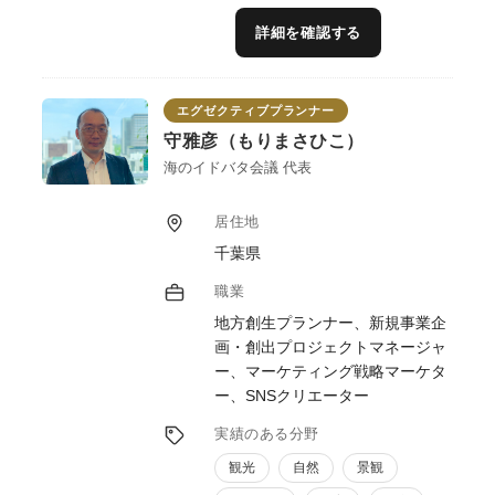
地域の想い、民間の利益、行政の使命——地
詳細を確認する
域の三者の異なる立場を丁寧に汲み取り、自
然な形で融合し、誰も無理なく参画できる実
現可能な計画へと導くプロデュースを得意と
エグゼクティブプランナー
しています。
また、「６次産業化」と「６次商品化」は異
守雅彦（もりまさひこ）
なり、商品を販売することだけでは、地域課
海のイドバタ会議 代表
題を解決することはできません。地域づくり
の独自ノウハウを融合し、農林漁業にとどま
居住地
らない多様な業種の連携アイデアを採り入れ
千葉県
た商品・サービス開発のほか、開発後の具体
的進めかた、そしてどのようにして地域課題
職業
を解決していくのか、等具体的な支援をさせ
地方創生プランナー、新規事業企
ていただきます。
画・創出プロジェクトマネージャ
ー、マーケティング戦略マーケタ
ー、SNSクリエーター
実績のある分野
観光
自然
景観