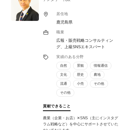
居住地
鹿児島県
職業
広報・販売戦略コンサルティン
グ、上級SNSエキスパート
実績のある分野
自然
景観
情報通信
文化
歴史
農地
流通
小売
その他
その他
貢献できること
農業（企業・お店）✕SNS（主にインスタグ
ラム戦略など）を中心にサポートさせていた