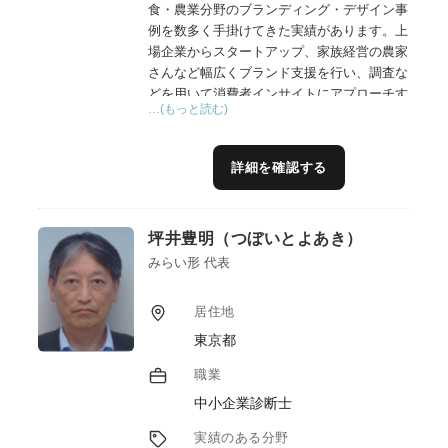
食・農業分野のブランディング・デザイン事
例を数多く手掛けてきた実績があります。上
場企業からスタートアップ、家族経営の農家
さんなど幅広くブランド支援を行い、調査な
どを用いて消費者インサイトにアプローチす
…(もっと読む)
る手法で、効果的なブランド戦略作成に貢献
できます。手掛けた商品は、国内市場で売上
No.1を獲得したり、20倍の売上を記録する
詳細を確認する
など、結果を重視した施策を立案します。
自身の会社でも商品開発を行なっており、6
次産業化で想定される課題について経験を踏
坪井豊明（つぼいとよあき）
まえた助言が可能です。
主な受賞歴：グッドデザイン賞、日本パッケ
みらい形 代表
ージングデザイン大賞銅賞など。
居住地
東京都
職業
中小企業診断士
実績のある分野