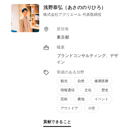
販売（ターゲット顧客に合わせた効果的なマ
浅野恭弘（あさののりひろ）
ーケティング戦略を立案・実行、SNSやWeb
サイトなどを活用した販促活動）、④人材育
株式会社アグリエール 代表取締役
成、経営コンサルティング、資金調達支援、
海外進出支援など様々な形で6次産業化に取
居住地
り組む農林水産業者等の皆様を支援して行き
東京都
たいと考えております。また、ブランドマネ
ージャー1級、プラクティショナー（インタ
職業
ーナルブランディング）の資格を活用したブ
ブランドコンサルティング、デザ
ランディングの支援も行ってまいります。
イン
実績のある分野
観光
自然
健康医療
情報通信
文化
歴史
芸術
農地
イベント
アウトドア
小売
貢献できること