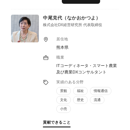
連のマーケティング活動をサポートしていま
す。
特にブランディングが重要なので、近視眼に
中尾克代（なかおかつよ）
なりがちな当事者ではわからない、強み発
掘､訴求策などを強化支援します。
株式会社DX経営研究所 代表取締役
女性ユーザーの視点で現実的で即効性のある
提案実績があります。40年以上の経験、実績
居住地
で
熊本県
提案だけでなく、自主運営ECサイト販路を
提供、提案することに取組中です。
職業
ITコーディネータ・スマート農業
及び農業DXコンサルタント
実績のある分野
景観
福祉
情報通信
文化
歴史
流通
小売
貢献できること