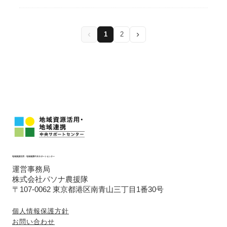
生産性の向上・安定生産についてのベースア
⑤ webマーケティングに関する相談及び課題
ップ（他の人にない私の大きな貢献分野の一
抽出
つ）を形にしていき経営安定強化を図りま
当方は、ウェブ解析ツールを駆使したデータ
‹
›
1
2
す。また、私の海外ネットワークから海外輸
の見方を支援し、「お客様は誰なのか？」
出トライアルも視野に入れ事業者や関係者と
「提供する価値は何か？」が明確にしたうえ
共に進めていきます。
で、自社の強みを磨き上げることの重要性や
具体的な戦略及び企画案を提案することがで
きます。
地域資源活用・地域連携中央サポートセンター
運営事務局
株式会社パソナ農援隊
〒107-0062 東京都港区南青山三丁目1番30号
個人情報保護方針
お問い合わせ