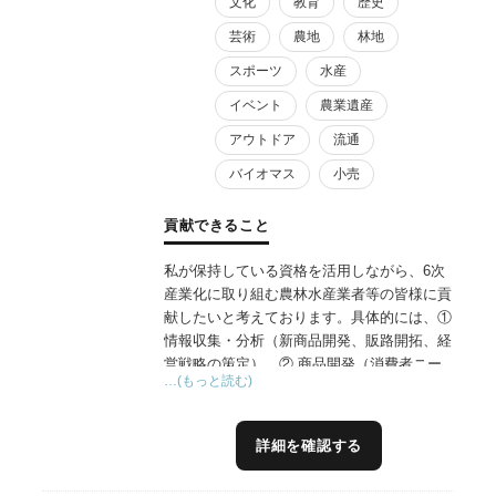
文化
教育
歴史
芸術
農地
林地
スポーツ
水産
イベント
農業遺産
アウトドア
流通
バイオマス
小売
貢献できること
私が保持している資格を活用しながら、6次
産業化に取り組む農林水産業者等の皆様に貢
献したいと考えております。具体的には、①
情報収集・分析（新商品開発、販路開拓、経
営戦略の策定）、② 商品開発（消費者ニー
…(もっと読む)
ズや市場動向を分析し、ニーズに合致した新
規商品や既存商品の改良案を提案及び、商品
のネーミングやパッケージデザイン、広告文
詳細を確認する
案なども作成支援、インフルエンサーマーケ
ティングの実施支援）、③マーケティング・