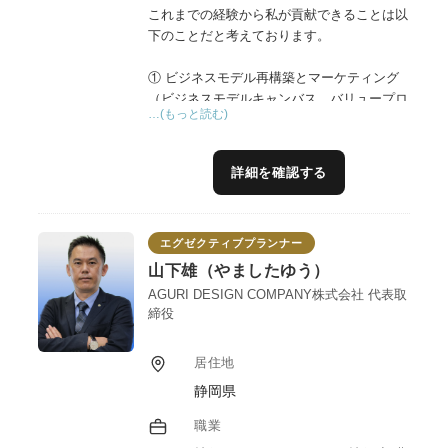
これまでの経験から私が貢献できることは以
下のことだと考えております。
① ビジネスモデル再構築とマーケティング
（ビジネスモデルキャンバス、バリュープロ
…(もっと読む)
ポジションキャンバス）
自社のビジネスモデルの現状を把握し、外部
環境・内部環境を把握したうえで、価値創造
詳細を確認する
という視点でビジネスモデルの再構築を図り
ます。最初の１歩である「現状把握」におい
て、ビジネスモデルキャンバスというツール
エグゼクティブプランナー
を使い、９つの視点「顧客セグメント」「価
値提案」「チャネル」「顧客との関係性」
山下雄（やましたゆう）
「主要資源」「主要事業」「パートナー」
AGURI DESIGN COMPANY株式会社 代表取
「収益の流れ」「コスト構造」から現状のビ
締役
ジネスを客観的に整理します。
居住地
② 事業体のパーパス（存在意義）からスタ
静岡県
ートしたビジョン構築の文書化と戦略立案
経営者や関わるメンバーの思いをしっかりと
職業
ヒアリングし、対話を通して文書化すること