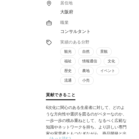
ト、モニターツアープログラム作成、町全体
居住地
のまちづくりの事業計画など155プロジェク
大阪府
トの実績があります。
事業企画立案から地域合意形成プロセス、マ
職業
ーケティング分析、事業計画作成、ブランデ
コンサルタント
ィング、PR戦略（SNS戦略）、著作権管理
といった創起段階から運用フェーズに至る新
実績のある分野
規事業の全般を行っております。
観光
自然
景観
福祉
情報通信
文化
歴史
農地
イベント
流通
小売
貢献できること
6次化に関心のある生産者に対して、どのよ
うな方向性や選択を図るのがベターなのか、
一歩一歩の積み重ねとして、なるべく広範な
知識やネットワークを持ち、より詳しい専門
家や実需者ともつなぎながら、商品開発と出
…(もっと読む)