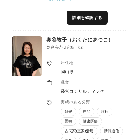
口作りを一気通貫してお手伝いしています。
大阪市内でマルシェを長年主催している経験
から、どのように消費者や実需者に各生産者
詳細を確認する
の商品やこだわり特徴を伝えていくか、
BtoB&Cのネットワークやプラットフォーム
を構築し、マッチングを図っています。
奥谷敦子（おくたにあつこ）
奥谷商売研究所 代表
居住地
岡山県
職業
経営コンサルティング
実績のある分野
観光
自然
旅行
景観
健康医療
古民家(空家)活用
情報通信