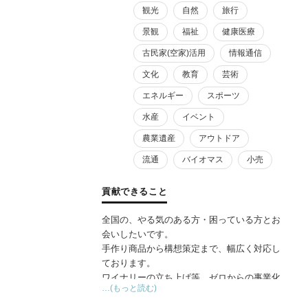
観光
自然
旅行
景観
福祉
健康医療
古民家(空家)活用
情報通信
文化
教育
芸術
エネルギー
スポーツ
水産
イベント
農業遺産
アウトドア
流通
バイオマス
小売
貢献できること
全国の、やる気のある方・困っている方とお
会いしたいです。
手作り商品から構想策定まで、幅広く対応し
ております。
ワイナリーの立ち上げ等、ゼロからの事業化
…(もっと読む)
経験がありますので、地域資源の活用・連携
については長年のノウハウがあります。