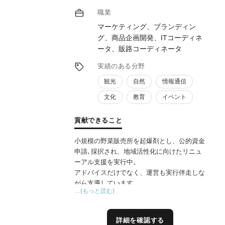
職業
マーケティング、ブランディン
グ、商品企画開発、ITコーディネ
ータ、販路コーディネータ
実績のある分野
観光
自然
情報通信
文化
教育
イベント
貢献できること
小規模の野菜販売所を起爆剤とし、公的資金
申請､採択され、地域活性化に向けたリニュ
ーアル支援を実行中。
アドバイスだけでなく、運営も実行伴走しな
がら支導しています。
…(もっと読む)
コンセプト作成から商品化、プロモーショ
ン、イベント、WEB制作、パブリシティ利
用などプロデュースからツール制作まで、一
詳細を確認する