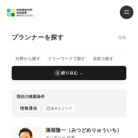
プランナーを探す
16名
分野から探す
フリーワードで探す
名前で探す
絞り込む →
1
現在の検索条件
情報通信
×
条件をクリア
滿留隆一（みつどめりゅういち）
テンダリー 代表