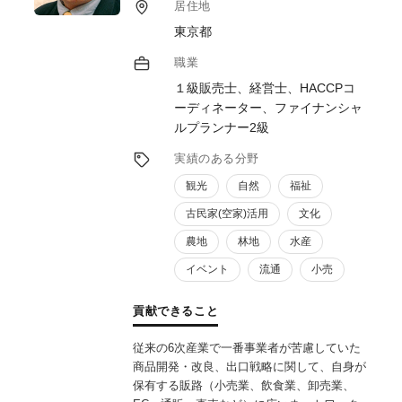
居住地
東京都
職業
１級販売士、経営士、HACCPコ
ーディネーター、ファイナンシャ
ルプランナー2級
実績のある分野
観光
自然
福祉
古民家(空家)活用
文化
農地
林地
水産
イベント
流通
小売
貢献できること
従来の6次産業で一番事業者が苦慮していた
商品開発・改良、出口戦略に関して、自身が
保有する販路（小売業、飲食業、卸売業、