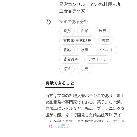
経営コンサルティング/料理人/加
工食品専門家
実績のある分野
観光
自然
旅行
古民家(空家)活用
教育
農地
水産
イベント
農業遺産
アウトドア
流通
小売
貢献できること
当方はプロの料理人兼パテシエであり、加工
食品開発の専門家でもある。菓子から惣菜、
肉加工にレトルなど、幅広くプランニング支
援が可能。今まで開発した商品は2000アイ
テムを越えます。また飲食店やアンテナショ
…(もっと読む)
ップを年間20店舗(合計300店舗以上)ペース
でプロデュース・コンサルしており、利益が