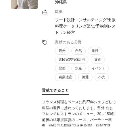
沖縄県
たいと考えております。また、ブランドマネ
ージャー1級、プラクティショナー（インタ
職業
ーナルブランディング）の資格を活用したブ
フード設計コンサルティング/出張
ランディングの支援も行ってまいります。
料理ケータリング業/ご予約制レス
トラン経営
実績のある分野
観光
自然
旅行
古民家(空家)活用
文化
歴史
水産
イベント
農業遺産
流通
小売
貢献できること
フランス料理をベースに約27年シェフとして
料理の世界に携わっております。県外では、
フレンチレストランのメニュー、30～150名
前後の結婚披露宴のコース、パーティー料
理、物販商品開発(引き出物等)、店舗運営、