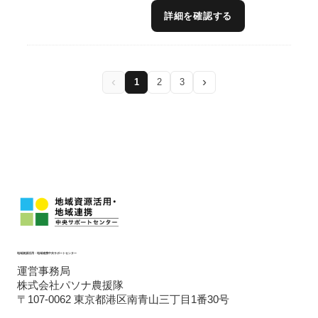
出せる飲食ビジネスを指導実施。更には当方
詳細を確認する
既存販路先があり、出口戦略を手厚くサポー
ト可能である。
‹
›
1
2
3
地域資源活用・地域連携中央サポートセンター
運営事務局
株式会社パソナ農援隊
〒107-0062 東京都港区南青山三丁目1番30号