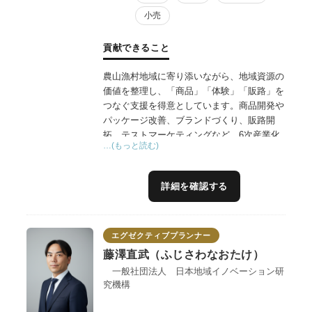
小売
貢献できること
農山漁村地域に寄り添いながら、地域資源の
価値を整理し、「商品」「体験」「販路」を
つなぐ支援を得意としています。商品開発や
パッケージ改善、ブランドづくり、販路開
拓、テストマーケティングなど、6次産業化
…(もっと読む)
に関する実践的な支援に加え、地域資源を活
かした観光コンテンツ造成や体験プログラム
開発、インバウンド対応、グリーンツーリズ
詳細を確認する
ム推進にも取り組んでいます。
また、生産者、加工事業者、行政、観光関係
エグゼクティブプランナー
者など多様な主体をつなぎながら、その地域
ならではの魅力やストーリーを活かした価値
藤澤直武（ふじさわなおたけ）
創出を支援しています。売上向上や新商品開
一般社団法人 日本地域イノベーション研
発だけでなく、商品・体験・関係人口を結び
究機構
付け、持続可能な地域づくりにつながる事業
展開を伴走支援します。