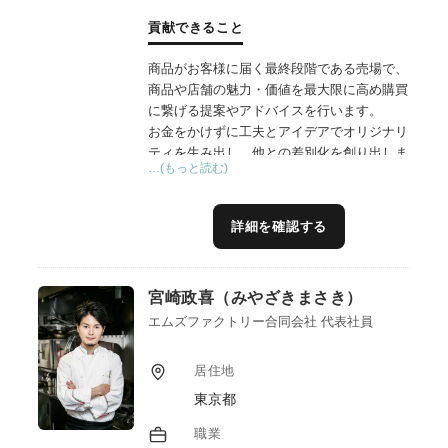
貢献できること
商品がお客様に届く最終段階である売場で、
商品や店舗の魅力・価値を最大限に高め購買
に繋げる提案やアドバイスを行います。
お金をかけずに工夫とアイデアでオリジナリ
ティを生み出し、他との差別化を創り出しま
…(もっと読む)
す。
経済的な課題を抱える事業者に寄り添い、ま
た、資源を再利用する支援手法である為、
詳細を確認する
SDGｓ観点でも貢献をしています。
宮崎政喜（みやざきまさき）
エムズファクトリー合同会社 代表社員
居住地
東京都
職業