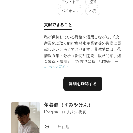
アウトドア
流通
バイオマス
小売
貢献できること
私が保持している資格を活用しながら、6次
産業化に取り組む農林水産業者等の皆様に貢
献したいと考えております。具体的には、①
情報収集・分析（新商品開発、販路開拓、経
営戦略の策定）、② 商品開発（消費者ニー
…(もっと読む)
ズや市場動向を分析し、ニーズに合致した新
規商品や既存商品の改良案を提案及び、商品
のネーミングやパッケージデザイン、広告文
詳細を確認する
案なども作成支援、インフルエンサーマーケ
ティングの実施支援）、③マーケティング・
販売（ターゲット顧客に合わせた効果的なマ
角谷健（すみやけん）
ーケティング戦略を立案・実行、SNSやWeb
サイトなどを活用した販促活動）、④人材育
L'origine ロリジン 代表
成、経営コンサルティング、資金調達支援、
海外進出支援など様々な形で6次産業化に取
居住地
り組む農林水産業者等の皆様を支援して行き