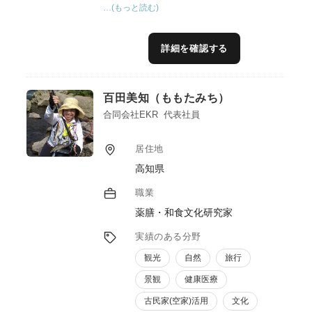
…(もっと読む)
全国約40店舗の監修、各都道府県生産者様と
繋がり食材を仕入れ店舗立上げを行って参り
ました。＊生産者様をお招きをして食事会も
詳細を確認する
幾度と開催してきました。現在、沖縄本島を
拠点に沖縄県産業振興公社登録専門家として
幅広いジャンルの飲食店メニュー開発(オペ
百田美知（ももたみち）
レーション含め)、生産者様の食材を商品開
発(物販、飲食等)に携わっております。その
合同会社EKR 代表社員
他令和5年度(本年度も)多彩な沖縄食体験創
出事業アドバイザーとして生産者様と飲食店
居住地
をつなげるイベントやキッチンカー試食付き
高知県
産地ツアー、沖縄の魅力発信、継承等を行っ
ております。食の大切さ、食を通じて地域、
職業
社会にこの経験を活かしたい、お役に立ちた
薬膳・和食文化研究家
いと考えております。
実績のある分野
観光
自然
旅行
景観
健康医療
古民家(空家)活用
文化