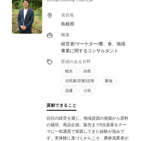
居住地
島根県
職業
経営者/マーケター/農、食、地域
事業に関するコンサルタント
実績のある分野
観光
自然
古民家(空家)活用
農地
流通
小売
貢献できること
自社の経営を通じ、地域資源の発掘から原料
の栽培、商品企画、販売まで6次産業をテー
マに一気通貫で実践してきた経験が強みで
す。実体験に基づくからこそ、農林漁業者が