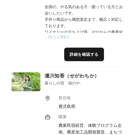
全国の、やる気のある方・困っている方とお
会いしたいです。
手作り商品から構想策定まで、幅広く対応し
ております。
ワイナリーの立ち上げ等、ゼロからの事業化
…(もっと読む)
経験がありますので、地域資源の活用・連携
については長年のノウハウがあります。
地域の想い、民間の利益、行政の使命——地
詳細を確認する
域の三者の異なる立場を丁寧に汲み取り、自
然な形で融合し、誰も無理なく参画できる実
現可能な計画へと導くプロデュースを得意と
瀬川知香（せがわちか）
しています。
また、「６次産業化」と「６次商品化」は異
暮らしの宿 福のや、
なり、商品を販売することだけでは、地域課
題を解決することはできません。地域づくり
居住地
の独自ノウハウを融合し、農林漁業にとどま
鹿児島県
らない多様な業種の連携アイデアを採り入れ
た商品・サービス開発のほか、開発後の具体
職業
的進めかた、そしてどのようにして地域課題
農家民宿経営、体験プログラム企
を解決していくのか、等具体的な支援をさせ
画、農産加工品開発製造、まちづ
ていただきます。