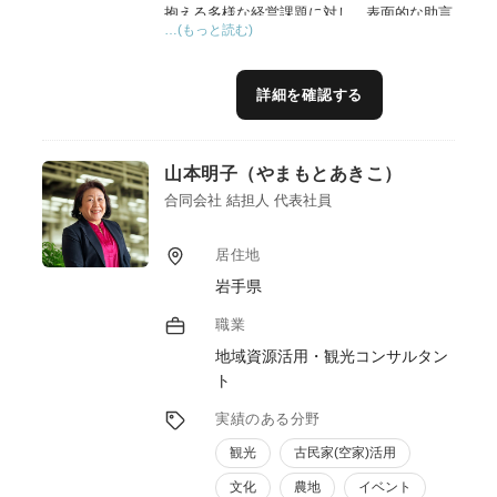
抱える多様な経営課題に対し、表面的な助言
…(もっと読む)
に終始しない「現場に即した伴走支援」が可
能です。
これまで培った体系的なマーケティングの知
詳細を確認する
見を活かし、地域事業者と共に商品のリブラ
ンドやクラウドファンディングによるファン
獲得を成功に導いた実績もございます。私の
山本明子（やまもとあきこ）
役割は正解を押し付けることではなく、現場
のニーズを丁寧に汲み取り、実現手法を共に
合同会社 結担人 代表社員
模索することで、地域ビジネスの挑戦と発展
に貢献することだと考えています。
居住地
岩手県
職業
地域資源活用・観光コンサルタン
ト
実績のある分野
観光
古民家(空家)活用
文化
農地
イベント