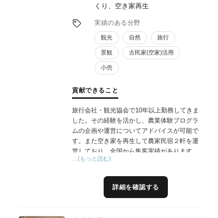
くり、空き家再生
実績のある分野
観光
自然
旅行
景観
古民家(空家)活用
小売
貢献できること
旅行会社・観光協会で10年以上勤務してきま
した。その経験を活かし、農業体験プログラ
ムの企画や運営についてアドバイスが可能で
す。また空き家を再生して農家民宿２軒を運
営しており、全国から集客実績があります。
…(もっと読む)
小さな投資でもお客様に支持される宿泊施設
の運営についても実体験を基にお伝えするこ
とが可能です。また自身も農家であり、農産
詳細を確認する
加工品の開発・製造・販売を行っておりま
す。加工所立ち上げから販路開拓までこちら
も経験を踏まえた、リアルなアドバイスが可