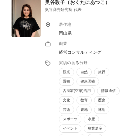
奥谷敦子（おくたにあつこ）
能です。合わせて、ＮＰＯ法人の理事長も務
めており、まちづくりの分野も得意です。こ
奥谷商売研究所 代表
れらの取り組みが評価され、ディスカバー農
山漁村の宝選定や、環境省のグッドライフア
居住地
ワード受賞、オーライニッポン大賞受賞など
岡山県
の受賞歴もあります。
職業
経営コンサルティング
実績のある分野
観光
自然
旅行
景観
健康医療
古民家(空家)活用
情報通信
文化
教育
歴史
芸術
農地
林地
スポーツ
水産
イベント
農業遺産