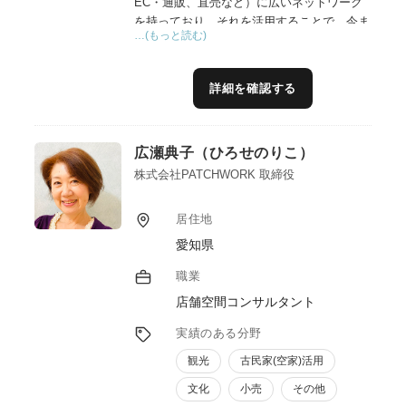
EC・通販、直売など）に広いネットワーク
を持っており、それを活用することで、今ま
…(もっと読む)
で商品を作ったけど、なかなか県外へ販路を
広げられず、成果が得られなかったことを、
実現するお役に立てると信じております。
詳細を確認する
広瀬典子（ひろせのりこ）
株式会社PATCHWORK 取締役
居住地
愛知県
職業
店舗空間コンサルタント
実績のある分野
観光
古民家(空家)活用
文化
小売
その他