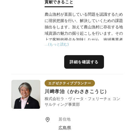
貢献できること
農山漁村が直面している問題を認識するため
に現状把握を行い、解決していくための課題
抽出をします。加えて農山漁村に存在する地
域資源の魅力の掘り起こしを行います。その
上で客観的視点を加味しながら、地域事業者
…(もっと読む)
が主体的に目指すべき方向性を決定できるよ
うに支援いたします。地域事業者が事業を円
滑に進めていくための道筋や実施体制構築支
詳細を確認する
援、新たな取組になるようなアイデア創出・
付加価値向上やその客観的評価、地域事業者
が主体性を持って活動が容易にするためのフ
エグゼクティブプランナー
ァシリテート力を発揮することが出来ます。
自律的で持続的に事業化を行っていく取組に
川﨑孝治（かわさきこうじ）
なるように道筋を立て、数多くの新規事業立
株式会社ラ・ヴィータ・フェリーチェ コン
ち上げた経験及び商品・サービス開発支援で
サルティング事業部
培ったノウハウ等を提供し、地域に寄り添う
形で支援を行います。事業者様のネットワー
居住地
クはもちろんのこと、自身のノウハウ、ネッ
広島県
トワーク等を駆使して農山漁村の発展が出来
るように支援いたします。