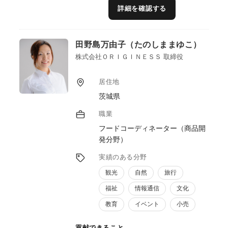
客様が「買いたい！」と思うポイントを重視
詳細を確認する
した開発のサポートをしてきました。また、
開発された商品のテスト販売する期間や場所
も設定したスケジュールを組んだ上でＰＤＳ
田野島万由子（たのしままゆこ）
Ｃサイクルで商品開発、仕入計画をしてきま
した。その土地にある未使用資源を開拓し、
株式会社ＯＲＩＧＩＮＥＳＳ 取締役
商品化だけでなく、生活水準まで到達する為
のプランを考え、現場主義で供に寄り添いな
居住地
がらサポートする事ができます。
茨城県
職業
フードコーディネーター（商品開
発分野）
実績のある分野
観光
自然
旅行
福祉
情報通信
文化
教育
イベント
小売
貢献できること