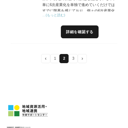
単に6次産業化を単独で進めていくだけでは
すでに限界を感じており、個々の6次産業化
…(もっと読む)
推進(農泊推進含む）だけでなく、地域内循
環する仕組みや人材育成を図りながら、多面
的に推進していく必要があると感じていま
詳細を確認する
す。
具体的に6次産業化を核とした地域活性化を
進めていくうえで「起業」は必須であり、起
業すると「雇用」の問題、「事業継続に係る
‹
›
1
2
3
課題」「知財の問題」などは必ず出てきます
が、サポートする側として、それらに関する
知見も必要であるとともに、網羅できるネッ
トワークを活用してサポートさせていただき
ます。
地域資源活用・地域連携中央サポートセンター