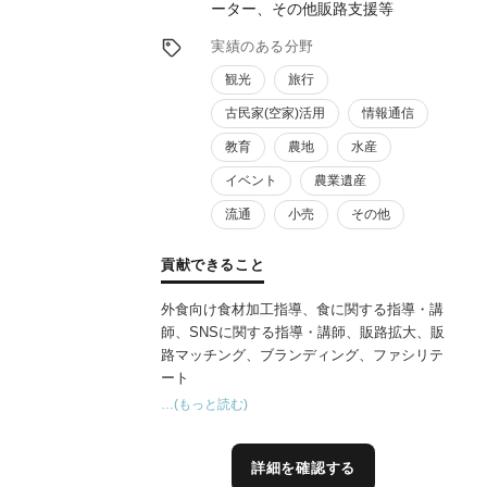
ーター、その他販路支援等
実績のある分野
観光
旅行
古民家(空家)活用
情報通信
教育
農地
水産
イベント
農業遺産
流通
小売
その他
貢献できること
外食向け食材加工指導、食に関する指導・講
師、SNSに関する指導・講師、販路拡大、販
路マッチング、ブランディング、ファシリテ
ート
…(もっと読む)
詳細を確認する