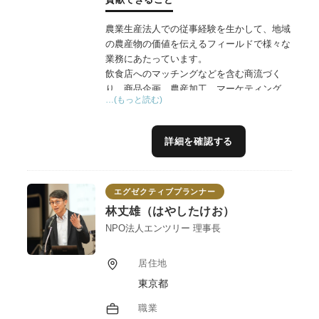
農業生産法人での従事経験を生かして、地域
の農産物の価値を伝えるフィールドで様々な
業務にあたっています。
飲食店へのマッチングなどを含む商流づく
り、商品企画、農産加工、マーケティング、
…(もっと読む)
イベント運営などに関する幅広い知見から事
業者さんが目指すことを可視化し、そのビジ
ョンを整理することで、本質的に取り組みた
詳細を確認する
い理由の根幹を整えてからスタートします。
着実に成果が積めて、自信につながる取り組
みをサポートします。
エグゼクティブプランナー
また食品製造においては、私も「農産加工」
ジャンルの指導者として、シンプルかつ合理
林丈雄（はやしたけお）
的、理論的な仕組みづくりを実務から目指し
NPO法人エンツリー 理事長
ていくため自ら製造者となって10年を過ぎま
した。「なぜ6次産業化は成功事例が少ない
居住地
のだろう？」からスタートした大事な実験・
東京都
研究の場です。
ミニマムな加工場の運用については、実践的
職業
なアドバイスができます。茨城県つくば市に