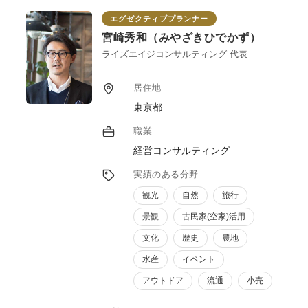
エグゼクティブプランナー
宮崎秀和（みやざきひでかず）
ライズエイジコンサルティング 代表
居住地
東京都
職業
経営コンサルティング
実績のある分野
観光
自然
旅行
景観
古民家(空家)活用
文化
歴史
農地
水産
イベント
アウトドア
流通
小売