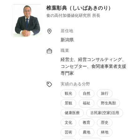
とを基本姿勢としています。
椎葉彰典（しいばあきのり）
また、地域課題の多くは単独事業者だけでは
解決できないため、行政、観光団体、交通事
食の高付加価値化研究所 所長
業者、生産者、飲食事業者、宿泊事業者等と
の連携体制構築を重視しています。
居住地
近年は、サステナブルツーリズム、地産地
新潟県
消、食文化継承、関係人口創出等への社会的
関心が高まっており、現場で培ったマーケッ
職業
ト視点と実務経験を活かし、地域資源を“稼
経営士、経営コンサルティング、
げる地域価値”へ転換する支援を行っていき
コンセプター、食関連事業者支援
たいと考えています。
専門家
実績のある分野
観光
自然
旅行
景観
福祉
野生鳥獣
健康医療
古民家(空家)活用
文化
教育
歴史
芸術
農地
林地