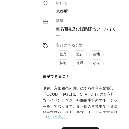
居住地
京都府
職業
商品開発及び販路開拓アドバイザ
ー、
実績のある分野
観光
旅行
農地
林地
流通
小売
貢献できること
現在、京都四条河原町にある複合商業施設
「GOOD NATURE STATION」の仕入担
当、イベント企画、外部催事等のマネージャ
ーをしております。また個人事業主で「資源
賛美プロジェクト」を立ち上げ上記の業務以
…(もっと読む)
外に「作り手」「買い手」「売り手」がすべ
て納得する商品を開発する為に最も重要なお