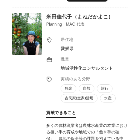
米田佳代子（よねだかよこ）
Planning MAO 代表
居住地
愛媛県
職業
地域活性化コンサルタント
実績のある分野
観光
自然
旅行
古民家(空家)活用
水産
貢献できること
多くの農林漁業者は農林水産業の本業におけ
る担い手の育成や地域での「働き手の確
保」、農地の保全等の課題を抱えている中、