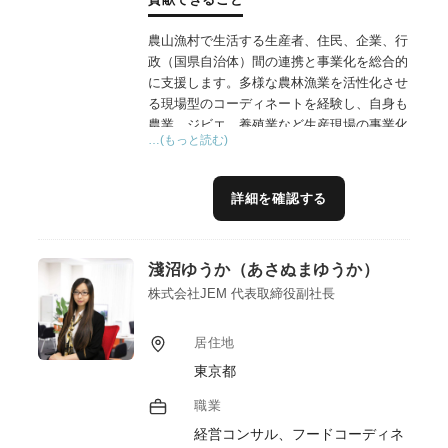
農山漁村で生活する生産者、住民、企業、行
政（国県自治体）間の連携と事業化を総合的
に支援します。多様な農林漁業を活性化させ
る現場型のコーディネートを経験し、自身も
農業、ジビエ、養殖業など生産現場の事業化
…(もっと読む)
を担いながら、専門的な調査研究を駆使した
説得力あるデータの活用支援にも取り組んで
きました。こうした経験から、「地域の個
詳細を確認する
性」を発揮した生産物の魅力と差別化、付加
価値を最大限に引き出すWeb・SNS活用と情
報発信方法、新たな6次化商品開発、農山漁
淺沼ゆうか（あさぬまゆうか）
村ツーリズム、地域ブランドの創出、次世代
人材育成、資金調達支援などを通じて、地域
株式会社JEM 代表取締役副社長
協働で展開する持続的なまちづくり及び
SDGｓの推進に貢献できます。
居住地
東京都
職業
経営コンサル、フードコーディネ