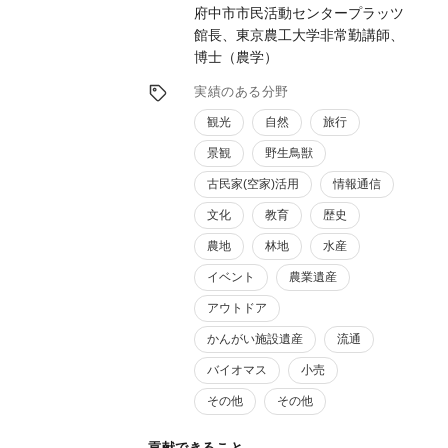
府中市市民活動センタープラッツ
ある私の加工場では、実地研修などの受け皿
としても応じることができます。
館長、東京農工大学非常勤講師、
製造プロセスや衛生管理手法などについても
博士（農学）
地に足のついた現場レベルでのサポートが可
実績のある分野
能です。
（弊社では福祉施設との連携事業も行ってい
観光
自然
旅行
ますし、福祉施設へのアドバイス経験もあり
景観
野生鳥獣
ます）
製造委託でどこかに商品づくりを依頼したい
古民家(空家)活用
情報通信
場合にも、コンサルティングの立場でサポー
文化
教育
歴史
トしています。
商品開発とは何か？を具現化させるお手伝い
農地
林地
水産
をさせていただきます。
イベント
農業遺産
アウトドア
かんがい施設遺産
流通
バイオマス
小売
その他
その他
貢献できること