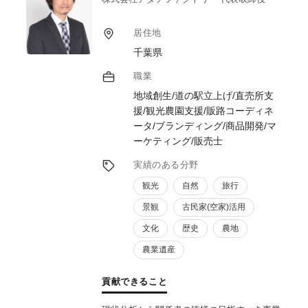
居住地
千葉県
職業
地域創生/道の駅立上げ/直売所支
援/観光農園支援/販路コーディネ
ータ/ブランディング/商品開発/マ
ーケティング/販売士
実績のある分野
観光
自然
旅行
景観
古民家(空家)活用
文化
歴史
農地
農業遺産
貢献できること