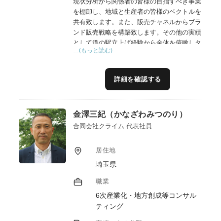
現状分析から関係者の皆様の目指すべき事業
を棚卸し、地域と生産者の皆様のベクトルを
共有致します。また、販売チャネルからブラ
ンド販売戦略を構築致します。その他の実績
として道の駅立上げ経験から全体を俯瞰しタ
…(もっと読む)
ーゲット、ポジショニング、コンセプト設計
など総合的なご支援が得意です。道の駅立上
げ、直売所支援、観光農園支援の実績がござ
詳細を確認する
います。
６次産業化支援を含めて国内外の販路開拓実
績も多数ございます。
金澤三紀（かなざわみつのり）
自社ドメインとして広告事業を25年以上関わ
っており効果的なプロモーションと実店舗販
合同会社クライム 代表社員
売支援なども多数関わっております。
居住地
埼玉県
職業
6次産業化・地方創成等コンサル
ティング