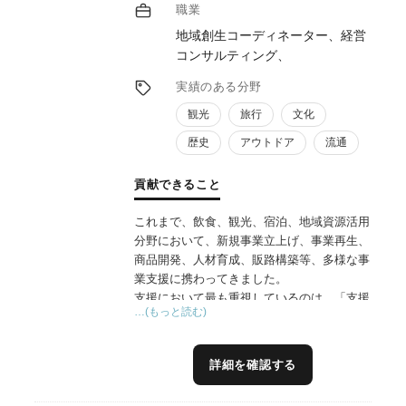
職業
地域創生コーディネーター、経営
コンサルティング、
実績のある分野
観光
旅行
文化
歴史
アウトドア
流通
貢献できること
これまで、飲食、観光、宿泊、地域資源活用
分野において、新規事業立上げ、事業再生、
商品開発、人材育成、販路構築等、多様な事
業支援に携わってきました。
支援において最も重視しているのは、「支援
…(もっと読む)
終了後も地域が自走できる体制を構築するこ
と」です。
そのため、単なる提案型支援ではなく、事業
詳細を確認する
者や地域住民との対話を重ねながら、現場で
実行可能な仕組みづくりを伴走型で進めるこ