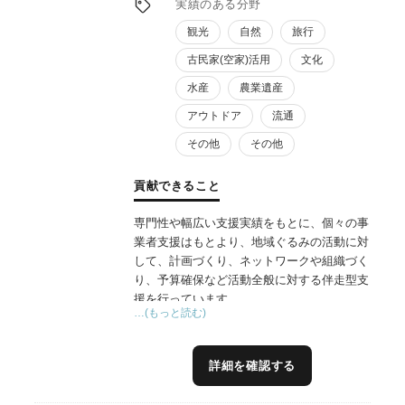
実績のある分野
観光
自然
旅行
古民家(空家)活用
文化
水産
農業遺産
アウトドア
流通
その他
その他
貢献できること
専門性や幅広い支援実績をもとに、個々の事
業者支援はもとより、地域ぐるみの活動に対
して、計画づくり、ネットワークや組織づく
り、予算確保など活動全般に対する伴走型支
援を行っています。
…(もっと読む)
地域や事業者に即した6次産業化事業を、一
方的に押し付けるのではなく、対話の中で共
に考えていく支援形態をとっています。
詳細を確認する