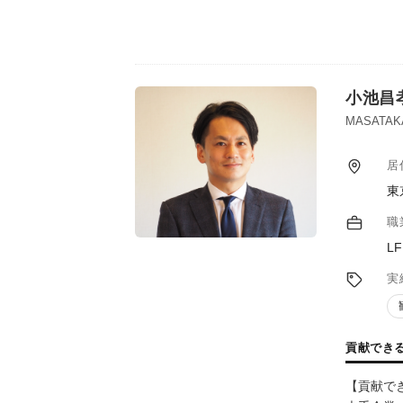
小池昌
MASATAK
居
東
職
L
実
貢献でき
【貢献で