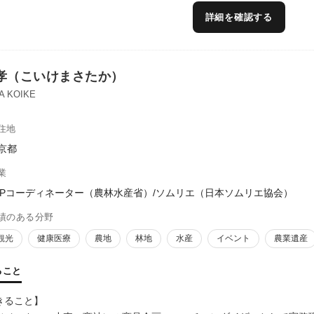
詳細を確認する
孝（こいけまさたか）
A KOIKE
住地
京都
業
FPコーディネーター（農林水産省）/ソムリエ（日本ソムリエ協会）
績のある分野
観光
健康医療
農地
林地
水産
イベント
農業遺産
ること
きること】