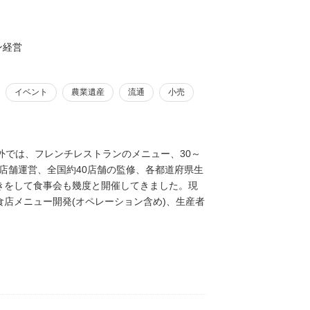
ン経営
イベント
農業遺産
流通
小売
外では、フレンチレストランのメニュー、30～
、店舗運営、全国約40店舗の監修、各都道府県生
きをして食事会も幾度と開催してきました。現
店メニュー開発(オペレーション含め)、生産者
度も)多彩な沖縄食体験創出事業アドバイザーと
沖縄の魅力発信、継承等を行っております。食
えております。