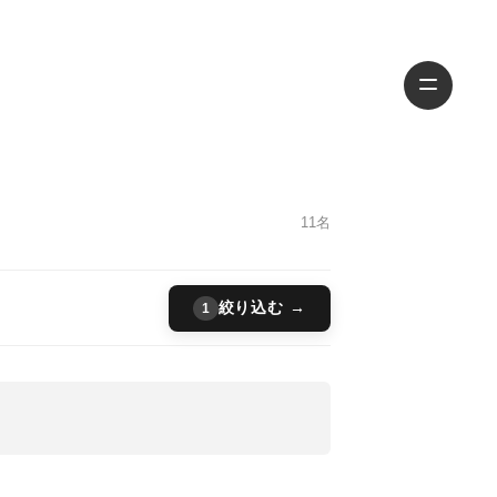
11名
絞り込む →
1