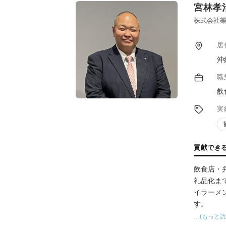
宮林孝
株式会社樂
居
沖
職
飲
実
貢献でき
飲食店・
礼品化ま
イラーメ
す。
…(もっと読