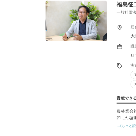
福島征
一般社団法
居
大
職
ロ
実
貢献でき
農林業会
即した確
…(もっと読