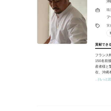
沖
職
フ
実
貢献でき
フランス
150名
産者様と
在、沖縄
様の食材
…(もっと読
して生産
の大切さ