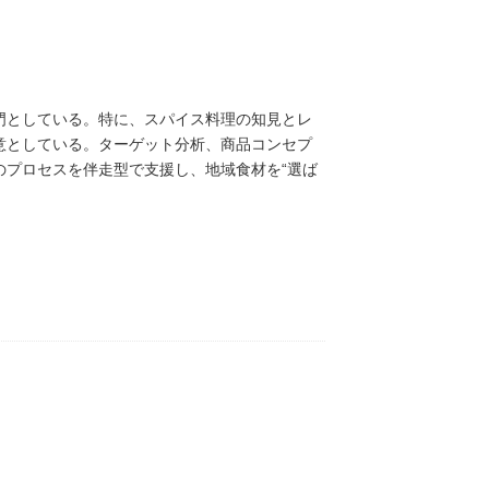
門としている。特に、スパイス料理の知見とレ
意としている。ターゲット分析、商品コンセプ
のプロセスを伴走型で支援し、地域食材を“選ば
やコラボレーション企画の創出を支援してい
向上と持続可能な地域ブランドづくりに貢献し