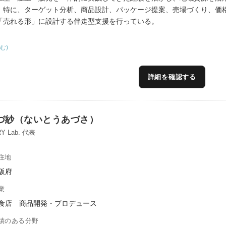
。特に、ターゲット分析、商品設計、パッケージ提案、売場づくり、価
「売れる形」に設計する伴走型支援を行っている。
談会や小売店、飲食店等とのネットワークを活かし、地域事業者の販路
む)
種事業者との連携や情報発信支援を通じ、地域資源の高付加価値化と持
詳細を確認する
づ紗（ないとうあづさ）
Y Lab. 代表
住地
阪府
業
食店 商品開発・プロデュース
績のある分野