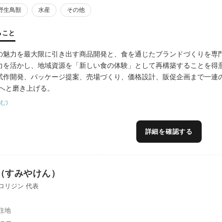
野生鳥獣
水産
その他
ること
の魅力を最大限に引き出す商品開発と、食を通じたブランドづくりを専
力を活かし、地域資源を「新しい食の体験」として再構築することを得
試作開発、パッケージ提案、売場づくり、価格設計、販促企画まで一連
”へと磨き上げる。
食店・食品メーカー・イベント等とのネットワークを活かし、販路拡大
む)
に、SNSやメディアを活用した情報発信支援を通じて、地域資源の価値
詳細を確認する
（すみやけん）
ne ロリジン 代表
住地