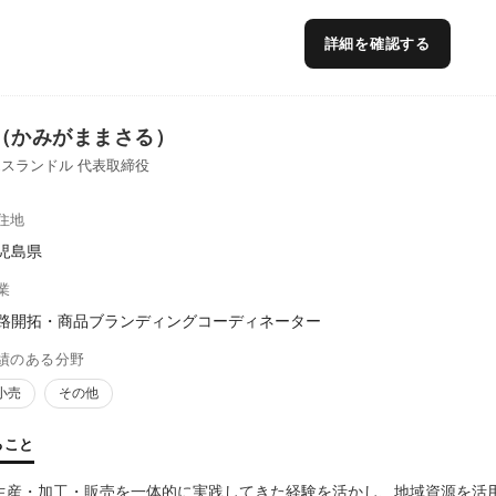
詳細を確認する
（かみがままさる）
スランドル 代表取締役
住地
児島県
業
路開拓・商品ブランディングコーディネーター
績のある分野
小売
その他
ること
生産・加工・販売を一体的に実践してきた経験を活かし、地域資源を活