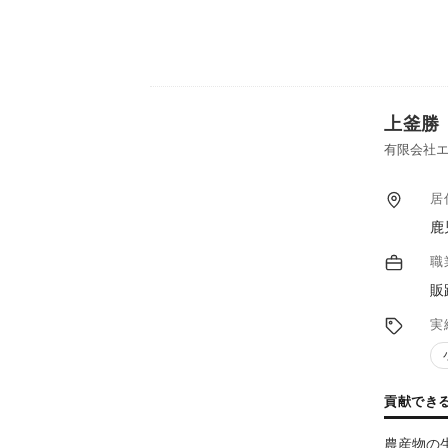
上釜勝
有限会社エ
居
鹿
職
販
実
貢献でき
農産物の