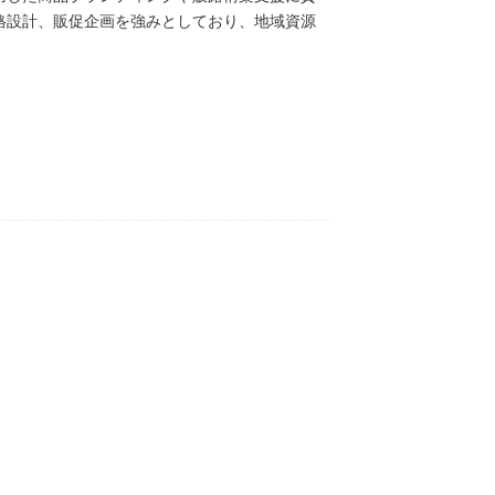
格設計、販促企画を強みとしており、地域資源
拡大や継続的な取引構築を支援している。さら
続可能な地域経営につながる支援を行ってい