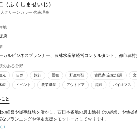
二（ふくしませいじ）
人グリーンカラー 代表理事
住地
阪府
業
ーカルビジネスプランナー、農林水産業経営コンサルタント、都市農村
績のある分野
観光
自然
旅行
景観
野生鳥獣
古民家(空家)活用
文
水産
イベント
農業遺産
アウトドア
流通
バイオマス
ること
社の経営や従事経験を活かし、西日本各地の農山漁村での起業、や他拠
実なプランニングや伴走支援をモットーとしております。
む)