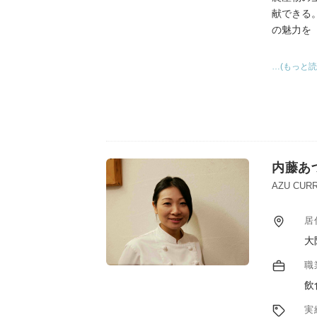
献できる
の魅力を
また、商
…(もっと読
に、異業
る。
内藤あ
AZU CURR
居
大
職
飲
実