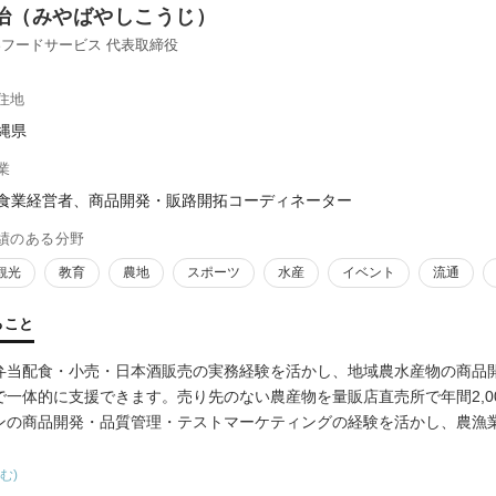
治（みやばやしこうじ）
フードサービス 代表取締役
住地
縄県
業
食業経営者、商品開発・販路開拓コーディネーター
績のある分野
観光
教育
農地
スポーツ
水産
イベント
流通
ること
弁当配食・小売・日本酒販売の実務経験を活かし、地域農水産物の商品
で一体的に支援できます。売り先のない農産物を量販店直売所で年間2,0
ンの商品開発・品質管理・テストマーケティングの経験を活かし、農漁
む)