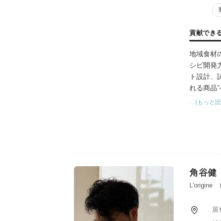
貢献でき
地域食材
シピ開発
ト設計、
れる商品
また、飲
…(もっと読
る。さら
ている。
角谷健
L'origi
居