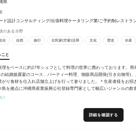
縄県
業
ード設計コンサルティング/出張料理ケータリング業/ご予約制レストラ
績のある分野
観光
自然
旅行
古民家(空家)活用
文化
歴史
水産
ること
料理をベースに約27年シェフとして料理の世界に携わっております。県
前後の結婚披露宴のコース、パーティー料理、物販商品開発(引き出物等)
繋がり食材を仕入れ店舗立上げを行って参りました。＊生産者様をお招
本島を拠点に沖縄県産業振興公社登録専門家として幅広いジャンルの飲食
を商品開発(物販、飲食等)に携わっております。その他令和5年度(本年
む)
者様と飲食店をつなげるイベントやキッチンカー試食付き産地ツアー、
、食を通じて地域、社会にこの経験を活かしたい、お役に立ちたいと考
詳細を確認する