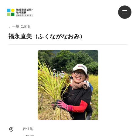
←
一覧に戻る
福永直美（ふくながなおみ）
居住地