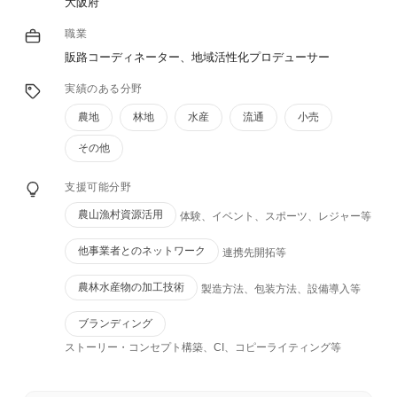
大阪府
職業
販路コーディネーター、地域活性化プロデューサー
実績のある分野
農地
林地
水産
流通
小売
その他
支援可能分野
農山漁村資源活用
体験、イベント、スポーツ、レジャー等
他事業者とのネットワーク
連携先開拓等
農林水産物の加工技術
製造方法、包装方法、設備導入等
ブランディング
ストーリー・コンセプト構築、CI、コピーライティング等