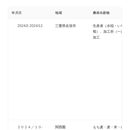
年月日
地域
農林水産物
2024/2-
2024/12
三重県名張市
生産者（水稲・いちじ
萄）、加工所（一次）
加工
２０２４／１０-
関西圏
もち麦・麦・米・いち