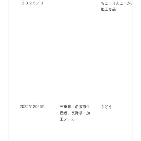
２０２５／３
ちご・りんご・かき・
加工食品
2025/7-
2026/1
三重県・名張市生
ぶどう
産者、長野県・加
工メーカー