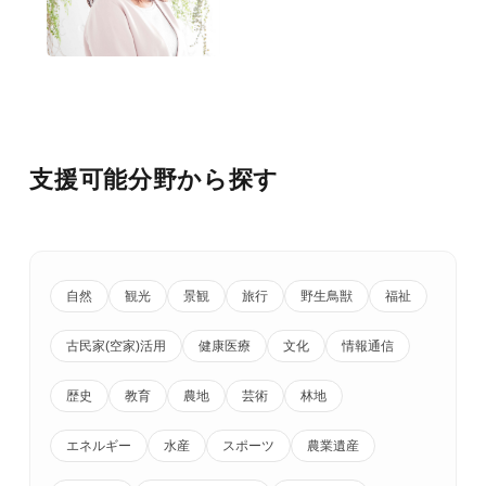
支援可能分野から探す
自然
観光
景観
旅行
野生鳥獣
福祉
古民家(空家)活用
健康医療
文化
情報通信
歴史
教育
農地
芸術
林地
エネルギー
水産
スポーツ
農業遺産