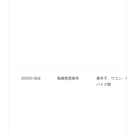
2020/3-
現在
島根県雲南市
唐辛子、ウコン、生姜
パイス類