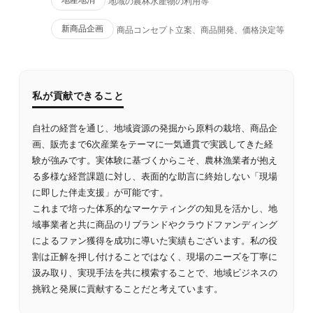
地産地消
地域の農林水産物の利用等
新商品企画
商品コンセプト立案、商品開発、価格決定等
私が貢献できること
自社の経営を通じ、地域資源の発掘から原料の栽培、商品企
画、販売まで6次産業をテーマに一気通貫で実践してきた経
験が強みです。実体験に基づくからこそ、農林漁業者が抱え
る多様な経営課題に対し、表面的な助言に終始しない「現場
に即した伴走支援」が可能です。
これまで培った体系的なマーケティングの知見を活かし、地
域事業者と共に商品のリブランドやクラウドファンディング
によるファン獲得を成功に導いた実績もございます。私の役
割は正解を押し付けることではなく、現場のニーズを丁寧に
汲み取り、実現手法を共に模索することで、地域ビジネスの
挑戦と発展に貢献することだと考えています。