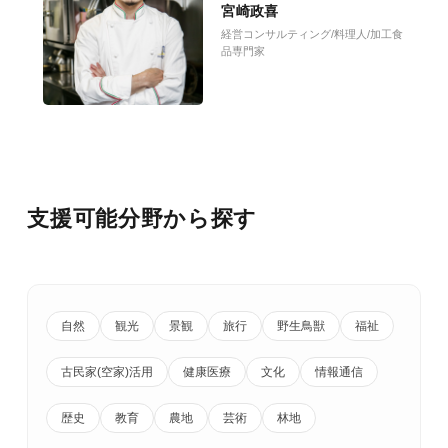
宮崎政喜
経営コンサルティング/料理人/加工食
品専門家
支援可能分野から探す
自然
観光
景観
旅行
野生鳥獣
福祉
古民家(空家)活用
健康医療
文化
情報通信
歴史
教育
農地
芸術
林地