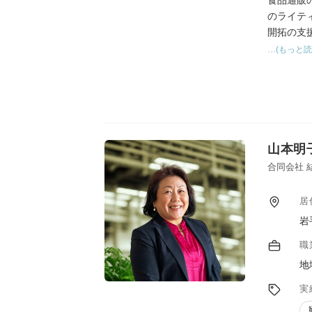
食品通販
のライテ
開拓の支
…(もっと読
山本明
合同会社 
居
岩
職
地
実