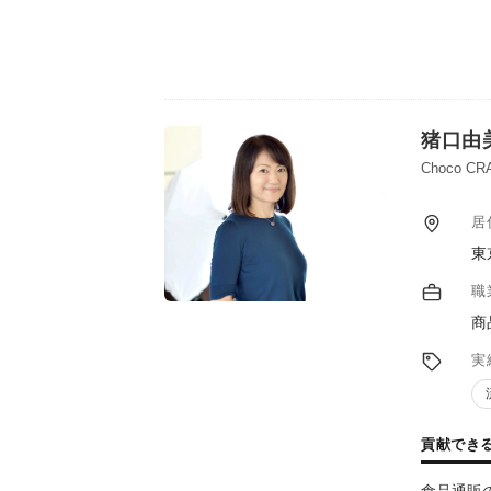
猪口由
Choco 
居
東
職
商
実
貢献でき