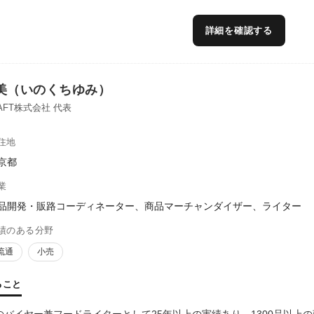
詳細を確認する
美（いのくちゆみ）
CRAFT株式会社 代表
住地
京都
業
品開発・販路コーディネーター、商品マーチャンダイザー、ライター
績のある分野
流通
小売
ること