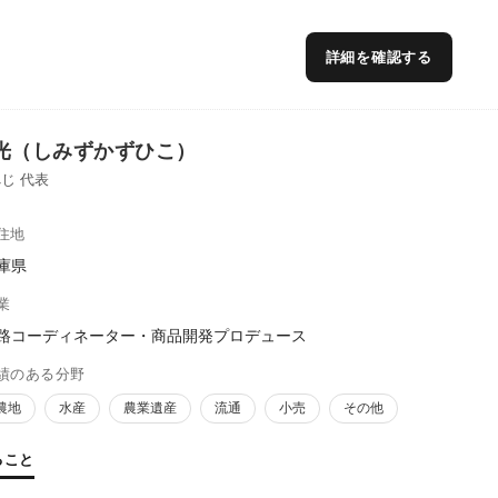
詳細を確認する
光（しみずかずひこ）
じ 代表
住地
庫県
業
路コーディネーター・商品開発プロデュース
績のある分野
農地
水産
農業遺産
流通
小売
その他
ること