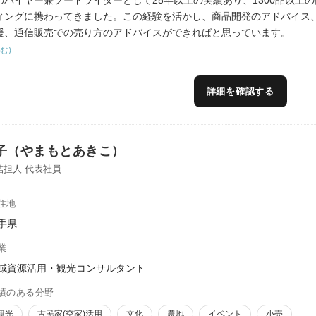
のバイヤー兼フードライターとして25年以上の実績あり、1300品以上
ィングに携わってきました。この経験を活かし、商品開発のアドバイス
援、通信販売での売り方のアドバイスができればと思っています。
む)
詳細を確認する
子（やまもとあきこ）
結担人 代表社員
住地
手県
業
域資源活用・観光コンサルタント
績のある分野
観光
古民家(空家)活用
文化
農地
イベント
小売