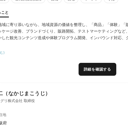
ること
地域に寄り添いながら、地域資源の価値を整理し、「商品」「体験」「
ッケージ改善、ブランドづくり、販路開拓、テストマーケティングなど
かした観光コンテンツ造成や体験プログラム開発、インバウンド対応、
む)
産者、加工事業者、行政、観光関係者など多様な主体をつなぎながら、
出を支援しています。売上向上や新商品開発だけでなく、商品・体験・
詳細を確認する
事業展開を伴走支援します。
二（なかじまこうじ）
グリ株式会社 取締役
住地
阪府