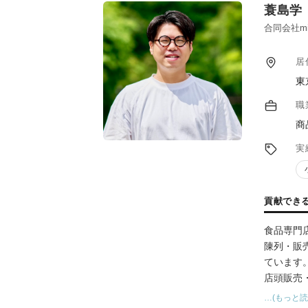
蓑島学
合同会社mi
居
東
職
商
実
貢献でき
食品専門
陳列・販
ています
店頭販売
出し、生
…(もっと読