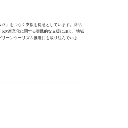
販路」をつなぐ支援を得意としています。商品
、6次産業化に関する実践的な支援に加え、地域
グリーンツーリズム推進にも取り組んでいま
その地域ならではの魅力やストーリーを活かし
関係人口を結び付け、持続可能な地域づくりに