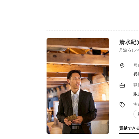
清水紀
丹波ろじべ
居
兵
職
販
実
貢献でき