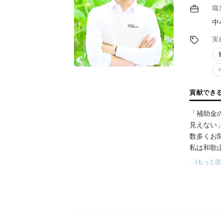
職
中
実
貢献でき
「補助金
見えない
数多くお
私は和歌
視点と、
…(もっと読
実行まで
実績とし
け、所得
「制度は
突破しま