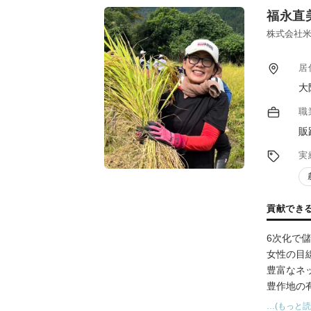
福永直
株式会社米
居
大
職
販
実
貢献でき
6次化で
女性の目
豊富なネ
豊作地の
生産者の
…(もっと読