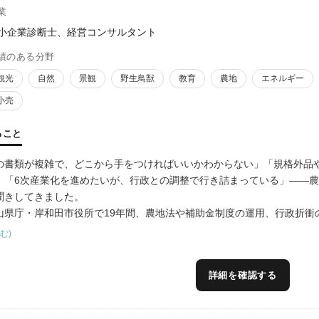
業
小企業診断士、経営コンサルタント
績のある分野
観光
自然
景観
野生鳥獣
教育
農地
エネルギー
小売
ること
の書類が複雑で、どこから手をつければいいかわからない」「規格外品
」「6次産業化を進めたいが、行政との調整で行き詰まっている」——
聞きしてきました。
山県庁・岸和田市役所で19年間、農地法や補助金制度の運用、行政折衝
中小企業診断士としての経営知見を掛け合わせ、商品開発、ブランド構
む)
一気通貫で伴走支援します。
て、規格外果実を活用したピューレ商品の開発・販路開拓、耕作放棄地
詳細を確認する
向上・雇用創出・地域ブランドの再構築・交流人口拡大という具体的な
知っているが実行できない」「経営者だけでは行政対応が難しい」——
す。