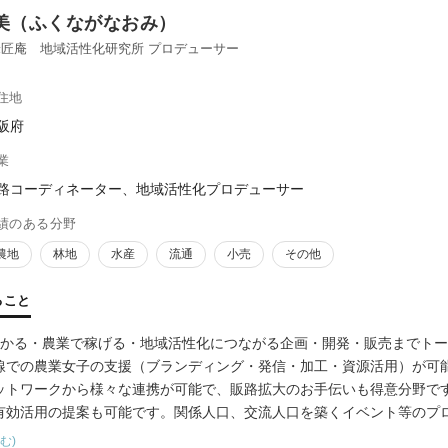
美（ふくながなおみ）
匠庵 地域活性化研究所 プロデューサー
住地
阪府
業
路コーディネーター、地域活性化プロデューサー
績のある分野
農地
林地
水産
流通
小売
その他
ること
儲かる・農業で稼げる・地域活性化につながる企画・開発・販売までト
線での農業女子の支援（ブランディング・発信・加工・資源活用）が可
ットワークから様々な連携が可能で、販路拡大のお手伝いも得意分野で
有効活用の提案も可能です。関係人口、交流人口を築くイベント等のプ
お悩みを一緒に解決することが地域活性化研究所です。
む)