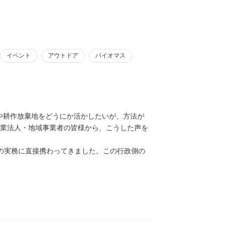
イベント
アウトドア
バイオマス
や耕作放棄地をどうにか活かしたいが、方法が
農業法人・地域事業者の皆様から、こうした声を
の実務に直接携わってきました。この行政側の
築、補助金を活用した資金調達まで、企画から
を再生した観光農園の立ち上げ支援などを手掛
成果につなげてきました。
そんな壁を、行政経験に裏打ちされた実務力で