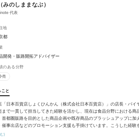
（みのしままなぶ）
note 代表
住地
京都
業
品開発・販路開拓アドバイザー
績のある分野
小売
ること
店「日本百貨店しょくひんかん（株式会社日本百貨店）」の店長・バイヤ
売まで一貫して担当してきた経験を活かし、現在は食品分野における商
。首都圏販路を目的とした商品企画や既存商品のブラッシュアップに加
・催事出店などのプロモーション支援も手掛けています。こうした経験
産者のアイデアを市場に届ける幅広い相談に対応することが可能です。
む)