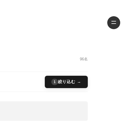
96名
絞り込む →
1