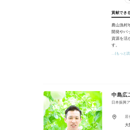
貢献でき
農山漁村
開発やパ
資源を活
す。
…(もっと読
また、生
た価値創
つながる
中島広
日本振興ア
居
大