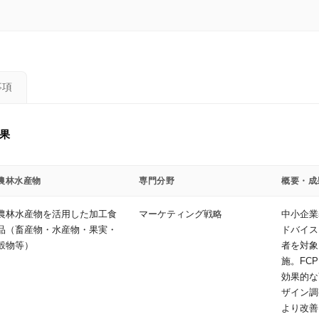
事項
果
農林水産物
専門分野
概要・成
農林水産物を活用した加工食
マーケティング戦略
中小企業
品（畜産物・水産物・果実・
ドバイス
穀物等）
者を対象
施。FC
効果的な
ザイン調
より改善