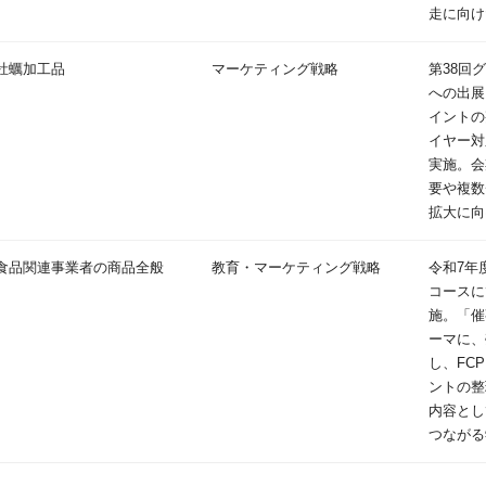
走に向け
牡蠣加工品
マーケティング戦略
第38回
への出展
イントの
イヤー対
実施。会
要や複数
拡大に向
食品関連事業者の商品全般
教育・マーケティング戦略
令和7年
コースに
施。「催
ーマに、
し、FC
ントの整
内容とし
つながる