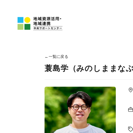
←
一覧に戻る
蓑島学（みのしままな