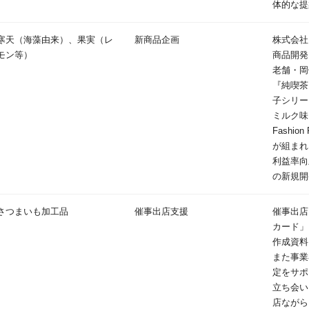
体的な提
寒天（海藻由来）、果実（レ
新商品企画
株式会社
モン等）
商品開発
老舗・岡
『純喫茶
子シリー
ミルク味
Fashio
が組まれ
利益率向
の新規開
さつまいも加工品
催事出店支援
催事出店
カード」
作成資料
また事業
定をサポ
立ち会い
店ながら