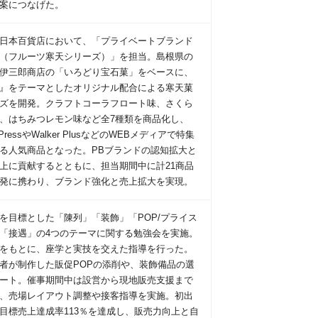
案につなげた。
日本百貨店において、「プライベートブランド
（フルーツ寒天シリーズ）」を担当。島根県の
伊三郎商店の「いろどり宝石菓」をベースに、
』をテーマとしたオリジナル配合による寒天菓
ズを開発。クラフトコーラフロート味、さくら
、はちみつレモン味など全7種類を商品化し、
n PressやWalker PlusなどのWEBメディアで特集
る人気商品となった。PBブランドの認知拡大と
上に貢献するとともに、担当期間中に計21商品
発に携わり、ブランド強化と売上拡大を実現。
を目標とした「陳列」「装飾」「POP/プライス
「接遇」の4つのテーマに関する勉強会を実施。
をもとに、座学と実技を交えた指導を行った。
者が制作した販促POPの添削や、装飾備品の選
ート。催事期間中は設営から現地販売支援まで
、売場レイアウト調整や接客指導を実施。初出
目標売上達成率113％を達成し、販売力向上と自