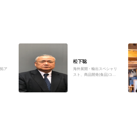
松下聡
開拓ア
海外展開・輸出スペシャリ
スト、商品開発(食品)コン
サルタント