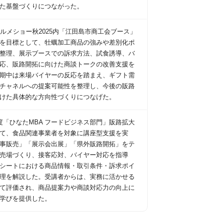
た基盤づくりにつながった。
グルメショー秋2025内「江田島市商工会ブース」
を目標として、牡蠣加工商品の強みや差別化ポ
整理、展示ブースでの訴求方法、試食誘導、バ
応、販路開拓に向けた商談トークの改善支援を
期中は来場バイヤーの反応を踏まえ、ギフト需
チャネルへの提案可能性を整理し、今後の販路
けた具体的な方向性づくりにつなげた。
度「ひなたMBA フードビジネス部門」販路拡大
て、食品関連事業者を対象に講座型支援を実
事販売」「展示会出展」「県外販路開拓」をテ
売場づくり、接客応対、バイヤー対応を指導
Pシートにおける商品情報・取引条件・訴求ポイ
理を解説した。受講者からは、実務に活かせる
て評価され、商品提案力や商談対応力の向上に
学びを提供した。