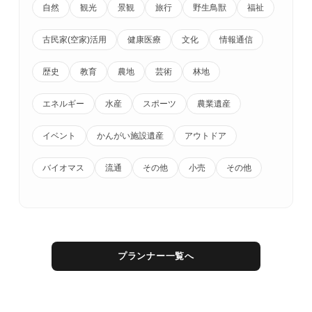
自然
観光
景観
旅行
野生鳥獣
福祉
古民家(空家)活用
健康医療
文化
情報通信
歴史
教育
農地
芸術
林地
エネルギー
水産
スポーツ
農業遺産
イベント
かんがい施設遺産
アウトドア
バイオマス
流通
その他
小売
その他
プランナー一覧へ