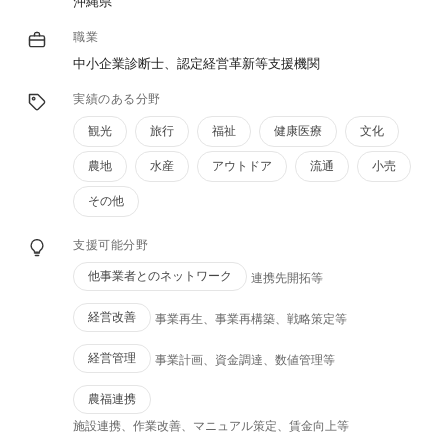
沖縄県
職業
中小企業診断士、認定経営革新等支援機関
実績のある分野
観光
旅行
福祉
健康医療
文化
農地
水産
アウトドア
流通
小売
その他
支援可能分野
他事業者とのネットワーク
連携先開拓等
経営改善
事業再⽣、事業再構築、戦略策定等
経営管理
事業計画、資金調達、数値管理等
農福連携
施設連携、作業改善、マニュアル策定、賃⾦向上等