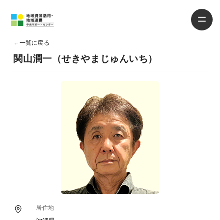
←
一覧に戻る
関山潤一（せきやまじゅんいち）
居住地