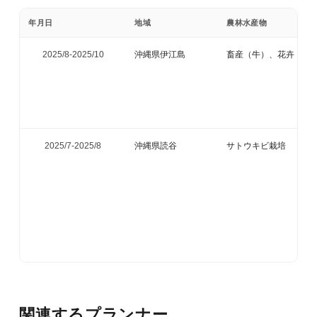
年月日
地域
農林水産物
2025/8-
2025/10
沖縄県伊江島
畜産（牛）、花卉（菊
2025/7-
2025/8
沖縄県読谷
サトウキビ栽培
関連するプランナー