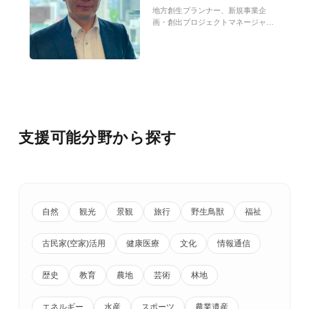
地方創生プランナー、新規事業企
画・創出プロジェクトマネージャ
ー、マーケティング戦略マーケタ
ー、SNSクリエーター
支援可能分野から探す
自然
観光
景観
旅行
野生鳥獣
福祉
古民家(空家)活用
健康医療
文化
情報通信
歴史
教育
農地
芸術
林地
エネルギー
水産
スポーツ
農業遺産