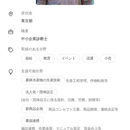
居住地
東京都
職業
中小企業診断士
実績のある分野
福祉
教育
イベント
流通
小売
支援可能分野
農林⽔産物の⽣産技術
⽣産工程管理、作物転換等
法人化・団体設⽴
(会社・団体設立に係る規約、法務、労務、財務等)
新商品企画
商品コンセプト立案、商品開発、価格決定等
農福連携
施設連携、作業改善、マニュアル策定、賃⾦向上等