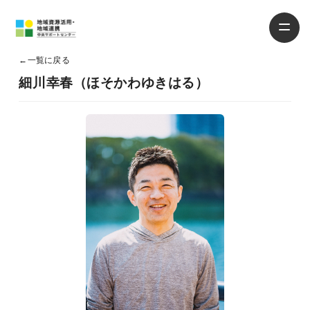
←
一覧に戻る
細川幸春（ほそかわゆきはる）