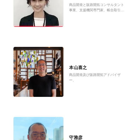
商品開発と販路開拓コンサルタント
事業、支援機関専門家、帳合取引事
業、補助金活用アドバイザーほか
本山喜之
商品開発及び販路開拓アドバイザ
ー、
守雅彦