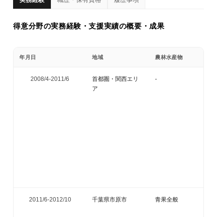
実務経験
職歴・保有資格
履歴事項
得意分野の実務経験・支援実績の概要・成果
年月日
地域
農林水産物
2008/4-
2011/6
首都圏・関西エリ
-
ア
2011/6-
2012/10
千葉県市原市
青果全般