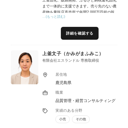
工食品化、販路開拓、ふるさと納税返礼品化
まで一体的に支援できます。売り先のない農
産物を量販店直売所で年間2,000万円超の販
…(もっと読む)
売につなげた経験や、琉大ミーバイラーメン
の商品開発・品質管理・テストマーケティン
グの経験を活かし、農漁業者の所得向上と地
詳細を確認する
域内経済循環に貢献します。
上釜文子（かみがまふみこ）
有限会社エスランドル 専務取締役
居住地
鹿児島県
職業
品質管理・経営コンサルティング
実績のある分野
小売
その他