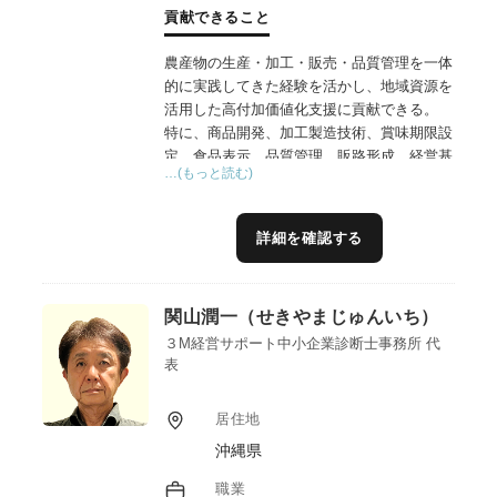
貢献できること
農産物の生産・加工・販売・品質管理を一体
的に実践してきた経験を活かし、地域資源を
活用した高付加価値化支援に貢献できる。
特に、商品開発、加工製造技術、賞味期限設
定、食品表示、品質管理、販路形成、経営基
…(もっと読む)
盤強化を強みとしており、小規模事業者に対
する伴走型支援を行っている。
また、大学や異業種事業者、行政との連携経
詳細を確認する
験を活かし、地域資源の価値向上や新たな販
路創出につながる支援が可能である。現場経
験を踏まえ、事業者目線で課題整理から実践
関山潤一（せきやまじゅんいち）
まで継続的に支援できることが強みである。
３M経営サポート中小企業診断士事務所 代
表
居住地
沖縄県
職業