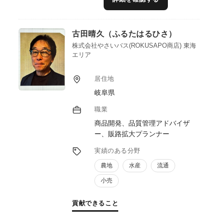
型支援で、収益構造の改善と持続可能な経営
基盤の構築に貢献します。
古田晴久（ふるたはるひさ）
株式会社やさいバス(ROKUSAPO商店) 東海
エリア
居住地
岐阜県
職業
商品開発、品質管理アドバイザ
ー、販路拡大プランナー
実績のある分野
農地
水産
流通
小売
貢献できること