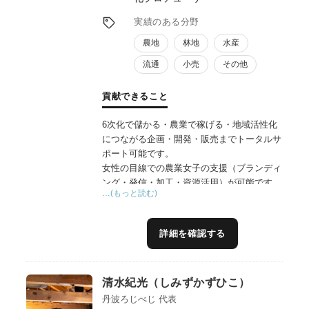
実績のある分野
農地
林地
水産
流通
小売
その他
貢献できること
6次化で儲かる・農業で稼げる・地域活性化
につながる企画・開発・販売までトータルサ
ポート可能です。
女性の目線での農業女子の支援（ブランディ
ング・発信・加工・資源活用）が可能です。
…(もっと読む)
豊富なネットワークから様々な連携が可能
で、販路拡大のお手伝いも得意分野です。
豊作地の有効活用の提案も可能です。関係人
詳細を確認する
口、交流人口を築くイベント等のプロデュー
スも得意分野です。
生産者のお悩みを一緒に解決することが地域
清水紀光（しみずかずひこ）
活性化研究所です。
丹波ろじべじ 代表