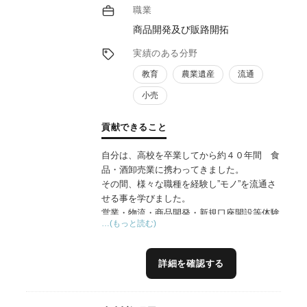
職業
商品開発及び販路開拓
実績のある分野
教育
農業遺産
流通
小売
貢献できること
自分は、高校を卒業してから約４０年間 食
品・酒卸売業に携わってきました。
その間、様々な職種を経験し”モノ”を流通さ
せる事を学びました。
営業・物流・商品開発・新規口座開設等体験
…(もっと読む)
しこの４０年間の経験値を生かす為
定年後コンサルを始め、中小メーカーさんを
中心に活動しております。
詳細を確認する
自分は、日本の”食”が大好きで一般的には流
通していない商品にも、魂を感じ
どうにかしてお客さんに届けたいと思ってい