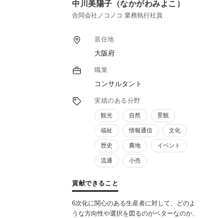
中川美陽子（なかがわみよこ）
ます。今後、日本の人口は減り
各地の生産者の方々も高齢化で継承出来ない
合同会社ノコノコ 業務執行社員
様になり、ましては海外資本の流入で
国産果実・野菜までが日本人の口に入らない
居住地
状況になっています。
大阪府
主たる原因は、販売流通に問題があり、これ
を解決出来ないと衰退する一方です。
職業
生産者が流通ルートを知らないためこのよう
コンサルタント
な現象が起こっています。
自分は、生産者に近寄りより良いものを共同
実績のある分野
で開発し、最短距離での流通に乗せる事が、
観光
自然
景観
出来ます。勿論加工技術も４０年のネットワ
ークがあり、援助していただける
福祉
情報通信
文化
仲間もいます。国内産業の衰退を阻止すべく
歴史
農地
イベント
強力な協力が可能です。
また、同時に社員教育も実施しております。
流通
小売
現在までに数社のメーカー様の営業・管理職
研修を行い
貢献できること
今まで未設定だった社内ルールも明文化し、
より良い職場環境への変化のお手伝いの実績
6次化に関心のある生産者に対して、どのよ
があります。
うな方向性や選択を図るのがベターなのか、