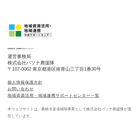
継続しています。
長崎県食品支援センターのアドバイザーも委
嘱されており、中小メーカーよりの質問や相
談に対するアドバイス対応の経験もありま
す。
自分の手掛けたかった支援事業を、自分が培
ったノウハウを使って生産者や中小企業の事
地域資源活用・地域連携中央サポートセンター
業の活性化につなげていければと考えていま
運営事務局
す。
株式会社パソナ農援隊
〒107-0062 東京都港区南青山三丁目1番30号
個人情報保護方針
お問い合わせ
地域資源活用・地域連携サポートセンター一覧
本ウェブサイトは、農林水産省補助事業として株式会社パソナ農援隊が運
営しています。