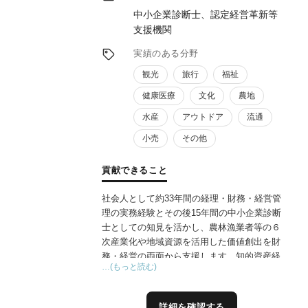
中小企業診断士、認定経営革新等
支援機関
実績のある分野
観光
旅行
福祉
健康医療
文化
農地
水産
アウトドア
流通
小売
その他
貢献できること
社会人として約33年間の経理・財務・経営管
理の実務経験とその後15年間の中小企業診断
士としての知見を活かし、農林漁業者等の６
次産業化や地域資源を活用した価値創出を財
務・経営の両面から支援します。知的資産経
…(もっと読む)
営（ローカルベンチマーク）を用いた現状把
握と課題整理により、地域の多様な事業者と
の連携戦略を明確化。事業者に寄り添う伴走
詳細を確認する