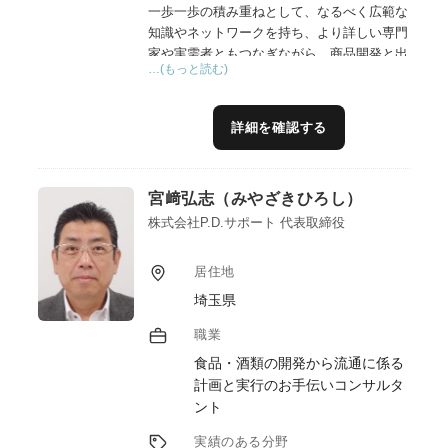
一歩一歩の積み重ねとして、なるべく広範な
知識やネットワークを持ち、より詳しい専門
家や実需者ともつなぎながら、商品開発と出
…(もっと読む)
口作りを一気通貫してお手伝いしています。
大阪市内でマルシェを長年主催している経験
から、どのように消費者や実需者に各生産者
詳細を確認する
の商品やこだわり特徴を伝えていくか、
BtoB&Cのネットワークやプラットフォーム
を構築し、マッチングを図っています。
宮﨑弘志（みやざきひろし）
株式会社P.D.サポート 代表取締役
居住地
埼玉県
職業
食品・酒類の開発から流通に係る
計画と実行のお手伝いコンサルタ
ント
実績のある分野