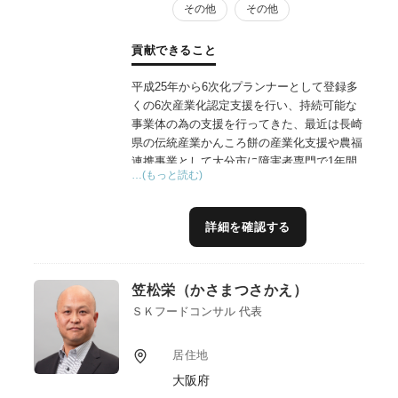
その他
その他
貢献できること
平成25年から6次化プランナーとして登録多
くの6次産業化認定支援を行い、持続可能な
事業体の為の支援を行ってきた、最近は長崎
県の伝統産業かんころ餅の産業化支援や農福
連携事業として大分市に障害者専門で1年間
…(もっと読む)
学べる農業系就農技術支援施設開設の支援や
大学と企業の連携によるオリーブの未利用資
源から有効成分（特許出願中）を抽出し商品
詳細を確認する
化の支援,地域資源を活用した農家レストラ
ン開業支援などの実施している
笠松栄（かさまつさかえ）
ＳＫフードコンサル 代表
居住地
大阪府