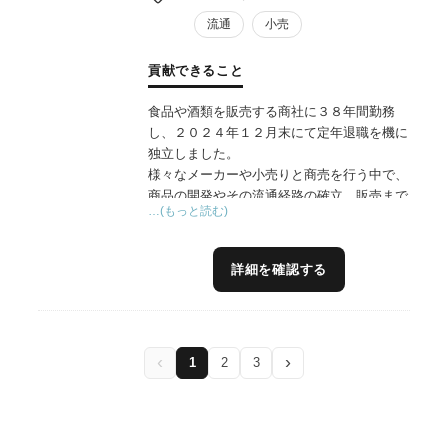
流通
小売
貢献できること
食品や酒類を販売する商社に３８年間勤務
し、２０２４年１２月末にて定年退職を機に
独立しました。
様々なメーカーや小売りと商売を行う中で、
商品の開発やその流通経路の確立、販売まで
…(もっと読む)
をプロデュースしてきました。
出身地である長崎県の政策推進にも永く携わ
っており、「長崎県産品ブランド化・流通戦
詳細を確認する
略実施本部アドバイザー」を１３年程継続し
て拝命しており、消費者のニーズ視点を踏ま
えたマーケットインの視点で、地域発商品の
ブランド化や販売戦略について助言しており
‹
›
1
2
3
ます。
また、日本橋にある長崎県のアンテナショッ
プにおいては、開設当初よりアドバイザーと
して運営や経営へ助言しており、５００社以
上の長崎県メーカーの販売拡大のサポートを