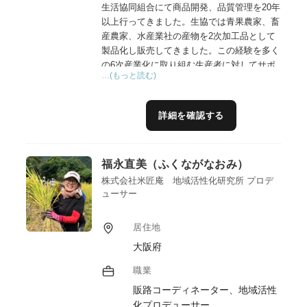
生活協同組合にて商品開発、品質管理を20年
以上行ってきました。生協では青果農家、畜
産農家、水産業社の産物を2次加工品として
製品化し販売してきました。この経験を多く
の6次産業化に取り組む生産者に対してサポ
…(もっと読む)
ートします。
詳細を確認する
福永直美（ふくながなおみ）
株式会社米匠庵 地域活性化研究所 プロデ
ューサー
居住地
大阪府
職業
販路コーディネーター、地域活性
化プロデューサー