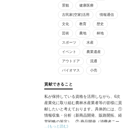
景観
健康医療
古民家(空家)活用
情報通信
文化
教育
歴史
芸術
農地
林地
スポーツ
水産
イベント
農業遺産
アウトドア
流通
バイオマス
小売
貢献できること
私が保持している資格を活用しながら、6次
産業化に取り組む農林水産業者等の皆様に貢
献したいと考えております。具体的には、①
情報収集・分析（新商品開発、販路開拓、経
営戦略の策定）、② 商品開発（消費者ニー
…(もっと読む)
ズや市場動向を分析し、ニーズに合致した新