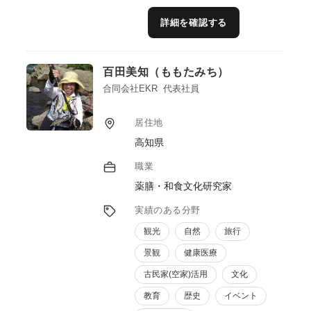
できます。手掛けた商品は、国内市場で売上
No.1を獲得したり、20倍の売上を記録する
詳細を確認する
など、結果を重視した施策を立案します。
自身の会社でも商品開発を行なっており、6
次産業化で想定される課題について経験を踏
百田美知（ももたみち）
まえた助言が可能です。
主な受賞歴：グッドデザイン賞、日本パッケ
合同会社EKR 代表社員
ージングデザイン大賞銅賞など。
居住地
高知県
職業
薬膳・和食文化研究家
実績のある分野
観光
自然
旅行
景観
健康医療
古民家(空家)活用
文化
教育
歴史
イベント