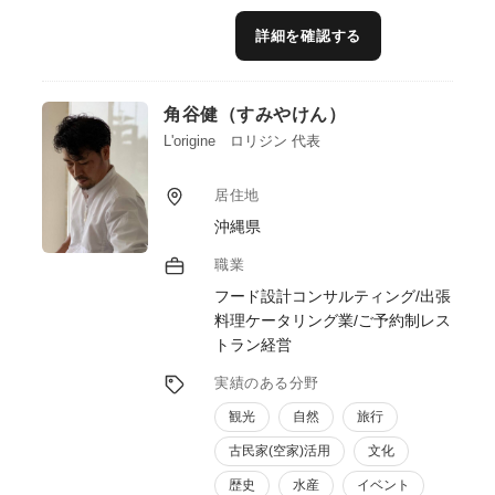
規商品や既存商品の改良案を提案及び、商品
のネーミングやパッケージデザイン、広告文
詳細を確認する
案なども作成支援、インフルエンサーマーケ
ティングの実施支援）、③マーケティング・
販売（ターゲット顧客に合わせた効果的なマ
角谷健（すみやけん）
ーケティング戦略を立案・実行、SNSやWeb
サイトなどを活用した販促活動）、④人材育
L'origine ロリジン 代表
成、経営コンサルティング、資金調達支援、
海外進出支援など様々な形で6次産業化に取
居住地
り組む農林水産業者等の皆様を支援して行き
沖縄県
たいと考えております。また、ブランドマネ
ージャー1級、プラクティショナー（インタ
職業
ーナルブランディング）の資格を活用したブ
フード設計コンサルティング/出張
ランディングの支援も行ってまいります。
料理ケータリング業/ご予約制レス
トラン経営
実績のある分野
観光
自然
旅行
古民家(空家)活用
文化
歴史
水産
イベント