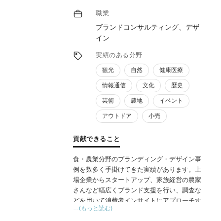
ております。食の大切さ、食を通じて地域、
職業
社会にこの経験を活かしたい、お役に立ちた
ブランドコンサルティング、デザ
いと考えております。
イン
実績のある分野
観光
自然
健康医療
情報通信
文化
歴史
芸術
農地
イベント
アウトドア
小売
貢献できること
食・農業分野のブランディング・デザイン事
例を数多く手掛けてきた実績があります。上
場企業からスタートアップ、家族経営の農家
さんなど幅広くブランド支援を行い、調査な
どを用いて消費者インサイトにアプローチす
…(もっと読む)
る手法で、効果的なブランド戦略作成に貢献