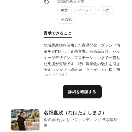
実績のある分野
教育
イベント
小売
その他
貢献できること
地域農産物を活用した商品開発・ブランド構
築を専門とし、企画立案から商品設計、パッ
ケージデザイン、プロモーションまで一貫し
た支援が可能です。特に農産物の魅力を引き
出すコンセプト設計や、ターゲットに届く商
…(もっと読む)
品ストーリーづくりを得意とし、消費者視点
を踏まえた価値提案が強みです。また、地域
内外のデザイナーやシェフなどと連携した開
詳細を確認する
発体制の構築も行っており、農林漁業者が自
らの資源を活かし、持続的に売れる商品へと
つなげるための実践的なサポートを提供しま
名畑嘉政（なはたよしまさ）
す。
株式会社おいしいファンディング 代表取締
役