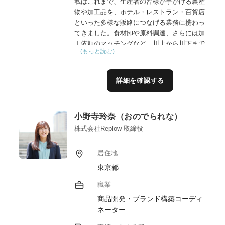
私はこれまで、生産者の皆様が手がける農産
物や加工品を、ホテル・レストラン・百貨店
といった多様な販路につなげる業務に携わっ
てきました。食材卸や原料調達、さらには加
工依頼のマッチングなど、川上から川下まで
…(もっと読む)
一貫したサポートを行う中で、現場の声を聞
き、課題に寄り添いながら、6次産業化の推
進に取り組んでまいりました。特に、商品の
詳細を確認する
価値を引き出すブランディングや、商品化に
向けたプロデュース力には自信があります。
また、法人・組合のアグリ事業部門の立ち上
小野寺玲奈（おのでられな）
げにも携わり、企画立案から現場導入までの
実務経験を重ねてきました。こうした経験を
株式会社Replow 取締役
通じて培った実践力と柔軟な対応力には自信
があります。
居住地
東京都
職業
商品開発・ブランド構築コーディ
ネーター