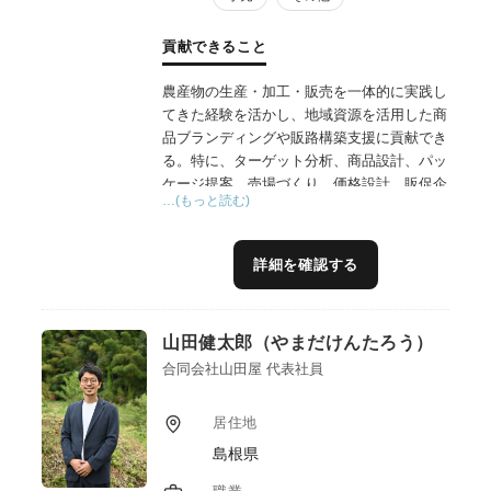
貢献できること
農産物の生産・加工・販売を一体的に実践し
てきた経験を活かし、地域資源を活用した商
品ブランディングや販路構築支援に貢献でき
る。特に、ターゲット分析、商品設計、パッ
ケージ提案、売場づくり、価格設計、販促企
…(もっと読む)
画を強みとしており、地域資源の魅力を「売
れる形」に設計する伴走型支援を行ってい
る。
詳細を確認する
また、商談会や小売店、飲食店等とのネット
ワークを活かし、地域事業者の販路拡大や継
山田健太郎（やまだけんたろう）
続的な取引構築を支援している。さらに、異
業種事業者との連携や情報発信支援を通じ、
合同会社山田屋 代表社員
地域資源の高付加価値化と持続可能な地域経
営につながる支援を行っている。
居住地
島根県