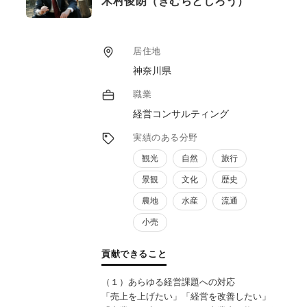
木村俊朗（きむらとしろう）
居住地
神奈川県
職業
経営コンサルティング
実績のある分野
観光
自然
旅行
景観
文化
歴史
農地
水産
流通
小売
貢献できること
（１）あらゆる経営課題への対応
「売上を上げたい」「経営を改善したい」