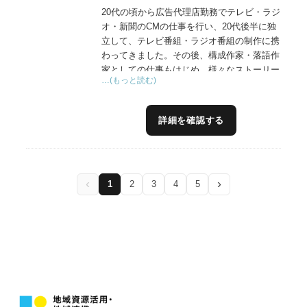
20代の頃から広告代理店勤務でテレビ・ラジ
オ・新聞のCMの仕事を行い、20代後半に独
立して、テレビ番組・ラジオ番組の制作に携
わってきました。その後、構成作家・落語作
家としての仕事もはじめ、様々なストーリー
…(もっと読む)
を作ってきました。これらの経験を活かし
て、商品の持つ魅力を発見し、その魅力を伝
えるストーリーを作って訴求することによ
詳細を確認する
り、様々な企業の知名度獲得・販路拡大・売
上向上を実現してきました。広告・広報・構
成作家・落語作家を経験した上で、自身でも
食品製造・食品販売会社を経営し、展示会出
‹
›
1
2
3
4
5
展から営業・販売促進・対面販売までを経験
している人間はなかなかいないので、バラエ
ティに富んだアドバイスができると思いま
す。