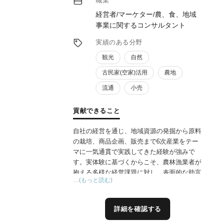
職業
経営者/マーケター/農、食、地域
事業に関するコンサルタント
実績のある分野
観光
自然
古民家(空家)活用
農地
流通
小売
貢献できること
自社の経営を通じ、地域資源の発掘から原料
の栽培、商品企画、販売まで6次産業をテー
マに一気通貫で実践してきた経験が強みで
す。実体験に基づくからこそ、農林漁業者が
抱える多様な経営課題に対し、表面的な助言
…(もっと読む)
に終始しない「現場に即した伴走支援」が可
能です。
これまで培った体系的なマーケティングの知
詳細を確認する
見を活かし、地域事業者と共に商品のリブラ