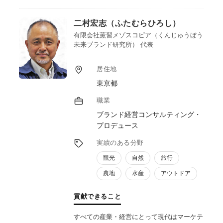
ンドやクラウドファンディングによるファン
獲得を成功に導いた実績もございます。私の
二村宏志（ふたむらひろし）
役割は正解を押し付けることではなく、現場
のニーズを丁寧に汲み取り、実現手法を共に
有限会社薫習メゾスコピア（くんじゅうぼう
未来ブランド研究所） 代表
模索することで、地域ビジネスの挑戦と発展
に貢献することだと考えています。
居住地
東京都
職業
ブランド経営コンサルティング・
プロデュース
実績のある分野
観光
自然
旅行
農地
水産
アウトドア
貢献できること
すべての産業・経営にとって現代はマーケテ