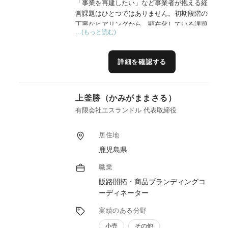
「事業を再建したい」など事業者が抱える経
営課題はひとつではありません。初期段階の
丁寧なヒアリングから、顕在化している課題
…(もっと読む)
のみならず、経営者が気づいていない潜在的
課題を洗い出し支援方針を検討します。
（２）専門性の高いアドバイス
詳細を確認する
経営、財務、組織、マーケティング、ブラン
ディング、販路開拓等、自らの専門分野に限
らず、様々な支援機関、専門家と連携し、一
上釜勝（かみがままさる）
つ一つの課題解決により事業者を最終ゴール
へと導きます。
有限会社エスランドル 代表取締役
（３）相談対応から自走までフォローする伴
走支援
居住地
目先の課題解決だけではなく、将来の目標に
鹿児島県
向けた支援ロードマップを事業者と共有して
伴走支援します。
職業
（４）他の支援機関、専門家との連携による
販路開拓・商品ブランディングコ
チーム支援
ーディネーター
実績のある分野
小売
その他