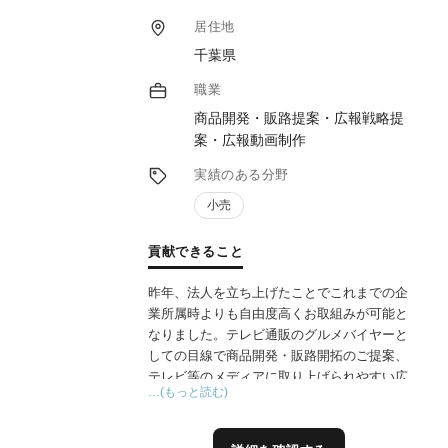
居住地
千葉県
職業
商品開発・販路提案・広報戦略提
案・広報動画制作
実績のある分野
小売
貢献できること
昨年、法人を立ち上げたことでこれまでの企
業所属時よりも自由度高くお取組みが可能と
なりました。テレビ通販のグルメバイヤーと
しての目線で商品開発・販路開拓のご提案、
テレビ等のメディアに取り上げられやすい広
…(もっと読む)
報戦略のご提案、メディア向け素材としての
商品画像、動画制作の分野で貢献させていた
だくことが可能です。