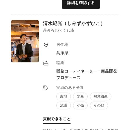
詳細を確認する
口、交流人口を築くイベント等のプロデュー
スも得意分野です。
生産者のお悩みを一緒に解決することが地域
清水紀光（しみずかずひこ）
活性化研究所です。
丹波ろじべじ 代表
居住地
兵庫県
職業
販路コーディネーター・商品開発
プロデュース
実績のある分野
農地
水産
農業遺産
流通
小売
その他
貢献できること