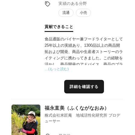
実績のある分野
流通
小売
貢献できること
食品通販のバイヤー兼フードライターとして
25年以上の実績あり、1300品以上の商品開
拓および開発、商品や生産者ストーリーのラ
イティングに携わってきました。この経験を
活かし、商品開発のアドバイス、商品のブラ
…(もっと読む)
ンディングやライティング、販路開拓の支
援、通信販売での売り方のアドバイスができ
ればと思っています。
詳細を確認する
福永直美（ふくながなおみ）
株式会社米匠庵 地域活性化研究所 プロデ
ューサー