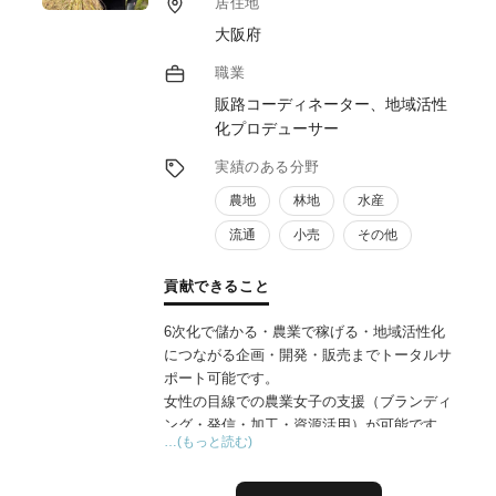
居住地
大阪府
職業
販路コーディネーター、地域活性
化プロデューサー
実績のある分野
農地
林地
水産
流通
小売
その他
貢献できること
6次化で儲かる・農業で稼げる・地域活性化
につながる企画・開発・販売までトータルサ
ポート可能です。
女性の目線での農業女子の支援（ブランディ
ング・発信・加工・資源活用）が可能です。
…(もっと読む)
豊富なネットワークから様々な連携が可能
で、販路拡大のお手伝いも得意分野です。
豊作地の有効活用の提案も可能です。関係人