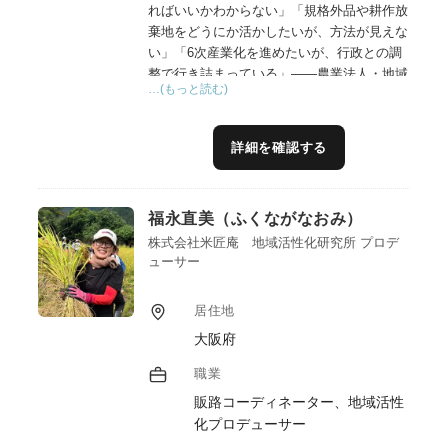
ればいいかわからない」「規格外品や耕作放
棄地をどうにか活かしたいが、方法が見えな
い」「6次産業化を進めたいが、行政との調
整で行き詰まっている」——農業法人・地域
…(もっと読む)
事業者の皆様から、こうした声を数多くお聞
きしてきました。
私は和歌山県庁・岸和田市役所で19年間、農
詳細を確認する
地法や補助金制度の運用、行政折衝の実務に
直接携わってきました。この行政側の視点
と、中小企業診断士としての経営知見を掛け
福永直美（ふくながなおみ）
合わせ、商品開発、ブランド構築、補助金を
活用した資金調達まで、企画から実行まで一
株式会社米匠庵 地域活性化研究所 プロデ
ューサー
気通貫で伴走支援します。
実績として、規格外果実を活用したピューレ
商品の開発・販路開拓、耕作放棄地を再生し
居住地
た観光農園の立ち上げ支援などを手掛け、所
大阪府
得向上・雇用創出・地域ブランドの再構築・
交流人口拡大という具体的な成果につなげて
職業
きました。
販路コーディネーター、地域活性
「制度は知っているが実行できない」「経営
化プロデューサー
者だけでは行政対応が難しい」——そんな壁