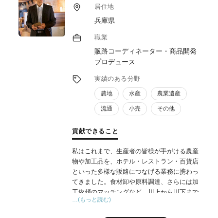
居住地
兵庫県
職業
販路コーディネーター・商品開発
プロデュース
実績のある分野
農地
水産
農業遺産
流通
小売
その他
貢献できること
私はこれまで、生産者の皆様が手がける農産
物や加工品を、ホテル・レストラン・百貨店
といった多様な販路につなげる業務に携わっ
てきました。食材卸や原料調達、さらには加
工依頼のマッチングなど、川上から川下まで
…(もっと読む)
一貫したサポートを行う中で、現場の声を聞
き、課題に寄り添いながら、6次産業化の推