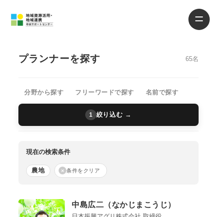
プランナーを探す
65名
分野から探す
フリーワードで探す
名前で探す
絞り込む →
1
現在の検索条件
農地
×
条件をクリア
中島広二（なかじまこうじ）
日本振興アグリ株式会社 取締役