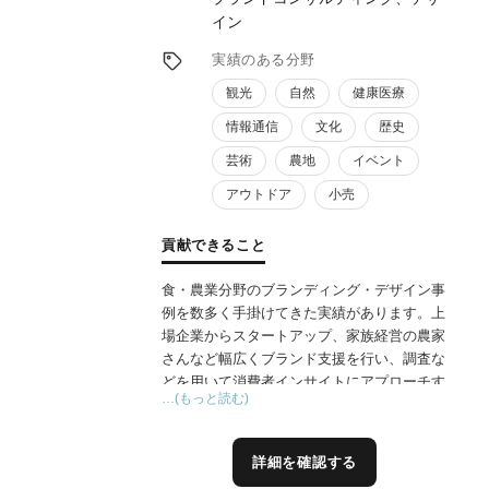
ランディングの支援も行ってまいります。
イン
実績のある分野
観光
自然
健康医療
情報通信
文化
歴史
芸術
農地
イベント
アウトドア
小売
貢献できること
食・農業分野のブランディング・デザイン事
例を数多く手掛けてきた実績があります。上
場企業からスタートアップ、家族経営の農家
さんなど幅広くブランド支援を行い、調査な
どを用いて消費者インサイトにアプローチす
…(もっと読む)
る手法で、効果的なブランド戦略作成に貢献
できます。手掛けた商品は、国内市場で売上
No.1を獲得したり、20倍の売上を記録する
詳細を確認する
など、結果を重視した施策を立案します。