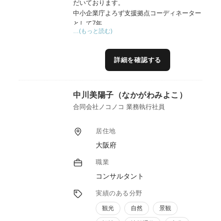
だいております。
中小企業庁よろず支援拠点コーディネーター
として7年。
…(もっと読む)
県の6次産業化プランナーとして6年の経験を
基に、上級SNSエキスパートの目線から、
SNS（主にインスタグラム戦略など）を軸に
詳細を確認する
広報・販売戦略、販路拡大、商品開発といっ
た支援を得意としています。
また、デザイン、動画編集など現代における
中川美陽子（なかがわみよこ）
大切なスキルは一通りあります。
プレスリリース、クラウドファンディング、
合同会社ノコノコ 業務執行社員
飲食店経験有りなどの支援実績も多数、県内
外でセミナーや学会などでも登壇していま
居住地
す。
大阪府
SNS社会において、事業者様に何が必要なの
かを見極め、レベルに合った売り上げを上げ
職業
る支援をさせていただきます。
コンサルタント
実績のある分野
観光
自然
景観