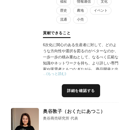
福祉
情報通信
文化
歴史
農地
イベント
流通
小売
貢献できること
6次化に関心のある生産者に対して、どのよ
うな方向性や選択を図るのがベターなのか、
一歩一歩の積み重ねとして、なるべく広範な
知識やネットワークを持ち、より詳しい専門
家や実需者ともつなぎながら、商品開発と出
…(もっと読む)
口作りを一気通貫してお手伝いしています。
大阪市内でマルシェを長年主催している経験
から、どのように消費者や実需者に各生産者
詳細を確認する
の商品やこだわり特徴を伝えていくか、
BtoB&Cのネットワークやプラットフォーム
を構築し、マッチングを図っています。
奥谷敦子（おくたにあつこ）
奥谷商売研究所 代表