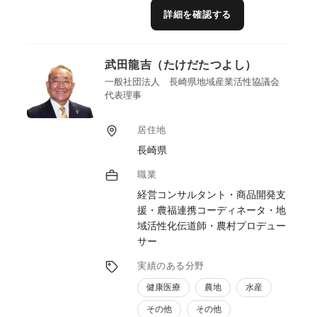
進に取り組んでまいりました。特に、商品の
詳細を確認する
価値を引き出すブランディングや、商品化に
向けたプロデュース力には自信があります。
また、法人・組合のアグリ事業部門の立ち上
武田龍吉（たけだたつよし）
げにも携わり、企画立案から現場導入までの
実務経験を重ねてきました。こうした経験を
一般社団法人 長崎県地域産業活性協議会
代表理事
通じて培った実践力と柔軟な対応力には自信
があります。
居住地
長崎県
職業
経営コンサルタント・商品開発支
援・農福連携コーディネータ・地
域活性化伝道師・農村プロデュー
サー
実績のある分野
健康医療
農地
水産
その他
その他