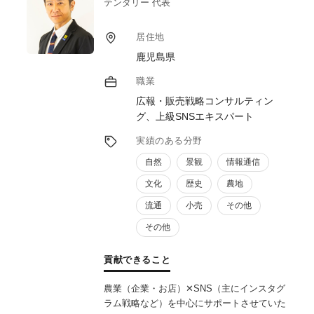
テンダリー 代表
3.IT導入支援と効率化
ホームページのWordPress移行やサーバーの
居住地
安定化支援、クラウドを活用したデータ共有
鹿児島県
など、ITインフラの改善により事業運営の効
率を向上。
職業
広報・販売戦略コンサルティン
4.高収益商品の販売促進
グ、上級SNSエキスパート
高収益商品・サービスの導入事例を充実さ
せ、検索順位の維持を図り、販路を拡大。高
実績のある分野
収益商品の売上向上で、経営の安定化を支
自然
景観
情報通信
援。
文化
歴史
農地
5.消費者への情報発信強化
流通
小売
その他
農産物の贈答や食べ方、レシピなどを含むブ
ログ記事によるコンテンツマーケティングの
その他
導入。消費者との接点を増やし、地域産品の
魅力を幅広く発信可能にする。
貢献できること
農業（企業・お店）✕SNS（主にインスタグ
ラム戦略など）を中心にサポートさせていた