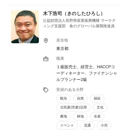
自身の会社でも商品開発を行なっており、6
次産業化で想定される課題について経験を踏
木下浩司（きのしたひろし）
まえた助言が可能です。
主な受賞歴：グッドデザイン賞、日本パッケ
公益財団法人長野県産業振興機構 マーケテ
ィング支援部 食のグローバル展開推進員
ージングデザイン大賞銅賞など。
居住地
東京都
職業
１級販売士、経営士、HACCPコ
ーディネーター、ファイナンシャ
ルプランナー2級
実績のある分野
観光
自然
福祉
古民家(空家)活用
文化
農地
林地
水産
イベント
流通
小売