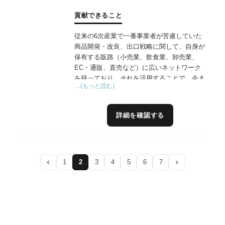
貢献できること
従来の6次産業で一番事業者が苦慮していた
商品開発・改良、出口戦略に関して、自身が
保有する販路（小売業、飲食業、卸売業、
EC・通販、直売など）に広いネットワーク
を持っており、それを活用することで、今ま
…(もっと読む)
で商品を作ったけど、なかなか県外へ販路を
広げられず、成果が得られなかったことを、
実現するお役に立てると信じております。
詳細を確認する
‹
›
1
2
3
4
5
6
7