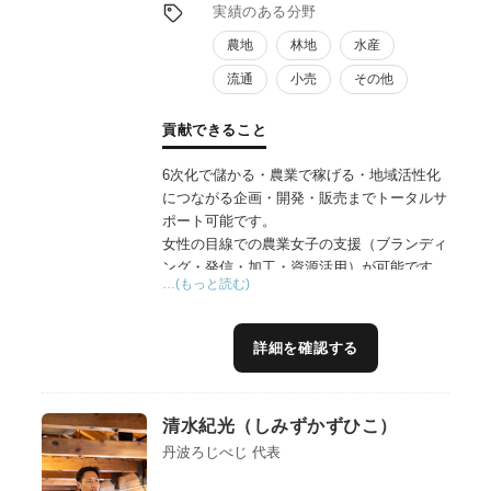
を、行政経験に裏打ちされた実務力で突破し
実績のある分野
ます。
農地
林地
水産
流通
小売
その他
貢献できること
6次化で儲かる・農業で稼げる・地域活性化
につながる企画・開発・販売までトータルサ
ポート可能です。
女性の目線での農業女子の支援（ブランディ
ング・発信・加工・資源活用）が可能です。
…(もっと読む)
豊富なネットワークから様々な連携が可能
で、販路拡大のお手伝いも得意分野です。
豊作地の有効活用の提案も可能です。関係人
詳細を確認する
口、交流人口を築くイベント等のプロデュー
スも得意分野です。
生産者のお悩みを一緒に解決することが地域
清水紀光（しみずかずひこ）
活性化研究所です。
丹波ろじべじ 代表