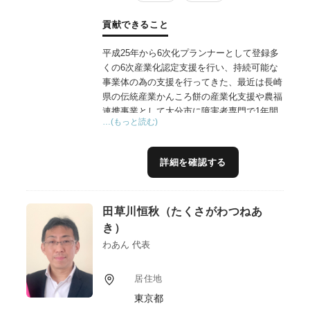
貢献できること
平成25年から6次化プランナーとして登録多
くの6次産業化認定支援を行い、持続可能な
事業体の為の支援を行ってきた、最近は長崎
県の伝統産業かんころ餅の産業化支援や農福
連携事業として大分市に障害者専門で1年間
…(もっと読む)
学べる農業系就農技術支援施設開設の支援や
大学と企業の連携によるオリーブの未利用資
源から有効成分（特許出願中）を抽出し商品
詳細を確認する
化の支援,地域資源を活用した農家レストラ
ン開業支援などの実施している
田草川恒秋（たくさがわつねあ
き）
わあん 代表
居住地
東京都