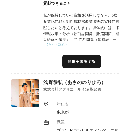
貢献できること
私が保持している資格を活用しながら、6次
産業化に取り組む農林水産業者等の皆様に貢
献したいと考えております。具体的には、①
情報収集・分析（新商品開発、販路開拓、経
営戦略の策定）、② 商品開発（消費者ニー
…(もっと読む)
ズや市場動向を分析し、ニーズに合致した新
規商品や既存商品の改良案を提案及び、商品
のネーミングやパッケージデザイン、広告文
詳細を確認する
案なども作成支援、インフルエンサーマーケ
ティングの実施支援）、③マーケティング・
販売（ターゲット顧客に合わせた効果的なマ
浅野恭弘（あさののりひろ）
ーケティング戦略を立案・実行、SNSやWeb
サイトなどを活用した販促活動）、④人材育
株式会社アグリエール 代表取締役
成、経営コンサルティング、資金調達支援、
海外進出支援など様々な形で6次産業化に取
居住地
り組む農林水産業者等の皆様を支援して行き
東京都
たいと考えております。また、ブランドマネ
ージャー1級、プラクティショナー（インタ
職業
ーナルブランディング）の資格を活用したブ
ブランドコンサルティング、デザ