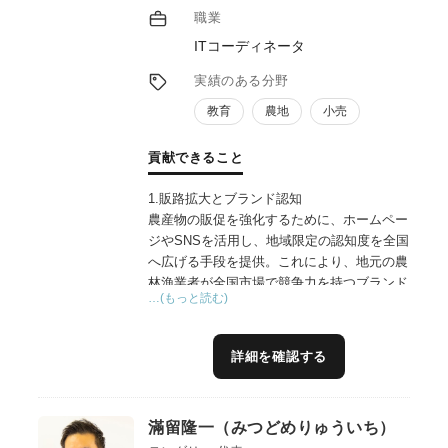
職業
ITコーディネータ
実績のある分野
教育
農地
小売
貢献できること
1.販路拡大とブランド認知
農産物の販促を強化するために、ホームペー
ジやSNSを活用し、地域限定の認知度を全国
へ広げる手段を提供。これにより、地元の農
林漁業者が全国市場で競争力を持つブランド
…(もっと読む)
を構築できる。
2.生産者と顧客の接点強化
詳細を確認する
農産物の栽培状況や加工品の製造過程を動画
やHPやSNSで公開することで、生産者の顔
が見える商品の魅力を伝える。消費者に信頼
滿留隆一（みつどめりゅういち）
感を与え、高付加価値化を実現。