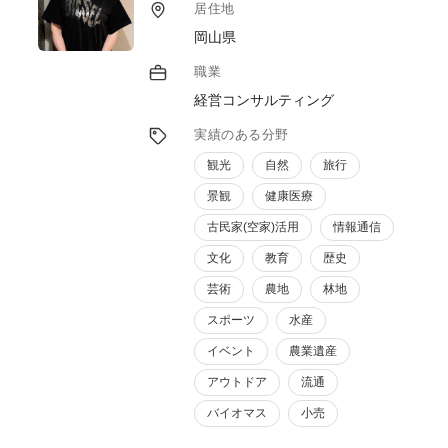
居住地
岡山県
職業
経営コンサルティング
実績のある分野
観光
自然
旅行
景観
健康医療
古民家(空家)活用
情報通信
文化
教育
歴史
芸術
農地
林地
スポーツ
水産
イベント
農業遺産
アウトドア
流通
バイオマス
小売