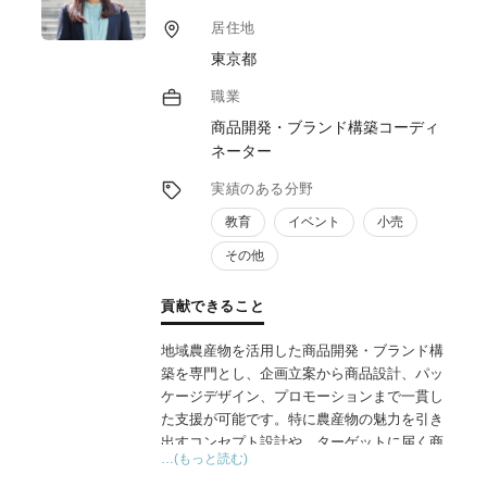
実績として、規格外果実を活用したピューレ
居住地
商品の開発・販路開拓、耕作放棄地を再生し
東京都
た観光農園の立ち上げ支援などを手掛け、所
得向上・雇用創出・地域ブランドの再構築・
職業
交流人口拡大という具体的な成果につなげて
商品開発・ブランド構築コーディ
きました。
ネーター
「制度は知っているが実行できない」「経営
者だけでは行政対応が難しい」——そんな壁
実績のある分野
を、行政経験に裏打ちされた実務力で突破し
教育
イベント
小売
ます。
その他
貢献できること
地域農産物を活用した商品開発・ブランド構
築を専門とし、企画立案から商品設計、パッ
ケージデザイン、プロモーションまで一貫し
た支援が可能です。特に農産物の魅力を引き
出すコンセプト設計や、ターゲットに届く商
…(もっと読む)
品ストーリーづくりを得意とし、消費者視点