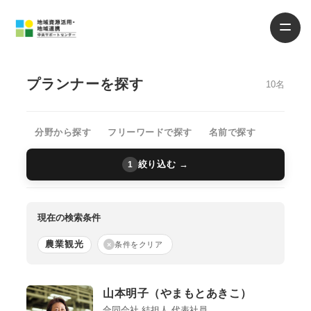
プランナーを探す
10名
分野から探す
フリーワードで探す
名前で探す
絞り込む →
1
現在の検索条件
農業観光
×
条件をクリア
山本明子（やまもとあきこ）
合同会社 結担人 代表社員