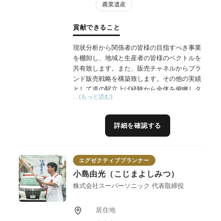
農業遺産
貢献できること
現状分析から関係者の皆様の目指すべき事業
を棚卸し、地域と生産者の皆様のベクトルを
共有致します。また、販売チャネルからブラ
ンド販売戦略を構築致します。その他の実績
として道の駅立上げ経験から全体を俯瞰しタ
…(もっと読む)
ーゲット、ポジショニング、コンセプト設計
など総合的なご支援が得意です。道の駅立上
げ、直売所支援、観光農園支援の実績がござ
詳細を確認する
います。
６次産業化支援を含めて国内外の販路開拓実
績も多数ございます。
エグゼクティブプランナー
自社ドメインとして広告事業を25年以上関わ
っており効果的なプロモーションと実店舗販
小島由光（こじまよしみつ）
売支援なども多数関わっております。
株式会社スーパーソニック 代表取締役
居住地