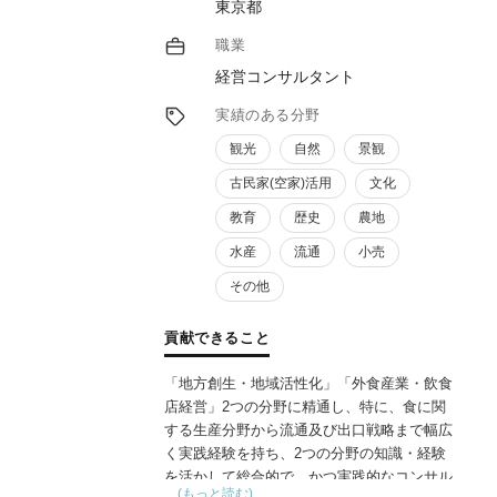
東京都
職業
経営コンサルタント
実績のある分野
観光
自然
景観
古民家(空家)活用
文化
教育
歴史
農地
水産
流通
小売
その他
貢献できること
「地方創生・地域活性化」「外食産業・飲食
店経営」2つの分野に精通し、特に、食に関
する生産分野から流通及び出口戦略まで幅広
く実践経験を持ち、2つの分野の知識・経験
を活かして総合的で、かつ実践的なコンサル
…(もっと読む)