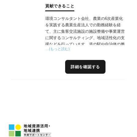
貢献できること
環境コンサルタント会社、農業の6次産業化
を実践する農業生産法人での勤務経験を経
て、主に集客交流施設の施設整備や事業運営
に関するコンサルティング、地域活性化の支
援などを行っています。道の駅や自治体の整
…(もっと読む)
備した農業公園等の管理運営にも指定管理者
の一員として参画しており、農林漁業をベー
スとした集客交流施設の整備運営やイベン
詳細を確認する
ト、体験プログラムの企画運営などについて
実践に基づくアドバイスができると思いま
す。