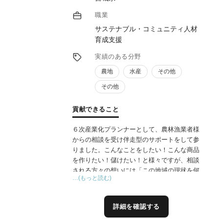
関心が高まっており、現場で培ったマーケッ
ト視点と実務経験を活かし、地域資源を“稼
職業
げる地域価値”へ転換する支援を行っていき
サステナブル・コミュニティ人材
たいと考えています。
育成支援
実績のある分野
農地
水産
その他
その他
貢献できること
６次産業化プランナーとして、農林漁業者様
からの相談を受け伴走型のサポートをして参
りました。こんなことをしたい！こんな商品
を作りたい！儲けたい！と様々ですが、相談
される方々の想いには「この地域の現状を何
…(もっと読む)
とか変えたい」という共通点がありました。
私は、相談者の思いに寄り添いながら、地域
資源を活かした成功事例を実装する人材を育
詳細を確認する
成し、持続可能な農林漁業者様の想いを実現