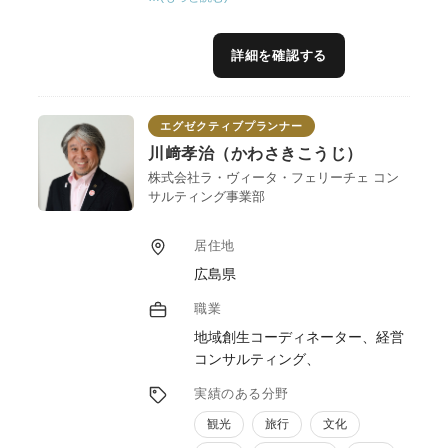
ティングを行います。地域資源を活かした地
域活性化（まちづくり）計画を行い、生産者
と飲食店を繋ぐ「6次産業化」の具体的なご
詳細を確認する
提案、これまで20年の経験から出口戦略であ
る商業（飲食店経営）等の実践的なコンサル
ティングを行います。
エグゼクティブプランナー
川﨑孝治（かわさきこうじ）
株式会社ラ・ヴィータ・フェリーチェ コン
サルティング事業部
居住地
広島県
職業
地域創生コーディネーター、経営
コンサルティング、
実績のある分野
観光
旅行
文化