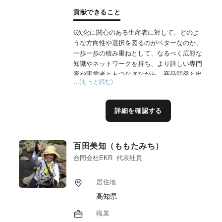
貢献できること
6次化に関心のある生産者に対して、どのよ
うな方向性や選択を図るのがベターなのか、
一歩一歩の積み重ねとして、なるべく広範な
知識やネットワークを持ち、より詳しい専門
家や実需者ともつなぎながら、商品開発と出
…(もっと読む)
口作りを一気通貫してお手伝いしています。
大阪市内でマルシェを長年主催している経験
から、どのように消費者や実需者に各生産者
詳細を確認する
の商品やこだわり特徴を伝えていくか、
BtoB&Cのネットワークやプラットフォーム
を構築し、マッチングを図っています。
百田美知（ももたみち）
合同会社EKR 代表社員
居住地
高知県
職業