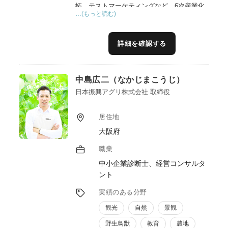
拓、テストマーケティングなど、6次産業化
…(もっと読む)
に関する実践的な支援に加え、地域資源を活
かした観光コンテンツ造成や体験プログラム
開発、インバウンド対応、グリーンツーリズ
詳細を確認する
ム推進にも取り組んでいます。
また、生産者、加工事業者、行政、観光関係
中島広二（なかじまこうじ）
者など多様な主体をつなぎながら、その地域
ならではの魅力やストーリーを活かした価値
日本振興アグリ株式会社 取締役
創出を支援しています。売上向上や新商品開
発だけでなく、商品・体験・関係人口を結び
居住地
付け、持続可能な地域づくりにつながる事業
大阪府
展開を伴走支援します。
職業
中小企業診断士、経営コンサルタ
ント
実績のある分野
観光
自然
景観
野生鳥獣
教育
農地