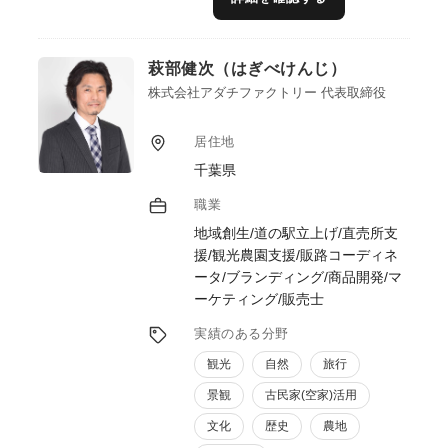
萩部健次（はぎべけんじ）
株式会社アダチファクトリー 代表取締役
居住地
千葉県
職業
地域創生/道の駅立上げ/直売所支
援/観光農園支援/販路コーディネ
ータ/ブランディング/商品開発/マ
ーケティング/販売士
実績のある分野
観光
自然
旅行
景観
古民家(空家)活用
文化
歴史
農地