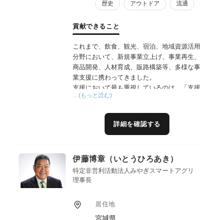
歴史
アウトドア
流通
貢献できること
これまで、飲食、観光、宿泊、地域資源活用
分野において、新規事業立上げ、事業再生、
商品開発、人材育成、販路構築等、多様な事
業支援に携わってきました。
支援において最も重視しているのは、「支援
…(もっと読む)
終了後も地域が自走できる体制を構築するこ
と」です。
そのため、単なる提案型支援ではなく、事業
詳細を確認する
者や地域住民との対話を重ねながら、現場で
実行可能な仕組みづくりを伴走型で進めるこ
とを基本姿勢としています。
伊藤博章（いとうひろあき）
また、地域課題の多くは単独事業者だけでは
解決できないため、行政、観光団体、交通事
特定非営利活動法人みやぎスマートアグリ
理事長
業者、生産者、飲食事業者、宿泊事業者等と
の連携体制構築を重視しています。
近年は、サステナブルツーリズム、地産地
居住地
消、食文化継承、関係人口創出等への社会的
宮城県