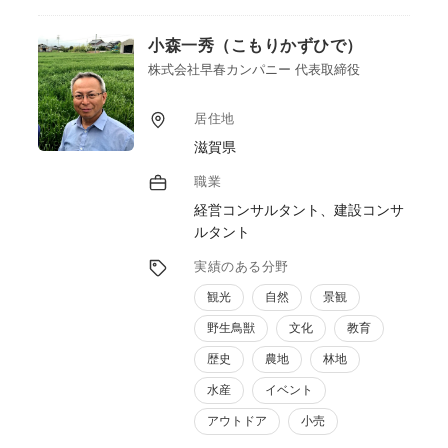
することに貢献します。
小森一秀（こもりかずひで）
株式会社早春カンパニー 代表取締役
居住地
滋賀県
職業
経営コンサルタント、建設コンサ
ルタント
実績のある分野
観光
自然
景観
野生鳥獣
文化
教育
歴史
農地
林地
水産
イベント
アウトドア
小売