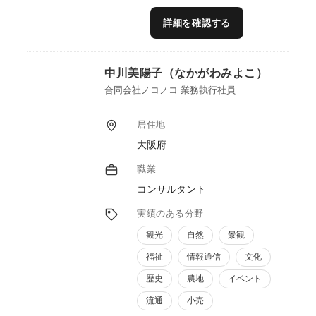
を踏まえた価値提案が強みです。また、地域
内外のデザイナーやシェフなどと連携した開
詳細を確認する
発体制の構築も行っており、農林漁業者が自
らの資源を活かし、持続的に売れる商品へと
つなげるための実践的なサポートを提供しま
中川美陽子（なかがわみよこ）
す。
合同会社ノコノコ 業務執行社員
居住地
大阪府
職業
コンサルタント
実績のある分野
観光
自然
景観
福祉
情報通信
文化
歴史
農地
イベント
流通
小売