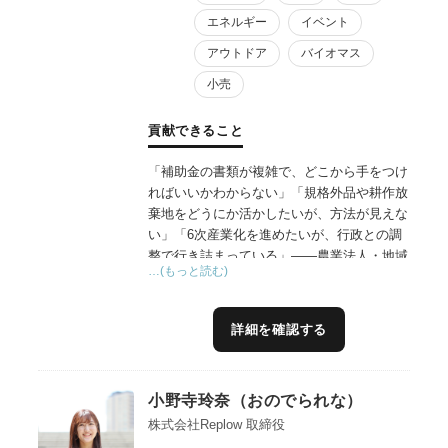
エネルギー
イベント
アウトドア
バイオマス
小売
貢献できること
「補助金の書類が複雑で、どこから手をつけ
ればいいかわからない」「規格外品や耕作放
棄地をどうにか活かしたいが、方法が見えな
い」「6次産業化を進めたいが、行政との調
整で行き詰まっている」——農業法人・地域
…(もっと読む)
事業者の皆様から、こうした声を数多くお聞
きしてきました。
私は和歌山県庁・岸和田市役所で19年間、農
詳細を確認する
地法や補助金制度の運用、行政折衝の実務に
直接携わってきました。この行政側の視点
と、中小企業診断士としての経営知見を掛け
小野寺玲奈（おのでられな）
合わせ、商品開発、ブランド構築、補助金を
活用した資金調達まで、企画から実行まで一
株式会社Replow 取締役
気通貫で伴走支援します。