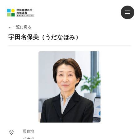
←
一覧に戻る
宇田名保美（うだなほみ）
居住地