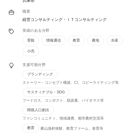
兵庫県
職業
経営コンサルティング・ＩＴコンサルティング
実績のある分野
景観
情報通信
教育
農地
水産
小売
支援可能分野
ブランディング
ストーリー・コンセプト構築、CI、コピーライティング等
サスティナブル・SDG
フードロス、コンポスト、脱炭素、バイオマス等
関係人口創出
ファンコミュニティ、地域連携、都市農村交流等
教育
農山漁村体験、教育ファーム、食育等