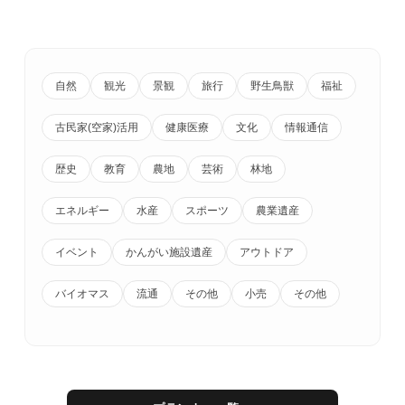
自然
観光
景観
旅行
野生鳥獣
福祉
古民家(空家)活用
健康医療
文化
情報通信
歴史
教育
農地
芸術
林地
エネルギー
水産
スポーツ
農業遺産
イベント
かんがい施設遺産
アウトドア
バイオマス
流通
その他
小売
その他