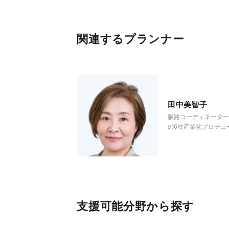
関連するプランナー
田中美智子
販路コーディネータ
の6次産業化プロデュ
ー レベル４
支援可能分野から探す