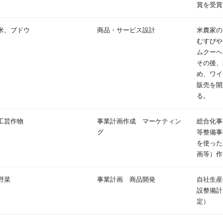
賞を受賞
米、ブドウ
商品・サービス設計
米農家の
むすびや
ムクーヘ
その後、
め、ワイ
販売を開
る。
工芸作物
事業計画作成 マーケティン
総合化事
グ
等整備事
を使った
画等）作
野菜
事業計画 商品開発
自社生産
設整備計
定）