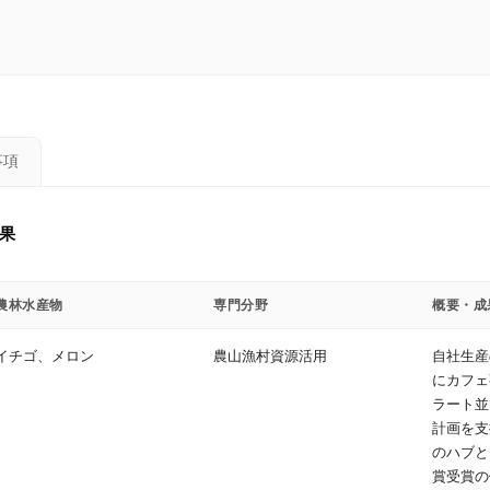
。
事項
果
農林水産物
専門分野
概要・成
イチゴ、メロン
農山漁村資源活用
自社生産
にカフェ
ラート並
計画を支
のハブと
賞受賞の