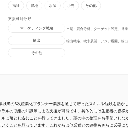
福祉
農地
水産
小売
その他
支援可能分野
マーケティング戦略
市場・競合分析、ターゲット設定、営
輸出
輸出戦略、欧⽶展開、アジア展開、輸
その他
1年以降の6次産業化プランナー業務を通じて培ったスキルや経験を活か
ハラルの取組の知識等による支援が可能です。具体的には生産者の皆様
ールに落とし込むことを行ってきました。頭の中の整理をお手伝いしな
ていくことを願っています。これからは他業種との連携もさらに必要に