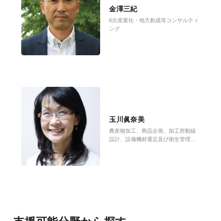
金澤三紀
6次産業化・地方創成等コンサルティ
ング
玉川眞奈美
農産物加工、商品企画、加工所動線
設計、設備機材選定及び衛生管理ほ
か