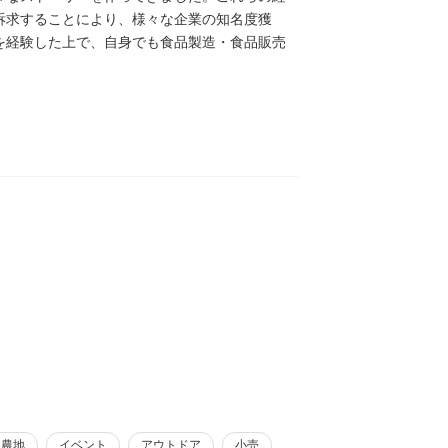
訴求することにより、様々な企業の知名度獲
を経験した上で、自身でも食品製造・食品販売
間はなかなかいないので、バラエティに富んだ
農地
イベント
アウトドア
小売