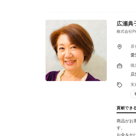
広瀬典
株式会社PA
居
愛
職
店
実
貢献でき
商品がお
す。
お金をか