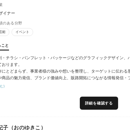
業
ザイナー
績のある分野
芸術
イベント
ること
刺・チラシ・パンフレット・パッケージなどのグラフィックデザイン、バ
ております。
作にとどまらず、事業者様の強みや想いを整理し、ターゲットに伝わる
や商品の魅力発信、ブランド価値向上、販路開拓につながる情報発信・
す。
む)
詳細を確認する
紀子（おのゆきこ）