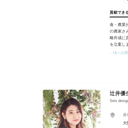
貢献でき
食・農業
の農家さ
略作成に
を立案し
自身の会
…(もっと読
主な受賞
辻井優
Seis de
居
大