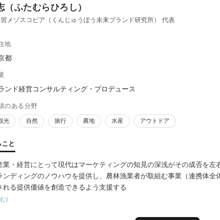
志（ふたむらひろし）
習メゾスコピア（くんじゅうぼう未来ブランド研究所） 代表
住地
京都
業
ランド経営コンサルティング・プロデュース
績のある分野
観光
自然
旅行
農地
水産
アウトドア
ること
産業・経営にとって現代はマーケティングの知見の深浅がその成否を左
ランディングのノウハウを提供し、農林漁業者が取組む事業（連携体全
される提供価値を創造できるよう支援する
む)