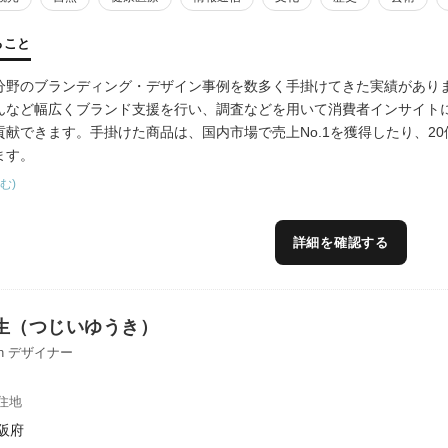
ること
分野のブランディング・デザイン事例を数多く手掛けてきた実績があり
んなど幅広くブランド支援を行い、調査などを用いて消費者インサイト
貢献できます。手掛けた商品は、国内市場で売上No.1を獲得したり、2
ます。
社でも商品開発を行なっており、6次産業化で想定される課題について
む)
歴：グッドデザイン賞、日本パッケージングデザイン大賞銅賞など。
詳細を確認する
生（つじいゆうき）
sign デザイナー
住地
阪府