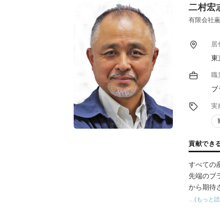
二村宏
有限会社薫
居
東
職
ブ
実
貢献でき
すべての
先端のブ
から期待
…(もっと読