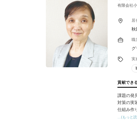
有限会社小
居
秋
職
グ
実
貢献でき
課題の発
対策の実
仕組み作
…(もっと読