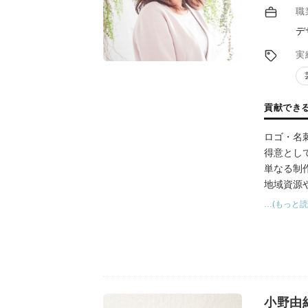
職
デ
実
貢献でき
ロゴ・名
得意とし
単なる制
地域資源
ておりま
…(もっと読
小野由