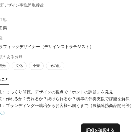
野デザイン事務所 取締役
住地
田県
業
ラフィックデザイナー（デザインストラテジスト）
績のある分野
観光
文化
小売
その他
ること
見：じっくり傾聴、デザインの視点で「ホントの課題」を発見
装：作れるか？売れるか？続けられるか？横串の伴奏支援で課題を解決
り：ブランディング〜栽培からお客様へ届くまで（農福連携商品開発等
む)
詳細を確認する