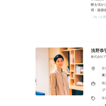
験を活か
得・販路
会社を経
…(もっと読
アドバイ
浅野恭
株式会社ア
居
東
職
ブ
実