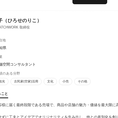
子（ひろせのりこ）
TCHWORK 取締役
住地
知県
業
舗空間コンサルタント
績のある分野
観光
古民家(空家)活用
文化
小売
その他
ること
客様に届く最終段階である売場で、商品や店舗の魅力・価値を最大限に
けずに工夫とアイデアでオリジナリティを生み出し、他との差別化を創