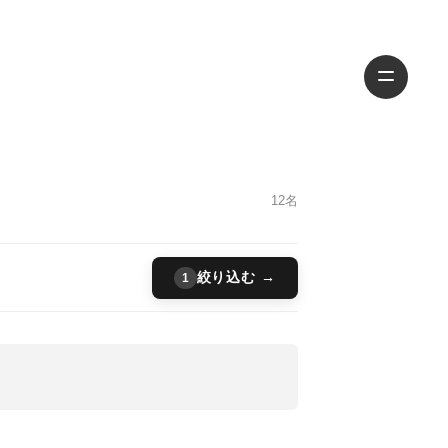
12名
絞り込む →
1