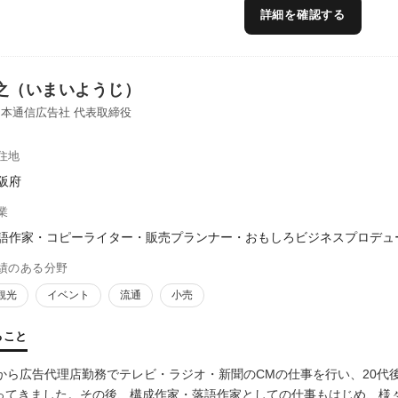
詳細を確認する
之（いまいようじ）
本通信広告社 代表取締役
住地
阪府
業
語作家・コピーライター・販売プランナー・おもしろビジネスプロデュ
績のある分野
観光
イベント
流通
小売
ること
頃から広告代理店勤務でテレビ・ラジオ・新聞のCMの仕事を行い、20
ってきました。その後、構成作家・落語作家としての仕事もはじめ、様