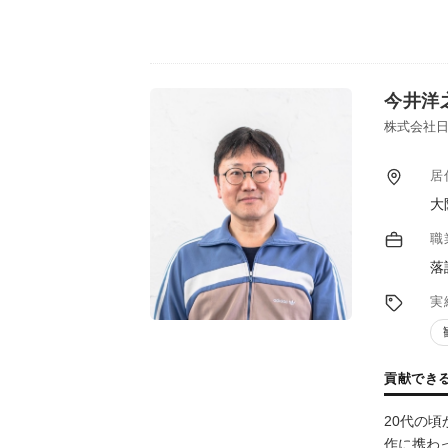
今井洋
株式会社日
居
大
職
落
実
貢献でき
20代の
作に携わ