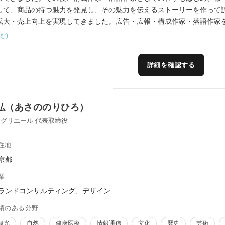
して、商品の持つ魅力を発見し、その魅力を伝えるストーリーを作って
拡大・売上向上を実現してきました。広告・広報・構成作家・落語作家
営し、展示会出展から営業・販売促進・対面販売までを経験している人
む)
スができると思います。
詳細を確認する
弘（あさののりひろ）
グリエール 代表取締役
住地
京都
業
ランドコンサルティング、デザイン
績のある分野
観光
自然
健康医療
情報通信
文化
歴史
芸術