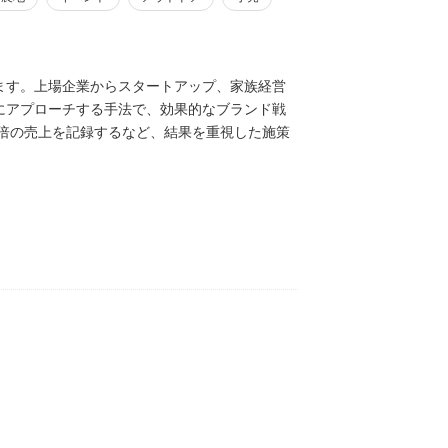
ます。上場企業からスタートアップ、家族経営
にアプローチする手法で、効果的なブランド戦
0倍の売上を記録するなど、結果を重視した施策
経験を踏まえた助言が可能です。