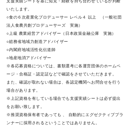
支援実績シートを基に知見・経験を持ち合わせているか判断
いたします。
○食の６次産業化プロデューサー レベル４ 以上 （一般社団
法人食農共創プロデューサーズ 実施）
○上級 農業経営アドバイザー（日本政策金融公庫 実施）
○総務省地域力創造アドバイザー
○内閣府地域活性化伝道師
○地産地消アドバイザー
※各応募資格については、書類選考に各運営団体のホームペ
ージ・合格証・認定証などで確認をさせていただきます。
また、確認が取れない場合は、各認定機関へお問合せを行う
場合があります。
※上記資格を有している場合でも支援実績シートは必ず提出
をお願い致します。
※推奨資格保有者であっても 、 自動的にエグゼクティブプラ
ンナーに採用されるということではありません。