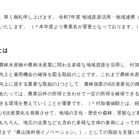
、厚く御礼申し上げます。 令和7年度 地域資源活用・地域連携
いたします。 （＊本年度より事業名が変更となっております。
とは
農林⽔産物や農林⽔産業に関わる多様な地域資源を活⽤し、付
向上と雇⽤機会の確保を図る取組のことです。これまで農林水
向上に資する重要な取組の1つとして、農林漁業の6次産業化の
あたっては、農業以外の所得と合わせて一定の所得を確保でき
きる環境を整えていくことが重要です。（＊付加価値額とは、
より6次産業化を発展させて、地域の文化・歴史や森林、景観など
もちろん、地元の企業なども含めた多様な主体の参画によって
度まで『農山漁村発イノベーション』）」としての取組を支援い