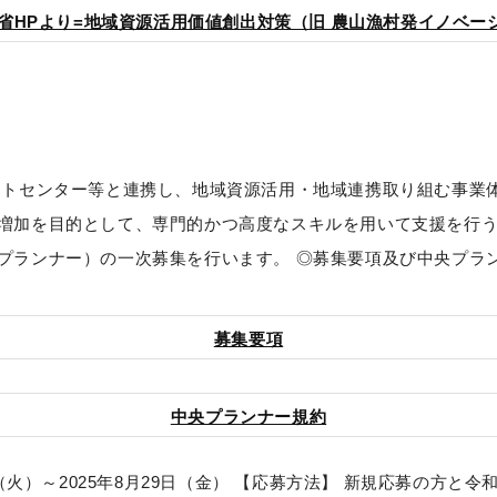
産省HPより=地域資源活用価値創出対策（旧 農山漁村発イノベー
ートセンター等と連携し、地域資源活用・地域連携取り組む事業
増加を目的として、専門的かつ高度なスキルを用いて支援を行
プランナー）の一次募集を行います。 ◎募集要項及び中央プラ
募集要項
中央プランナー規約
日（火）～2025年8月29日（金） 【応募方法】 新規応募の方