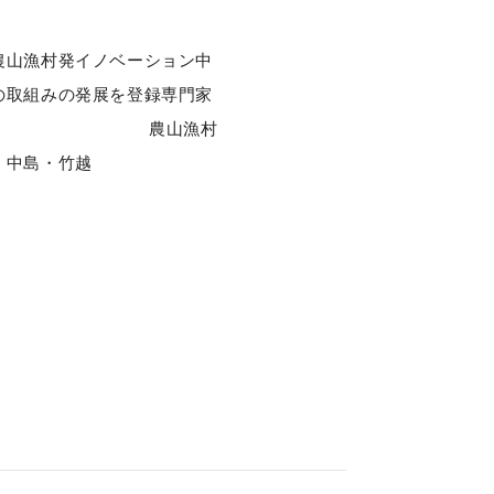
農山漁村発イノベーション中
の取組みの発展を登録専門家
します。 農山漁村
島・竹越