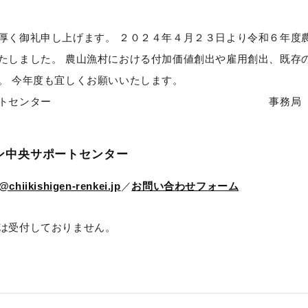
厚く御礼申し上げます。 ２０２４年４月２３日より令和６年度
たしました。 農山漁村における付加価値創出や雇用創出、既存
いたします。 今年度も宜しくお願いいた
ン中央サポートセンター 事務局 中
ン中央サポートセンター
@chiikishigen-renkei.jp
／
お問い合わせフォーム
は受付しておりません。